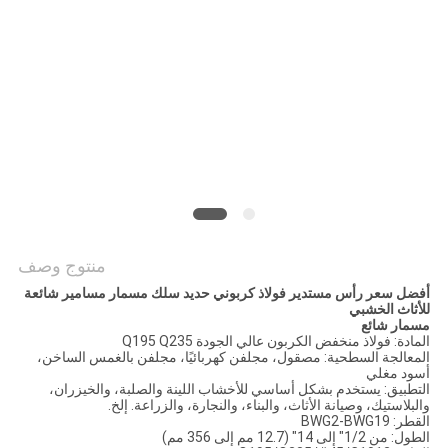
POLICY
منتوج وصف
أفضل سعر رأس مستدير فولاذ كربوني حديد سلك مسمار مسامير شائعة
للأثاث الخشبي
مسمار شائع
المادة: فولاذ منخفض الكربون عالي الجودة Q195 Q235
المعالجة السطحية: مصقول، مجلفن كهربائيًا، مجلفن بالغمس الساخن،
أسود مغلي
التطبيق: يستخدم بشكل أساسي للأخشاب اللينة والصلبة، والخيزران،
والبلاستيك، وصيانة الأثاث، والبناء، والنجارة، والزراعة. إلخ.
القطر: BWG2-BWG19
الطول: من 1/2" إلى 14" (12.7 مم إلى 356 مم)