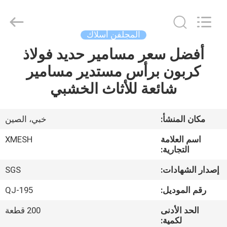
Qijie
Wire
Mesh
MFG
Co.,
المجلفن أسلاك
Ltd.
All
Rights
أفضل سعر مسامير حديد فولاذ
الصفحة
Reserved.
كربون برأس مستدير مسامير
الرئيسية
شائعة للأثاث الخشبي
منتجات
مكان المنشأ:
خبي، الصين
معلومات
اسم العلامة
XMESH
عنا
التجارية:
إصدار الشهادات:
SGS
جولة
رقم الموديل:
QJ-195
في
الحد الأدنى
200 قطعة
المعمل
لكمية: