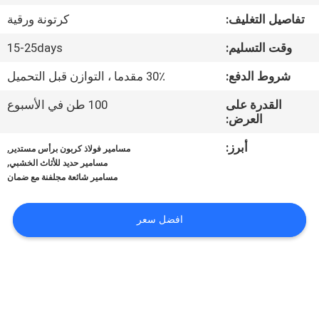
تفاصيل التغليف:
كرتونة ورقية
مراقبة
وقت التسليم:
15-25days
الجودة
شروط الدفع:
30٪ مقدما ، التوازن قبل التحميل
اتصل
القدرة على
100 طن في الأسبوع
العرض:
بنا
أبرز:
,
مسامير فولاذ كربون برأس مستدير
,
مسامير حديد للأثاث الخشبي
اطلب
مسامير شائعة مجلفنة مع ضمان
اقتباس
افضل سعر
خريطة
الموقع
PRIVACY