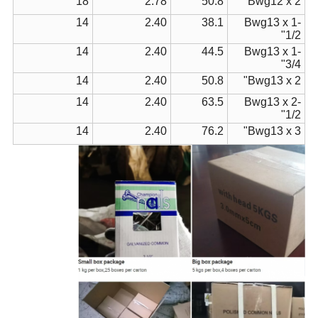
18
2.78
50.8
Bwg12 x 2"
14
2.40
38.1
Bwg13 x 1-
1/2"
14
2.40
44.5
Bwg13 x 1-
3/4"
14
2.40
50.8
Bwg13 x 2"
14
2.40
63.5
Bwg13 x 2-
1/2"
14
2.40
76.2
Bwg13 x 3"