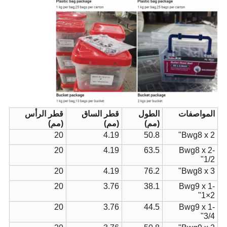
المواصفات
الطول
قطر الساق
قطر الرأس
(مم)
(مم)
(مم)
20
4.19
50.8
Bwg8 x 2"
20
4.19
63.5
Bwg8 x 2-
1/2"
20
4.19
76.2
Bwg8 x 3"
20
3.76
38.1
Bwg9 x 1-
1×2"
20
3.76
44.5
Bwg9 x 1-
3/4"