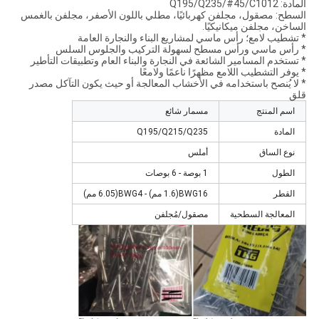
المادة: Q195/Q235/#45/C1012
السطح: مصقول، مجلفن كهربائيًا، مطلي باللون الأصفر، مجلفن بالغمس
الساخن، مجلفن ميكانيكيًا.
* تشطيب لامع؛ رأس ماسي لمشاريع البناء والنجارة العامة
* رأس ماسي ورأس مسطح لسهولة التركيب والجلوس السلس
* تستخدم المسامير الشائعة في النجارة والبناء العام وتطبيقات التأطير
* يوفر التشطيب اللامع مظهرًا ناعمًا ولامعًا
* لا يُنصح باستخدامه في الأخشاب المعالجة أو حيث يكون التآكل مصدر
قلق
اسم المنتج
مسمار شائع
المادة
Q195/Q215/Q235
نوع الساق
أملس
الطول
1 بوصة - 6 بوصات
القطر
BWG16(1.6 مم) - BWG4(6.05 مم)
المعالجة السطحية
مصقول/مُجلفن