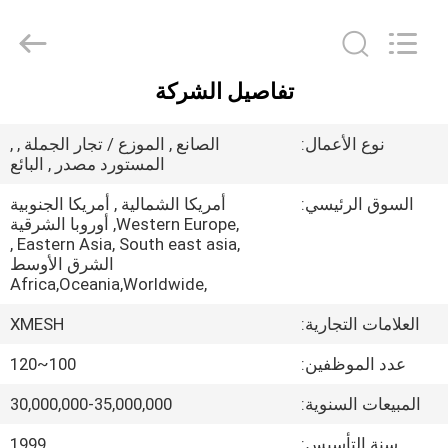
Qijie
Wire
Mesh
MFG
Co.,
Ltd.
All
تفاصيل الشركة
Rights
الصفحة
Reserved.
الرئيسية
نوع الأعمال:
الصانع , الموزع / تجار الجملة , ,
المستورد مصدر , البائع
منتجات
السوق الرئيسي:
أمريكا الشمالية , أمريكا الجنوبية
,Western Europe, أوروبا الشرقية
,Eastern Asia, South east asia ,
معلومات
الشرق الأوسط
,Africa,Oceania,Worldwide
عنا
العلامات التجارية:
XMESH
جولة
عدد الموظفين:
100~120
في
المبيعات السنوية:
30,000,000-35,000,000
المعمل
سنة التأسيس:
1999