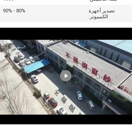
تصدير أجهزة
80% - 90%
مراقبة
الكمبيوتر:
الجودة
اتصل
بنا
اطلب
اقتباس
خريطة
الموقع
PRIVACY