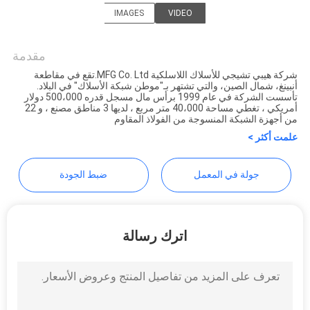
POLICY
IMAGES
VIDEO
Hebei Qijie Wire Mesh MFG
Co., Ltd
مقدمة
شركة هيبي تشيجي للأسلاك اللاسلكية MFG Co. Ltd.تقع في مقاطعة
أنبينغ، شمال الصين، والتي تشتهر بـ"موطن شبكة الأسلاك" في البلاد.
تأسست الشركة في عام 1999 برأس مال مسجل قدره 500،000 دولار
أمريكي ، تغطي مساحة 40،000 متر مربع ، لديها 3 مناطق مصنع ، و 22
من أجهزة الشبكة المنسوجة من الفولاذ المقاوم
علمت أكثر >
جولة في المعمل
ضبط الجودة
اترك رسالة