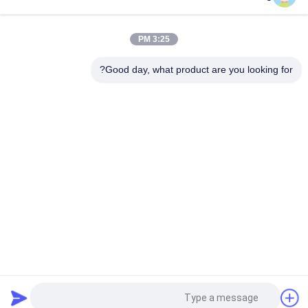
3:25 PM
Good day, what product are you looking for?
فئات شعبية
جميع
شبكة معدنية مثقبة
توسيع شبكة معدنية
شبكة سلكية آلة
معدن سلك شبكة
شبكة الأسلاك 
المبارزة مش مؤقتة
الملحومة
سلسلة ارتباط السور 
أسلاك سلكية لوحات
النسيج
طلب اقتباس