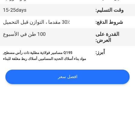
وقت التسليم:
15-25days
مراقبة
شروط الدفع:
30٪ مقدما ، التوازن قبل التحميل
الجودة
القدرة على
100 طن في الأسبوع
العرض:
اتصل
أبرز:
,
بنا
Q195 مسامير فولاذية مطلية ذات رأس مسطح
,
مواد بناء أسلاك الحديد المسامير
أسلاك ربط مغلفة للبناء
اطلب
افضل سعر
اقتباس
خريطة
الموقع
PRIVACY