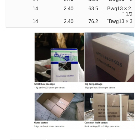
14
2.40
63.5
Bwg13 × 2-
1/2 "
14
2.40
76.2
Bwg13 × 3"