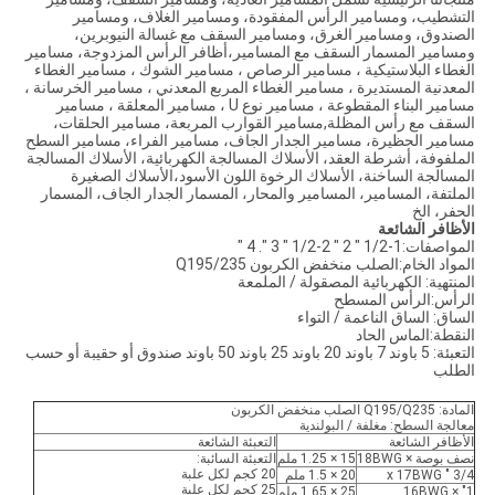
التشطيب، ومسامير الرأس المفقودة، ومسامير الغلاف، ومسامير
الصندوق، ومسامير الغرق، ومسامير السقف مع غسالة النيوبرين،
ومسامير المسمار السقف مع المسامير،أظافر الرأس المزدوجة، مسامير
الغطاء البلاستيكية ، مسامير الرصاص ، مسامير الشوك ، مسامير الغطاء
المعدنية المستديرة ، مسامير الغطاء المربع المعدني ، مسامير الخرسانة ،
مسامير البناء المقطوعة ، مسامير نوع U ، مسامير المعلقة ، مسامير
السقف مع رأس المظلة,مسامير القوارب المربعة، مسامير الحلقات،
مسامير الحظيرة، مسامير الجدار الجاف، مسامير الفراء، مسامير السطح
الملفوفة، أشرطة العقد، الأسلاك المسالجة الكهربائية، الأسلاك المسالجة
المسالجة الساخنة، الأسلاك الرخوة اللون الأسود،الأسلاك الصغيرة
الملتفة، المسامير، المسامير والمحار، المسمار الجدار الجاف، المسمار
الحفر، الخ
الأظافر الشائعة
المواصفات:1-1/2 " 2 " 2-1/2 " 3 ". 4 "
المواد الخام:الصلب منخفض الكربون Q195/235
المنتهية: الكهربائية المصقولة / الملمعة
الرأس:الرأس المسطح
الساق: الساق الناعمة / التواء
النقطة:الماس الحاد
التعبئة: 5 باوند 7 باوند 20 باوند 25 باوند 50 باوند صندوق أو حقيبة أو حسب
الطلب
المادة: Q195/Q235 الصلب منخفض الكربون
معالجة السطح: مغلفة / البولندية
الأظافر الشائعة
التعبئة الشائعة
نصف بوصة × 18BWG
15 × 1.25 ملم
التعبئة السائبة:
20 كجم لكل علبة
3/4 " x 17BWG
20 × 1.5 ملم
25 كجم لكل علبة
1" × 16BWG
25 × 1.65 ملم