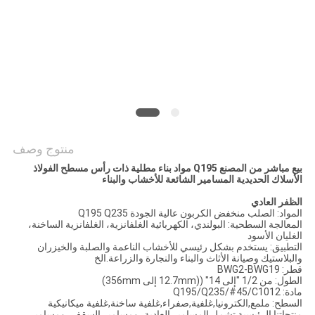
POLICY
منتوج وصف
بيع مباشر من المصنع Q195 مواد بناء مطلية ذات رأس مسطح الفولاذ
الأسلاك الحديدية المسامير الشائعة للأخشاب والبناء
الظفر العادي
المواد: الصلب منخفض الكربون عالية الجودة Q195 Q235
المعالجة السطحية: البولندي، الكهربائية الغلفانزية، الغلفانزية الساخنة،
الغليان الأسود
التطبيق: يستخدم بشكل رئيسي للأخشاب الناعمة والصلبة والخيزران
والبلاستيك وصيانة الأثاث والبناء والنجارة والزراعة.الخ
قطر: BWG2-BWG19
الطول: من 1/2 "إلى 14" ((12.7mm إلى 356mm)
مادة: Q195/Q235/#45/C1012
السطح: ملمع,الكترونيا,غلفية,صفراء,غلفية ساخنة,غلفية ميكانيكية
منتجاتنا الرئيسية تشمل المسامير العادية، ومسامير السقف، ومسامير