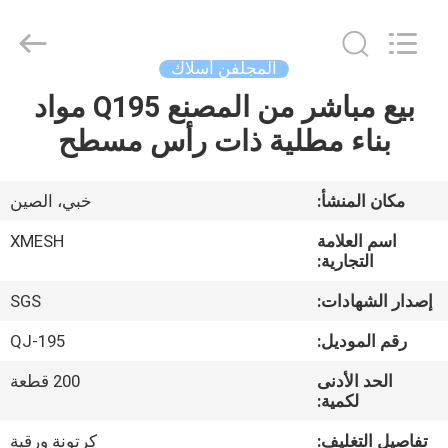
Qijie
Wire
Mesh
MFG
Co.,
المجلفن أسلاك
Ltd.
All
Rights
بيع مباشر من المصنع Q195 مواد
الصفحة
Reserved.
بناء مطلية ذات رأس مسطح
الرئيسية
منتجات
مكان المنشأ:
خبي، الصين
اسم العلامة
XMESH
معلومات
التجارية:
عنا
إصدار الشهادات:
SGS
رقم الموديل:
QJ-195
جولة
الحد الأدنى
200 قطعة
في
لكمية:
المعمل
تفاصيل التغليف:
كرتونة ورقية