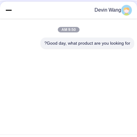
ISO السقالات التعبئة قطع الأسلاك المغلفنة التعادل نوع U
Devin Wang
مواد البناء الرأس المسطح السلك الحديدي الخشب المسامير العادية
9:50 AM
Q195 مواد بناء مطلية الرأس المسطحة الفولاذ الأسلاك الحديدية
المسامير الشائعة للأخشاب والبناء
Good day, what product are you looking for?
فئات شعبية
جميع
شبكة معدنية مثقبة
توسيع شبكة معدنية
شبكة سلكية آلة
معدن سلك شبكة
شبكة الأسلاك 
المبارزة مش مؤقتة
الملحومة
سلسلة ارتباط السور 
أسلاك سلكية لوحات
النسيج