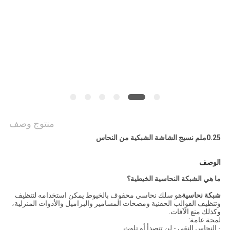
POLICY
منتوج وصف
0.25ملم نسيج الشاشة الشبكية من النحاس
الوصف
ما هي الشبكة النحاسية الخيطية؟
شبكة نحاسية
هو سلك نحاسي محفوف بالخيوط يمكن استخدامه لتنظيف
وتنظيف القوالب الحقنية ومضخات المسامير والبراميل والأدوات المنزلية،
وكذلك منع الآفات.
لمحة عامة:
- النحاس النقي - لن تتصدأ أو تلوث