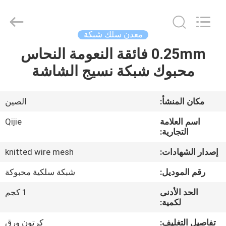
Qijie
Wire
Mesh
MFG
Co.,
معدن سلك شبكة
Ltd.
All
Rights
0.25mm فائقة النعومة النحاس
الصفحة
Reserved.
محبوك شبكة نسيج الشاشة
الرئيسية
منتجات
مكان المنشأ:
الصين
اسم العلامة
Qijie
معلومات
التجارية:
عنا
إصدار الشهادات:
knitted wire mesh
رقم الموديل:
شبكة سلكية محبوكة
جولة
الحد الأدنى
1 كجم
في
لكمية:
المعمل
تفاصيل التغليف:
كرتون ورق