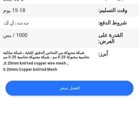
وقت التسليم:
15-18 يوم
مراقبة
شروط الدفع:
ت.ت.، ل.ك.
الجودة
القدرة على
1000 / يس
العرض:
اتصل
أبرز:
شبكة محبوكة من النحاس الدقيق للغاية ، شبكة سلكية
بنا
نحاسية محبوكة 0.25 مم ، شبكة محبوكة نحاسية 0.25 مم
,
,
0.25mm knitted copper wire mesh
0.25mm Copper knitted Mesh
اطلب
اقتباس
افضل سعر
خريطة
الموقع
PRIVACY