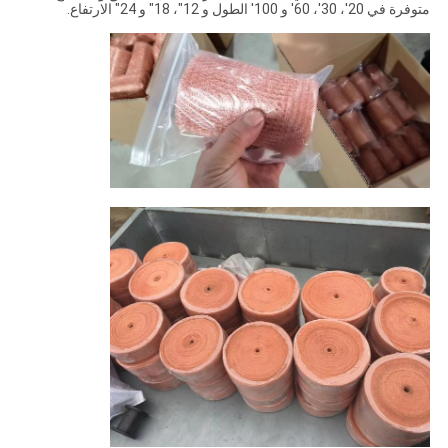
متوفرة في 20'، 30'، 60' و 100' الطول و 12"، 18" و 24" الارتفاع.