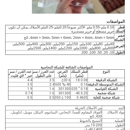
المواصفات
قطر
0.10 ملم-0.55 ملم. الأكثر شيوعاً:0.20ملم-0.25ملم.الأسلاك يمكن أن تكون
السلك
حرير مسطح أو حرير مستديرة
حجم
4mm × 3mm، 5mm × 6mm، 2mm × 4mm، 4mm × 5mm، الخ
الشبكة
40ملم، 80ملم، 100ملم، 150ملم، 200ملم، 300ملم، 400ملم، 500ملم،
العرض
600ملم، 800ملم، 1000ملم، 1200ملم، 1400ملم، 1500ملم
.
الطول
10، 20، 50، 100، 200
المواصفات الشائعة للشبكة النحاسية
النوع
قطر السلك
العرض
عدد الغرز / سم
عدد الغرز / سم
(ملم)
(ملم)
على الطول
عبر " لاي فليت "
الشبكة الدقيقة
0.08 ٠18
6 ¢30
3.5
4.4
الشبكة المتوسطة الدقيقة
0.16
40 ‰ 600
2.4
3.5
الشبكة القياسية
0.18 ′′ 035
301300
1.6
1.9
شبكة ضخمة
0.25 ٠40
301300
1.6
0.74
شبكة ضخمة للغاية
0.4605
100 ¢ 350
0.5
0.5
البند
من الأسلاك الخزيلة
مواد الأسلاك
الفولاذ المقاوم للصدأ، النحاس، التيتانيوم، النيكل، مونيل، انكونيل،
430, الخ
العملية
النسيج بالخيوط
الطول
10-200 متر
العرض
40-1400ملم