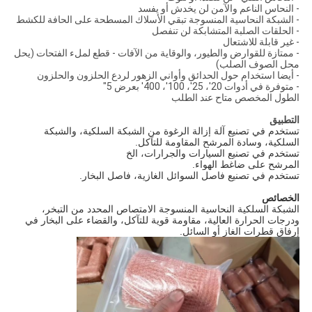
- النحاس الناعم والآمن لن يخدش أو يفسد
- الشبكة النحاسية المنسوجة تبقي الأسلاك المسطحة على الحافة للكشط
- الحلقات الصلبة المتشابكة لن تنفصل
- غير قابلة للاشتعال
- ممتازة للقوارض والطيور، والوقاية من الآفات - قطع لملء الفتحات (يحل
محل الصوف الصلب)
- أيضا استخدام حول الحدائق وأواني الزهور لردع الحلزون والحلزون
- متوفرة في أدوات 20'، 25'، 100'، 400' بعرض 5"
الطول المخصص متاح عند الطلب
التطبيق
تستخدم في تصنيع آلة إزالة الرغوة من الشبكة السلكية، والشبكة
السلكية، وسادة المرشح المقاومة للتآكل.
تستخدم في تصنيع السيارات والجرارات، الخ
المرشح على ضاغط الهواء.
تستخدم في تصنيع فاصل السوائل الغازية، فاصل البخار.
الخصائص
الشبكة السلكية النحاسية المنسوجة الامتصاص المحدد من التبخر،
ودرجات الحرارة العالية، مقاومة قوية للتآكل، والقضاء على البخار في
إرفاق قطرات الغاز أو السائل.