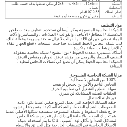
الشبكة
2x3mm، 4x5mm، 12x6mm أو يمكن ضبطها بدقة حسب طلب
المختلطة
العميل.
قطر السلك
0.07-0.55ملم
السطح
يمكن أن تكون مسطحة أو ملفوفة
مواد التنظيف
الشبكة النحاسية المنسوجة يمكن أيضا أن تستخدم لتنظيف معدات طحن
البلاستيك / المطاط / الألياف ، والقوالب / الطلاءات ، والمسامير والآلات
المماثلة ، في حين أن الآلة أو القوالب لا تزال ساخنة وسريعة وفعالة.لذلك،
لدينا شبكة النحاس الخيط اقتصادية جدا حيث المنتجات / قطع الجهاز النقاء
/ الإفراج يتطلب صيانة متكررة.
أسلاك مستديرة متعددة الخيوط / نوع التشنج / شبكة نحاسية محفوفة
لتنظيف المسمار والبرميل من مؤشر تدفق الذوبان ومقياس التدفق.
الشبكة النحاسية الخيط يمكن أن تصنع في غسالات النحاس لتنظيف
الصناعة.
مزايا الشبكة النحاسية المنسوجة
100% من النحاس لا تصدأ أبداً
النحاس الناعم والآمن لن يخدش أو يفسد
سهلة القطع والتشغيل في تصاميم الحرف.
الحلقات الصلبة المتشابكة لن تتمزق
غير قابلة للاشتعال
حلقة التشابك الخاصة التي تعمل كمربع صغير. عندما تكون ذاتية
للضغوطات الشد أو الضغط، والشبكة السلكية المنسوجة لن تشوه
خارج نقطة السقوط.والشبكة المنسوجة ستستعيد شكلها الأصلي عندما
يتم تحريك الضغط. بالإضافة إلى ذلك ، لن تتعرض شبكة النحاس
لمشاكل الصدأ والتآكل. لهذا السبب ، غالبًا ما يتم استخدام شبكة
الأسلاك النحاسية في التطبيقات الخارجية مثل الحدائق والأسطح.