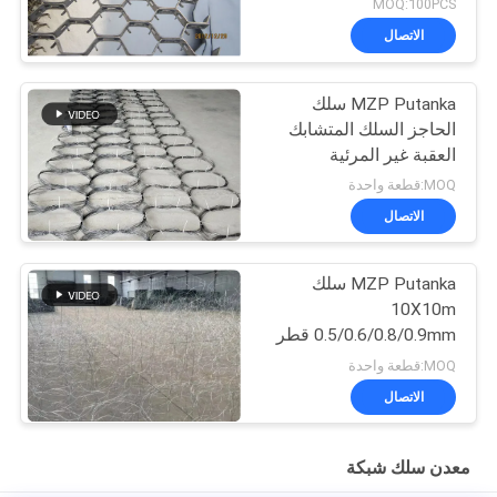
MOQ:100PCS
الاتصال
MZP Putanka سلك
الحاجز السلك المتشابك
العقبة غير المرئية
MOQ:قطعة واحدة
الاتصال
MZP Putanka سلك
10X10m
0.5/0.6/0.8/0.9mm قطر
سلك الفولاذ عالي الجاذبية
MOQ:قطعة واحدة
شبكة
الاتصال
معدن سلك شبكة