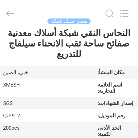
Qijie
Wire
Mesh
MFG
Co.,
معدن سلك شبكة
Ltd.
All
Rights
النحاس النقي شبكة أسلاك معدنية
الصفحة
Reserved.
صفائح ساحة ثقب الانحناء سيلفاج
الرئيسية
للتدريع
منتجات
مكان المنشأ:
خبي، الصين
معلومات
اسم العلامة
XMESH
عنا
التجارية:
إصدار الشهادات:
SGS
جولة
رقم الموديل:
QJ-912
في
الحد الأدنى
200pcs
المعمل
لكمية: