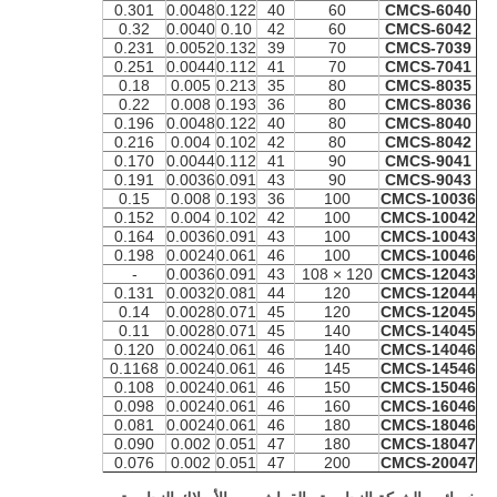
0.301
0.0048
0.122
40
60
CMCS-6040
0.32
0.0040
0.10
42
60
CMCS-6042
0.231
0.0052
0.132
39
70
CMCS-7039
0.251
0.0044
0.112
41
70
CMCS-7041
0.18
0.005
0.213
35
80
CMCS-8035
0.22
0.008
0.193
36
80
CMCS-8036
0.196
0.0048
0.122
40
80
CMCS-8040
0.216
0.004
0.102
42
80
CMCS-8042
0.170
0.0044
0.112
41
90
CMCS-9041
0.191
0.0036
0.091
43
90
CMCS-9043
0.15
0.008
0.193
36
100
CMCS-10036
0.152
0.004
0.102
42
100
CMCS-10042
0.164
0.0036
0.091
43
100
CMCS-10043
0.198
0.0024
0.061
46
100
CMCS-10046
-
0.0036
0.091
43
120 × 108
CMCS-12043
0.131
0.0032
0.081
44
120
CMCS-12044
0.14
0.0028
0.071
45
120
CMCS-12045
0.11
0.0028
0.071
45
140
CMCS-14045
0.120
0.0024
0.061
46
140
CMCS-14046
0.1168
0.0024
0.061
46
145
CMCS-14546
0.108
0.0024
0.061
46
150
CMCS-15046
0.098
0.0024
0.061
46
160
CMCS-16046
0.081
0.0024
0.061
46
180
CMCS-18046
0.090
0.002
0.051
47
180
CMCS-18047
0.076
0.002
0.051
47
200
CMCS-20047