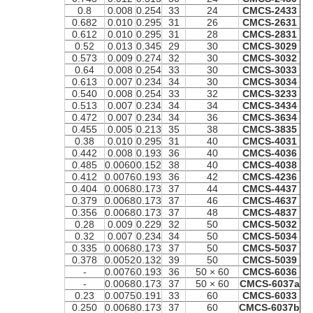
0.8
0.008
0.254
33
24
CMCS-2433
0.682
0.010
0.295
31
26
CMCS-2631
0.612
0.010
0.295
31
28
CMCS-2831
0.52
0.013
0.345
29
30
CMCS-3029
0.573
0.009
0.274
32
30
CMCS-3032
0.64
0.008
0.254
33
30
CMCS-3033
0.613
0.007
0.234
34
30
CMCS-3034
0.540
0.008
0.254
33
32
CMCS-3233
0.513
0.007
0.234
34
34
CMCS-3434
0.472
0.007
0.234
34
36
CMCS-3634
0.455
0.005
0.213
35
38
CMCS-3835
0.38
0.010
0.295
31
40
CMCS-4031
0.442
0.008
0.193
36
40
CMCS-4036
0.485
0.0060
0.152
38
40
CMCS-4038
0.412
0.0076
0.193
36
42
CMCS-4236
0.404
0.0068
0.173
37
44
CMCS-4437
0.379
0.0068
0.173
37
46
CMCS-4637
0.356
0.0068
0.173
37
48
CMCS-4837
0.28
0.009
0.229
32
50
CMCS-5032
0.32
0.007
0.234
34
50
CMCS-5034
0.335
0.0068
0.173
37
50
CMCS-5037
0.378
0.0052
0.132
39
50
CMCS-5039
-
0.0076
0.193
36
60 × 50
CMCS-6036
-
0.0068
0.173
37
60 × 50
CMCS-6037a
0.23
0.0075
0.191
33
60
CMCS-6033
0.250
0.0068
0.173
37
60
CMCS-6037b