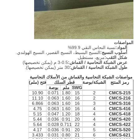
المواصفات
المواد:
نسبة النحاس النقي 99.9%
أسلوب النسيج:
النسيج البسيط، النسيج القصير، النسيج الهولندي.
شكل الثقب:
مربع، مستطيل.
عرض الشبكة النحاسية / القماش:
0.5-3 م (يمكن تخصيصها)
طول الشبكة النحاسية / القماش:
30 متر (يمكن تخصيصها).
مواصفات الشبكة النحاسية والقماش من الأسلاك النحاسية
رمز المنتج
الشبكة/بوصة
قطر السلك
فتح (ملم)
SWG
ملم
بوصة
10.90
0.071
1.80
15
2
CMCS-215
11.10
0.063
1.60
16
2
CMCS-216
6.866
0.063
1.60
16
3
CMCS-316
4.75
0.063
1.60
16
4
CMCS-416
5.15
0.047
1.20
18
4
CMCS-418
5.44
0.036
0.91
20
4
CMCS-420
5.64
0.028
0.711
22
4
CMCS-422
4.17
0.036
0.91
20
5
CMCS-520
3.433
0.031
0.80
21
6
CMCS-621