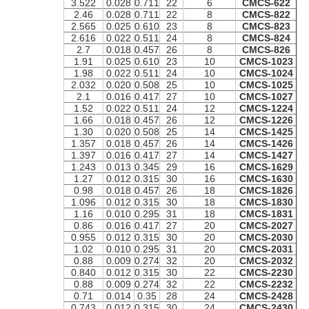
3.522
0.028
0.711
22
6
CMCS-622
2.46
0.028
0.711
22
8
CMCS-822
2.565
0.025
0.610
23
8
CMCS-823
2.616
0.022
0.511
24
8
CMCS-824
2.7
0.018
0.457
26
8
CMCS-826
1.91
0.025
0.610
23
10
CMCS-1023
1.98
0.022
0.511
24
10
CMCS-1024
2.032
0.020
0.508
25
10
CMCS-1025
2.1
0.016
0.417
27
10
CMCS-1027
1.52
0.022
0.511
24
12
CMCS-1224
1.66
0.018
0.457
26
12
CMCS-1226
1.30
0.020
0.508
25
14
CMCS-1425
1.357
0.018
0.457
26
14
CMCS-1426
1.397
0.016
0.417
27
14
CMCS-1427
1.243
0.013
0.345
29
16
CMCS-1629
1.27
0.012
0.315
30
16
CMCS-1630
0.98
0.018
0.457
26
18
CMCS-1826
1.096
0.012
0.315
30
18
CMCS-1830
1.16
0.010
0.295
31
18
CMCS-1831
0.86
0.016
0.417
27
20
CMCS-2027
0.955
0.012
0.315
30
20
CMCS-2030
1.02
0.010
0.295
31
20
CMCS-2031
0.88
0.009
0.274
32
20
CMCS-2032
0.840
0.012
0.315
30
22
CMCS-2230
0.88
0.009
0.274
32
22
CMCS-2232
0.71
0.014
0.35
28
24
CMCS-2428
0.743
0.012
0.315
30
24
CMCS-2430