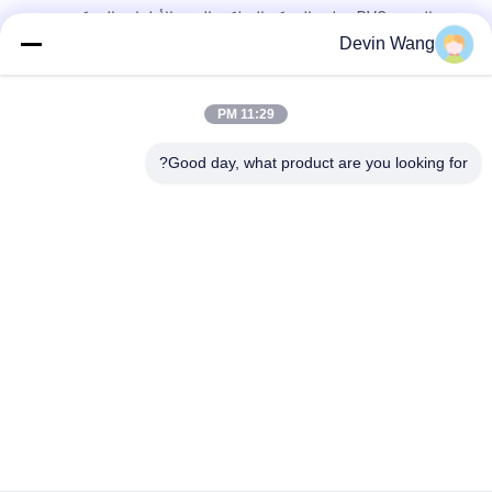
سعر المصنع PVC مغلفة الشبكة السلكية الستة الأطراف الشبكة
السلكية
Devin Wang
شبكة حماية سداسية من الفولاذ المجلفن القوي - شبكة قفص حيوانات
ملحومة متعددة الوظائف
11:29 PM
10m محيط الحديد الحاجز منخفضة الرؤية MZP-52 للتطبيقات الأمنية
Good day, what product are you looking for?
فئات شعبية
جميع
شبكة معدنية مثقبة
توسيع شبكة معدنية
شبكة سلكية آلة
معدن سلك شبكة
شبكة الأسلاك 
المبارزة مش مؤقتة
الملحومة
سلسلة ارتباط السور 
أسلاك سلكية لوحات
النسيج