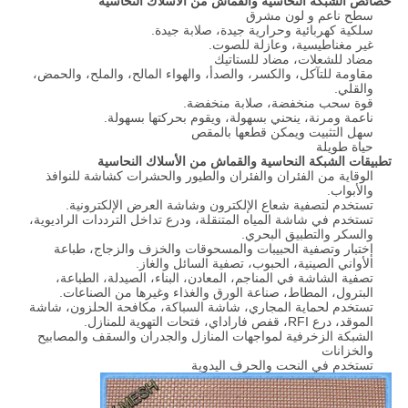
خصائص الشبكة النحاسية والقماش من الأسلاك النحاسية
سطح ناعم و لون مشرق
سلكية كهربائية وحرارية جيدة، صلابة جيدة.
غير مغناطيسية، وعازلة للصوت.
مضاد للشعلات، مضاد للستاتيك
مقاومة للتآكل، والكسر، والصدأ، والهواء المالح، والملح، والحمض،
والقلي.
قوة سحب منخفضة، صلابة منخفضة.
ناعمة ومرنة، ينحني بسهولة، ويقوم بحركتها بسهولة.
سهل التثبيت ويمكن قطعها بالمقص
حياة طويلة
تطبيقات الشبكة النحاسية والقماش من الأسلاك النحاسية
الوقاية من الفئران والفئران والطيور والحشرات كشاشة للنوافذ
والأبواب.
تستخدم لتصفية شعاع الإلكترون وشاشة العرض الإلكترونية.
تستخدم في شاشة المياه المتنقلة، ودرع تداخل الترددات الراديوية،
والسكر والتطبيق البحري.
إختبار وتصفية الحبيبات والمسحوقات والخزف والزجاج، طباعة
الأواني الصينية، الحبوب، تصفية السائل والغاز.
تصفية الشاشة في المناجم، المعادن، البناء، الصيدلة، الطباعة،
البترول، المطاط، صناعة الورق والغذاء وغيرها من الصناعات.
تستخدم لحماية المجاري، شاشة السباكة، مكافحة الحلزون، شاشة
الموقد، درع RFI، قفص فاراداي، فتحات التهوية للمنازل.
الشبكة الزخرفية لمواجهات المنازل والجدران والسقف والمصابيح
والخزانات
تستخدم في النحت والحرف اليدوية