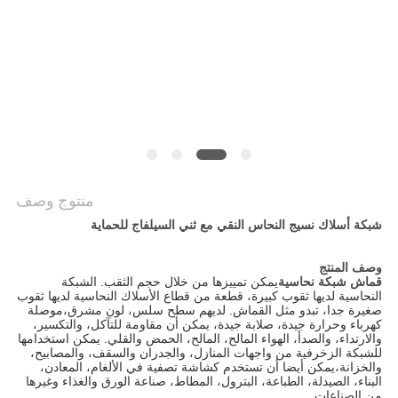
POLICY
منتوج وصف
شبكة أسلاك نسيج النحاس النقي مع ثني السيلفاج للحماية
وصف المنتج
قماش شبكة نحاسية
يمكن تمييزها من خلال حجم الثقب. الشبكة
النحاسية لديها ثقوب كبيرة، قطعة من قطاع الأسلاك النحاسية لديها ثقوب
صغيرة جدا، تبدو مثل القماش. لديهم سطح سلس، لون مشرق،موصلة
كهرباء وحرارة جيدة، صلابة جيدة، يمكن أن مقاومة للتآكل، والتكسير،
والارتداء، والصدأ، الهواء المالح، المالح، الحمض والقلي. يمكن استخدامها
للشبكة الزخرفية من واجهات المنازل، والجدران والسقف، والمصابيح،
والخزانة،يمكن أيضا أن تستخدم كشاشة تصفية في الألغام، المعادن،
البناء، الصيدلة، الطباعة، البترول، المطاط، صناعة الورق والغذاء وغيرها
من الصناعات.