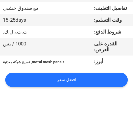
تفاصيل التغليف:
مع صندوق خشبي
مراقبة
وقت التسليم:
15-25days
الجودة
شروط الدفع:
ت.ت.، ل.ك.
اتصل
القدرة على
1000 / يس
العرض:
بنا
أبرز:
,
metal mesh panels
نسيج شبكة معدنية
اطلب
افضل سعر
اقتباس
خريطة
الموقع
PRIVACY