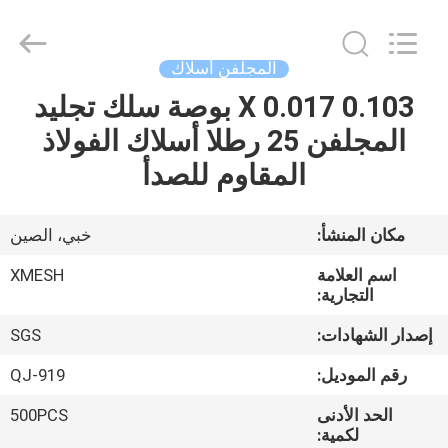
Qijie
Wire
Mesh
MFG
Co.,
المجلفن أسلاك
Ltd.
All
Rights
0.103 X 0.017 بوصة سلك تجليد
الصفحة
Reserved.
المجلفن 25 رطلا أسلاك الفولاذ
الرئيسية
المقاوم للصدأ
منتجات
مكان المنشأ:
خبي، الصين
معلومات
اسم العلامة
XMESH
عنا
التجارية:
إصدار الشهادات:
SGS
جولة
رقم الموديل:
QJ-919
في
الحد الأدنى
500PCS
المعمل
لكمية: