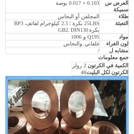
العرض س
0.103 × 0.017 بوصة
سميكة
طلاء
المجلفن أو النحاس
التعبئة
25LBS بكرة ؛
2.5 كيلوجرام لفائف.
BP3
بكرة
DIN130
GB2.
مواد
Q195 و 1006
لون الغراء
غلفاني.
والنحاس
مشابه ل
/
جمع معلومات
الكمية في الكرتون
2 رولز
الكرتون لكل البليت
48