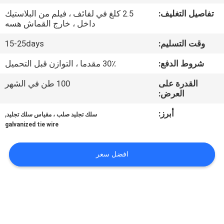
تفاصيل التغليف:
2.5 كلغ في لفائف ، فيلم من البلاستيك
مراقبة
داخل ، خارج القماش هسه
الجودة
وقت التسليم:
15-25days
شروط الدفع:
30٪ مقدما ، التوازن قبل التحميل
اتصل
القدرة على
100 طن في الشهر
بنا
العرض:
أبرز:
,
سلك تجليد صلب ، مقياس سلك تجليد
اطلب
galvanized tie wire
اقتباس
افضل سعر
خريطة
الموقع
PRIVACY