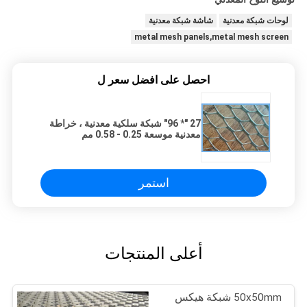
لوحات شبكة معدنية
شاشة شبكة معدنية
metal mesh panels,metal mesh screen
احصل على افضل سعر ل
27 "* 96" شبكة سلكية معدنية ، خراطة
معدنية موسعة 0.25 - 0.58 مم
استمر
أعلى المنتجات
50x50mm شبكة هيكس