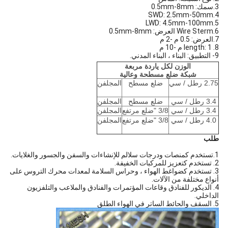
3.سمك: 0.5mm-8mm
4.SWD: 2.5mm-50mm
5.LWD: 4.5mm-100mm
6.Wire Sterm العرض: 0.5mm-8mm
7.العرض: 0.5 م -2 م
8. length: 1 م -10 م
9- التطبيق: البناء ، البناء المدني.
الوزن لكل ياردة مربعة
شبكة ضلع مسطحة وعالية
2.75 رطل / سي
ضلع مسطح
المجلفن
3.4 رطل / سي
ضلع مسطح
المجلفن
3.4 رطل / سي
3/8 "ضلع مرتفع
المجلفن
4.0 رطل / سي
3/8 "ضلع مرتفع
المجلفن
طلب
1.تستخدم كمنصات ودرجات سلالم للإنشاءات والسفن والجسور والغلايات.
2. تستخدم كتعزيز للمركبات الخفيفة.
3. تستخدم كضواغط الهواء ، وحراس السلامة لمعدات محرك التروس على
أنواع مختلفة من الآلات.
4. الديكور للفنادق وقاعات المؤتمرات والفنادق والملاعب والتلفزيون
الداخلي.
5. السقف والحائط الساتر في الهواء الطلق