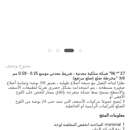
POLICY
منتوج وصف
27 "* 96" شبكة سلكية معدنية ، شريط معدني موسع 0.25 - 0.58 مم
3/8 "مخرطة ضلع (ضلع مرتفع)
نظرًا لبنائه الثقيل مع سبعة أضلاع طولية ، بعمق 3/8 بوصة وثمانية أضلاع
صغيرة مسطحة ، يتم استخدامه بشكل حصري تقريبًا لتطبيقات الأسقف
والأسطح.يسمح نمط شبكة متعرجة بإغلاق ممتاز للجص على اللوح
الأفقي أو
لا يُنصح عمومًا بتركيبات الأسقف التي تمتد حتى 24 بوصة من اللوح
الضلع للتركيبات الرأسية أو الحائطية.
معلومات المنتج
1. material: الساخنة انخفض المغلفنة لوحة
2. نوع الشبكة: الماس