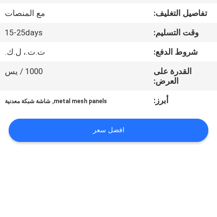
تفاصيل التغليف:
مع المنصات
مراقبة
وقت التسليم:
15-25days
الجودة
شروط الدفع:
ت.ت.، ل.ك.
اتصل
القدرة على
1000 / يس
العرض:
بنا
أبرز:
,
metal mesh panels
شاشة شبكة معدنية
اطلب
افضل سعر
اقتباس
خريطة
الموقع
PRIVACY