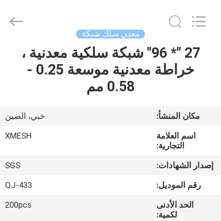
Qijie
Wire
Mesh
MFG
Co.,
معدن سلك شبكة
Ltd.
All
Rights
27 "* 96" شبكة سلكية معدنية ،
الصفحة
Reserved.
خراطة معدنية موسعة 0.25 -
الرئيسية
0.58 مم
منتجات
مكان المنشأ:
خبي، الصين
معلومات
اسم العلامة
XMESH
عنا
التجارية:
إصدار الشهادات:
SGS
جولة
رقم الموديل:
QJ-433
في
الحد الأدنى
200pcs
المعمل
لكمية: