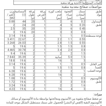
كلمات المنتج
إيفا الأحذية ورقة مثقبة
مواصفات صفائح معدنية مثقبة:
طبق
سمك
الفجوة
ملعب كورة
ورقة
ورقة
المسامية
وزن
مواد
المعادن
ضياء.
قدم
العرض
طول
(٪)
(كغم /
(مم)
(مم)
(مم)
(م)
(م)
M2)
المتداول
0.2
6
2
1
20
44
0.88
طبق
2
24
20
1
4
5
0.35
2.5
35
20
1
3
6
0.45
3
19.6
20
1
3
3
0.8
لوحة مسطحة
0.5
1
1
1
2
19.6
3.14
3.411
22.67
2
1
2.2
1.1
0.55
3.268
26.03
2
1
2.8
1.5
0.55
5
19.6
2
1
1.5
1.5
0.8
4.465
30.78
2
1
3.4
2.0
0.8
9.4
19.6
2
1
2
2
1.5
1.5
5.0
ثمانية
1
2
35.39
7.843
18.8
19.6
2
1
16
5
3
غير القابل
0.5
1
1
1
2
19.6
3.14
للصدأ
5
19.6
2
1
1.5
1.5
0.8
لوحة الصلب
6.28
19.6
2
1
2
2
1
6.28
19.6
2
1
16
5
2
الألومنيوم
0.5
1
1
1
2
19.6
1.08
طبق
1.72
19.6
2
1
3
3
0.8
3.24
19.6
2
1
2
2
1.6
4.23
19.6
2
1
16
4
3
ميزات:
تم ضغط صفائح مثقوبة من الألمنيوم ومعالجتها بواسطة مادة الألومنيوم أو سبائك
الألومنيوم النقية (القص أو النشر) للحصول على سمك مستطيل الشكل موحد للمادة