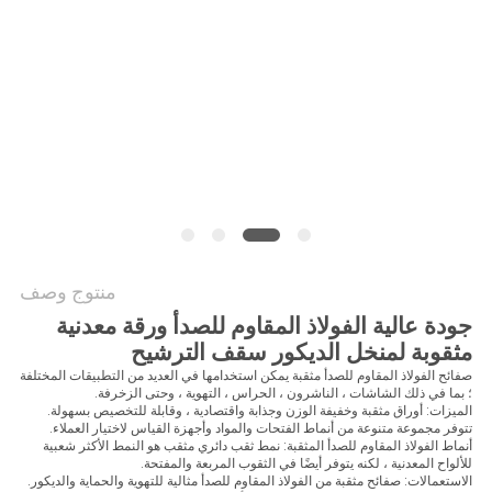
POLICY
منتوج وصف
جودة عالية الفولاذ المقاوم للصدأ ورقة معدنية
مثقوبة لمنخل الديكور سقف الترشيح
صفائح الفولاذ المقاوم للصدأ مثقبة يمكن استخدامها في العديد من التطبيقات المختلفة
؛
بما في ذلك الشاشات ، الناشرون ، الحراس ، التهوية ، وحتى الزخرفة.
الميزات: أوراق مثقبة وخفيفة الوزن وجذابة واقتصادية ، وقابلة للتخصيص بسهولة.
تتوفر مجموعة متنوعة من أنماط الفتحات والمواد وأجهزة القياس لاختيار العملاء.
أنماط الفولاذ المقاوم للصدأ المثقبة: نمط ثقب دائري مثقب هو النمط الأكثر شعبية
للألواح المعدنية ، لكنه يتوفر أيضًا في الثقوب المربعة والمفتحة.
الاستعمالات: صفائح مثقبة من الفولاذ المقاوم للصدأ مثالية للتهوية والحماية والديكور.