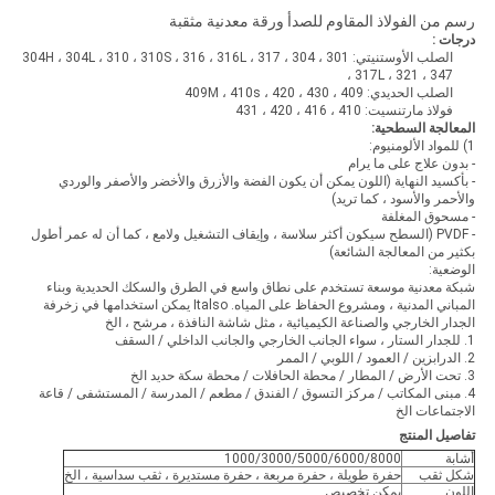
رسم من الفولاذ المقاوم للصدأ ورقة معدنية مثقبة
درجات :
الصلب الأوستنيتي: 301 ، 304 ، 304H ، 304L ، 310 ، 310S ، 316 ، 316L ، 317
، 317L ، 321 ، 347
الصلب الحديدي: 409 ، 409M ، 410s ، 420 ، 430
فولاذ مارتنسيت: 410 ، 416 ، 420 ، 431
المعالجة السطحية:
1) للمواد الألومنيوم:
- بدون علاج على ما يرام
- بأكسيد النهاية (اللون يمكن أن يكون الفضة والأزرق والأخضر والأصفر والوردي
والأحمر والأسود ، كما تريد)
- مسحوق المغلفة
- PVDF (السطح سيكون أكثر سلاسة ، وإيقاف التشغيل ولامع ، كما أن له عمر أطول
بكثير من المعالجة الشائعة)
الوضعية:
شبكة معدنية موسعة تستخدم على نطاق واسع في الطرق والسكك الحديدية وبناء
المباني المدنية ، ومشروع الحفاظ على المياه.
Italso يمكن استخدامها في زخرفة
الجدار الخارجي والصناعة الكيميائية ، مثل شاشة النافذة ، مرشح ، الخ
1. للجدار الستار ، سواء الجانب الخارجي والجانب الداخلي / السقف
2. الدرابزين / العمود / اللوبي / الممر
3. تحت الأرض / المطار / محطة الحافلات / محطة سكة حديد الخ
4. مبنى المكاتب / مركز التسوق / الفندق / مطعم / المدرسة / المستشفى / قاعة
الاجتماعات الخ
تفاصيل المنتج
أشابة
1000/3000/5000/6000/8000
شكل ثقب
حفرة طويلة ، حفرة مربعة ، حفرة مستديرة ، ثقب سداسية ، الخ
اللون
يمكن تخصيص