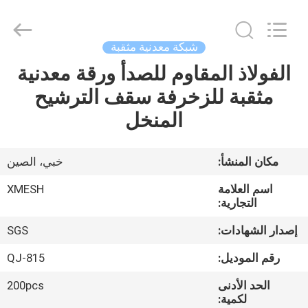
Qijie
Wire
Mesh
MFG
Co.,
شبكة معدنية مثقبة
Ltd.
All
Rights
الفولاذ المقاوم للصدأ ورقة معدنية
الصفحة
Reserved.
مثقبة للزخرفة سقف الترشيح
الرئيسية
المنخل
منتجات
مكان المنشأ:
خبي، الصين
معلومات
اسم العلامة
XMESH
عنا
التجارية:
إصدار الشهادات:
SGS
جولة
رقم الموديل:
QJ-815
في
الحد الأدنى
200pcs
المعمل
لكمية: