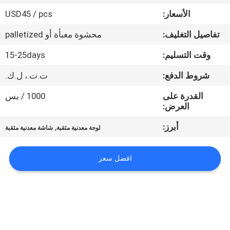
الأسعار:
USD45 / pcs
مراقبة
تفاصيل التغليف:
محشوة معبأة أو palletized
الجودة
وقت التسليم:
15-25days
اتصل
شروط الدفع:
ت.ت.، ل.ك.
بنا
القدرة على
1000 / يس
العرض:
اطلب
أبرز:
,
لوحة معدنية مثقبة
شاشة معدنية مثقبة
اقتباس
افضل سعر
خريطة
الموقع
PRIVACY