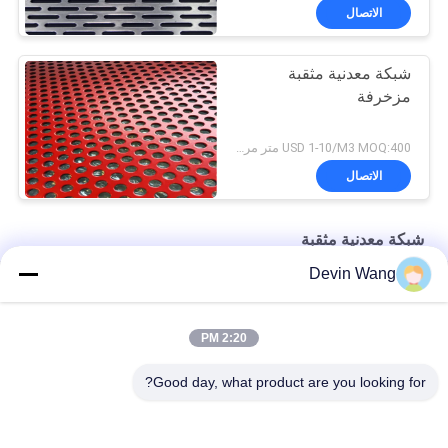
الاتصال
شبكة معدنية مثقبة
مزخرفة
USD 1-10/M3 MOQ:400 متر مربع
الاتصال
شبكة معدنية مثقبة
Devin Wang
شبكة معدنية مثقبة سداسية ، ورقة الألومنيوم مثقوبة خفيفة الوزن
مصنع تخصيص الشبكة المعدنية المنثورة / شبكة ثقب الاختراق
2:20 PM
شبكة معدنية مثقبة بفتحات دائرية من الفولاذ المقاوم للصدأ
Good day, what product are you looking for?
فئات شعبية
جميع