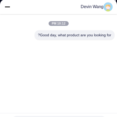
Devin Wang
مراقبة
الجودة
10:12 PM
Good day, what product are you looking for?
اتصل
بنا
اطلب
اقتباس
خريطة
الموقع
عرف صفائح معدنية مثقبة الفولاذ المقاوم للصدأ الزخرفية شبكات
معدنية
PRIVACY