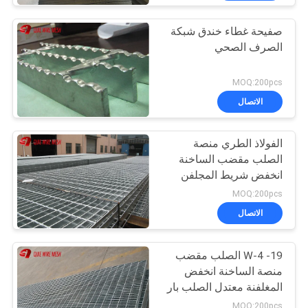
صفيحة غطاء خندق شبكة
الصرف الصحي
MOQ:200pcs
الاتصال
الفولاذ الطري منصة
الصلب مقضب الساخنة
انخفض شريط المجلفن
صريف 25 مم × 5 مم
MOQ:200pcs
الاتصال
19- W-4 الصلب مقضب
منصة الساخنة انخفض
المغلفنة معتدل الصلب بار
صريف
MOQ:200pcs