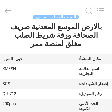
Qijie
Wire
Mesh
MFG
Co.,
الصلب المجلفن صريف
Ltd.
All
Rights
بالارض الموسع المعدنية صريف
الصفحة
Reserved.
الصحافة ورقة شريط الصلب
الرئيسية
مغلق لمنصة ممر
منتجات
مكان المنشأ:
خبي، الصين
معلومات
اسم العلامة
XMESH
عنا
التجارية:
إصدار الشهادات:
SGS
جولة
رقم الموديل:
QJ-712
في
الحد الأدنى
200pcs
المعمل
لكمية: