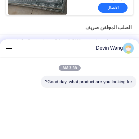
الاتصال
الصلب المجلفن صريف
المستخدمة على نطاق واسع G655 الضغط الثقيل الحديدية المطاطية
الشبكية للشاحنات تحميل رصيف ومنصة البحر
Devin Wang
شبكات تصريف فولاذية مجلفنة مقاومة للصدأ من مادة Q235/Q345
3:38 AM
حرارة الغطس الصلب المغلفة شبكة مختلفة المواصفات الوزن الثقيل
المعدن الشبكة العادية النسيج لحام شبكة تقنية مخصصة
Good day, what product are you looking for?
فئات شعبية
جميع
شبكة معدنية مثقبة
توسيع شبكة معدنية
شبكة سلكية آلة
معدن سلك شبكة