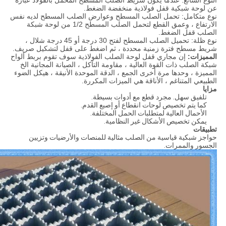
النوع الشائع: عندما يكون شريط الصلب المسطح المحمل بالفولاذ عبارة
عن لوحة شبكية قفل فولاذية منخفضة الضغط.
نوع متكامل: تحمل الصلب المسطح وعوارض الصلب المسطح لديه نفس
الارتفاع ، وعمق القطع لتحمل الصلب المسطح 1/2 من لوحة شبكة
الصلب قفل الضغط.
نوع ظلة: تحميل الصلب المسطح لفتح 30 درجة أو 45 درجة شلال ،
شريط مسطح فترة زمنية محددة ، ثم اضغط على قفل لتشكيل صريف.
المميزات:
إن مجاري قفل لوحة الصلب الفولاذية سوف تقوم بربط ألواح
شبكة الصلب ذات القوة العالية ، مقاومة التآكل ، الصيانة المجانية الخ
المميزة ، وحدها مرة أخرى الجمع ، الدقة الموحدة الأنيقة ، هيكل الضوء
الطبيعي المتناغم ، الأناقة هي الميزات المكررة.
مزايا
تلفيق سهل. مجرد قطع مع أدوات بسيطة.
كما يتم تخصيص لوحات انقطاع أو إصبع القدم.
الأحمال العالية لمتطلبات الحمل المختلفة.
يمكن تخصيص الأشكال غير النظامية.
تطبيقات
حواجز شبكية قياسية من الصلب مثالية للمنصات والأرضيات وتزيين
الجسور والممرات.