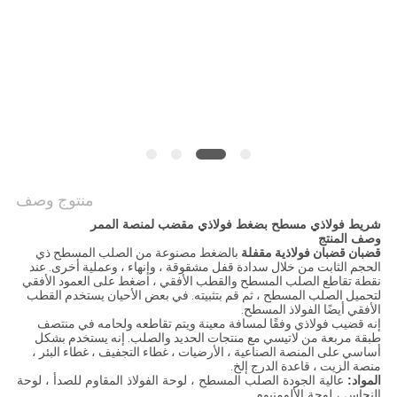
POLICY
منتوج وصف
شريط فولاذي مسطح بضغط فولاذي مقضب لمنصة الممر
وصف المنتج
قضبان قضبان فولاذية مقفلة
بالضغط مصنوعة من الصلب المسطح ذي
الحجم الثابت من خلال سدادة قفل مشقوقة ، وإنهاء ، وعملية أخرى. عند
نقطة تقاطع الصلب المسطح والقطب الأفقي ، اضغط على العمود الأفقي
لتحميل الصلب المسطح ، ثم قم بتثبيته. في بعض الأحيان يستخدم القطب
الأفقي أيضًا الفولاذ المسطح.
إنه قضيب فولاذي وفقًا لمسافة معينة ويتم تقاطعه ولحامه في منتصف
طبقة مربعة من لاتيسي مع منتجات الحديد والصلب. إنه يستخدم بشكل
أساسي على المنصة الصناعية ، الأرضيات ، غطاء التجفيف ، غطاء البئر ،
منصة الزيت ، قاعدة الدرج إلخ.
المواد:
عالية الجودة الصلب المسطح ، لوحة الفولاذ المقاوم للصدأ ، لوحة
النحاس ، لوحة الألومنيوم.