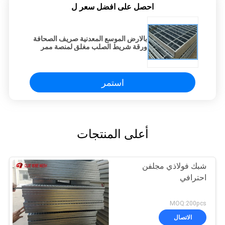
احصل على افضل سعر ل
بالارض الموسع المعدنية صريف الصحافة
ورقة شريط الصلب مغلق لمنصة ممر
استمر
أعلى المنتجات
شبك فولاذي مجلفن
احترافي
MOQ:200pcs
الاتصال