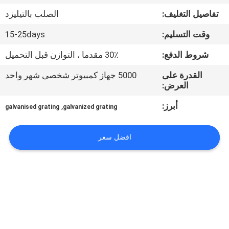
تفاصيل التغليف:
الصلب بالتيليزد
مراقبة
وقت التسليم:
15-25days
الجودة
شروط الدفع:
30٪ مقدما ، التوازن قبل التحميل
اتصل
القدرة على
5000 جهاز كمبيوتر شخصى شهر واحد
العرض:
بنا
أبرز:
,
galvanised grating
galvanized grating
اطلب
افضل سعر
اقتباس
خريطة
الموقع
PRIVACY