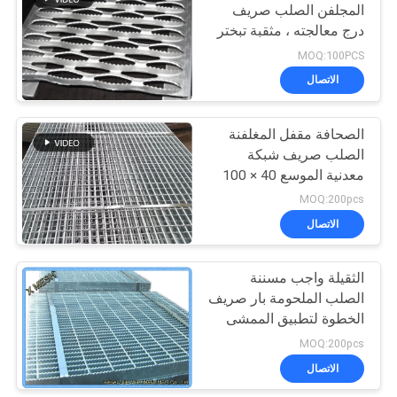
المجلفن الصلب صريف
درج معالجته ، مثقبة تبختر
تبختر
MOQ:100PCS
الاتصال
الصحافة مقفل المغلفنة
الصلب صريف شبكة
معدنية الموسع 40 × 100
مم الملعب
MOQ:200pcs
الاتصال
الثقيلة واجب مسننة
الصلب الملحومة بار صريف
الخطوة لتطبيق الممشى
MOQ:200pcs
الاتصال