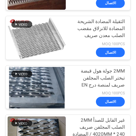
الاتصال
مراقبة
الثقيلة المضادة الشريحة
الجودة
المضادة للانزلاق مقضب
الصلب معدن صريف
اتصل
السلامة مع قبضة تبختر
MOQ:100PCS
بنا
الاتصال
2MM جولة هول قبضة
اطلب
تبختر الصلب المجلفن
اقتباس
صريف لمنصة درج EN
قياسي
MOQ:100PCS
خريطة
الاتصال
الموقع
غير القابل للصدأ 2MM
الصلب المجلفن صريف
PRIVACY
240 * 4020MM / المضادة