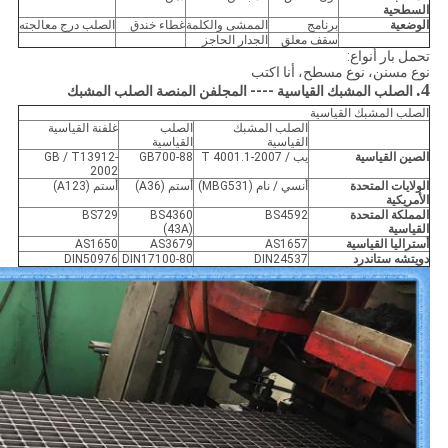
السطحية
الوضعية
برنامج
الممشى والكلمة
غطاء خندق
الصلب درج معالجته
سقف معلق
الجدار الحاجز
تحمل بار أنواع:
نوع مسنن، نوع مسطح، أنا اكتب
4.
الصلب المشبك القياسية ---- المجلفن المنصة الصلب المشبك
الصلب المشبك القياسية
الصلب المشبك
الصلب
غلفنة القياسية
القياسية
القياسية
الصين القياسية
يب / T 4001.1-2007
GB700-88
GB / T13912-
2002
الولايات المتحدة
أنسي / نام (MBG531)
أستم (A36)
أستم (A123)
الأمريكية
المملكة المتحدة
BS4592
BS4360
BS729
القياسية
(43A)
أستراليا القياسية
AS1657
AS3679
AS1650
دويتشه ستاندرد
DIN24537
DIN17100-80
DIN50976