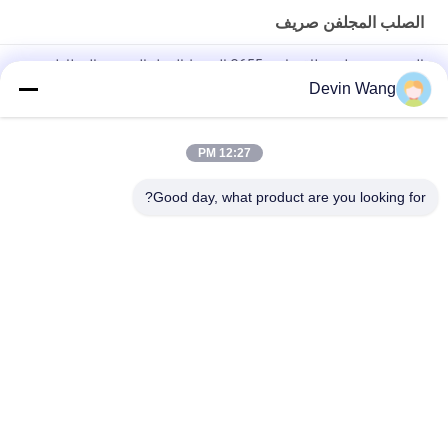
الصلب المجلفن صريف
المستخدمة على نطاق واسع G655 الضغط الثقيل الحديدية المطاطية
الشبكية للشاحنات تحميل رصيف ومنصة البحر
Devin Wang
شبكات تصريف فولاذية مجلفنة مقاومة للصدأ من مادة Q235/Q345
12:27 PM
حرارة الغطس الصلب المغلفة شبكة مختلفة المواصفات الوزن الثقيل
المعدن الشبكة العادية النسيج لحام شبكة تقنية مخصصة
Good day, what product are you looking for?
فئات شعبية
جميع
شبكة معدنية مثقبة
توسيع شبكة معدنية
شبكة سلكية آلة
معدن سلك شبكة
شبكة الأسلاك 
المبارزة مش مؤقتة
الملحومة