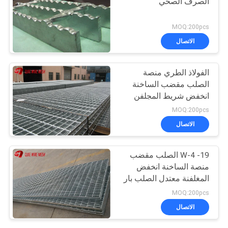
الصرف الصحي
MOQ:200pcs
الاتصال
الفولاذ الطري منصة
الصلب مقضب الساخنة
انخفض شريط المجلفن
صريف 25 مم × 5 مم
MOQ:200pcs
الاتصال
19- W-4 الصلب مقضب
منصة الساخنة انخفض
المغلفنة معتدل الصلب بار
صريف
MOQ:200pcs
الاتصال