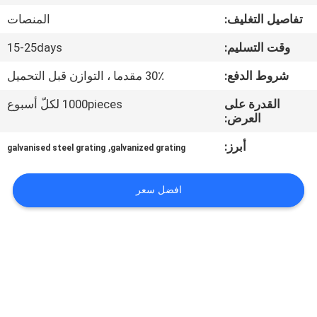
تفاصيل التغليف:
المنصات
مراقبة
وقت التسليم:
15-25days
الجودة
شروط الدفع:
30٪ مقدما ، التوازن قبل التحميل
اتصل
القدرة على
1000pieces لكلّ أسبوع
العرض:
بنا
أبرز:
,
galvanised steel grating
galvanized grating
اطلب
افضل سعر
اقتباس
خريطة
الموقع
PRIVACY