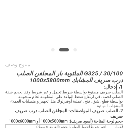
POLICY
منتوج وصف
G325 / 30/100 الملتوية بار المجلفن الصلب
درب صريف المشابك 1000x5800mm
1، إدخال:
الصلب صريف مصنوع بواسطة شريط تحمل و عبر شريط وفقا لحجم شقة
الصلب لحمة، في ارتفاع ضغط التباعد على المقاومة لحام ملحومة
بواسطة قطع، شق، فتح، عملية أوفيرلوك مثل تجهيز و متطلبات العملاء
المنتجات النهائية.
2. الصلب صريف المواصفات- المجلفن الصلب درب صريف
صريف
حجم لوحة المتاحة (أسود صريف): 1000x5800mm أو 1000x6000mm
تحمل
عبر شريط
تحميل الصلب الحجم (العرض × سمك)