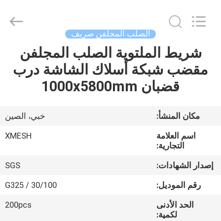
Qijie
Wire
Mesh
MFG
Co.,
الصلب المجلفن صريف
Ltd.
All
Rights
شريط الملتوية الصلب المجلفن
الصفحة
Reserved.
مقضب شبكة أسلاك الشاشة درب
الرئيسية
قضبان 1000x5800mm
منتجات
مكان المنشأ:
خبي، الصين
معلومات
اسم العلامة
XMESH
عنا
التجارية:
إصدار الشهادات:
SGS
جولة
رقم الموديل:
G325 / 30/100
في
الحد الأدنى
200pcs
المعمل
لكمية: