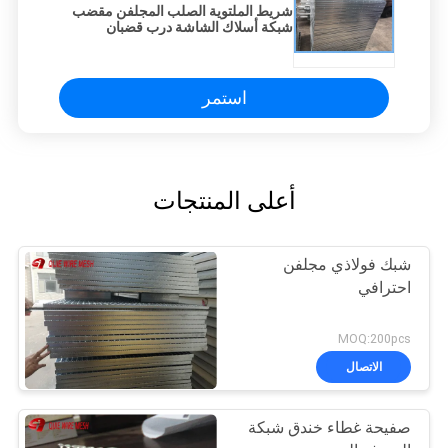
شريط الملتوية الصلب المجلفن مقضب
شبكة أسلاك الشاشة درب قضبان
1000x5800mm
استمر
أعلى المنتجات
شبك فولاذي مجلفن
احترافي
MOQ:200pcs
الاتصال
صفيحة غطاء خندق شبكة