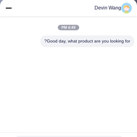
Devin Wang
مراقبة
الجودة
4:49 PM
Good day, what product are you looking for?
اتصل
بنا
اطلب
اقتباس
خريطة
الموقع
الزنك سبائك الألومنيوم ملحومة التراب سلال، أسلاك الحجر سلال
صالح خزان المياه
PRIVACY