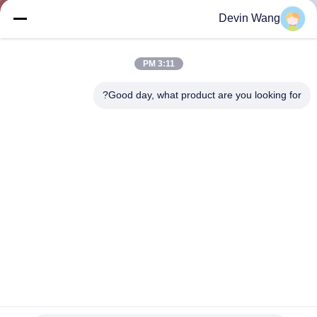
Devin Wang
مراقبة
الجودة
3:11 PM
Good day, what product are you looking for?
اتصل
بنا
اطلب
اقتباس
خريطة
الموقع
مزدوجة الملتوية التراب شبكات أسلاك الثقيلة طلاء الزنك طلاء
التآكل السيطرة
PRIVACY