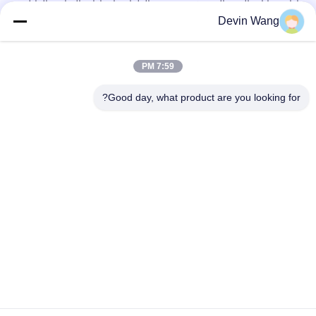
إدارة نفايات الحفر البرية فحص متعدد الطوابق إعدادات الشاشة القابلة
للتعديل
Devin Wang
آلة معدات حفر النفط مي سواكو منظف الطين تهتز الشاشة الصخر
الزيتي شاكر
7:59 PM
آلة ثقب الزوايا الهيدروليكية الدوارة عالية السرعة
Good day, what product are you looking for?
فئات شعبية
جميع
شبكة معدنية مثقبة
توسيع شبكة معدنية
شبكة سلكية آلة
معدن سلك شبكة
شبكة الأسلاك 
المبارزة مش مؤقتة
الملحومة
سلسلة ارتباط السور 
أسلاك سلكية لوحات
النسيج