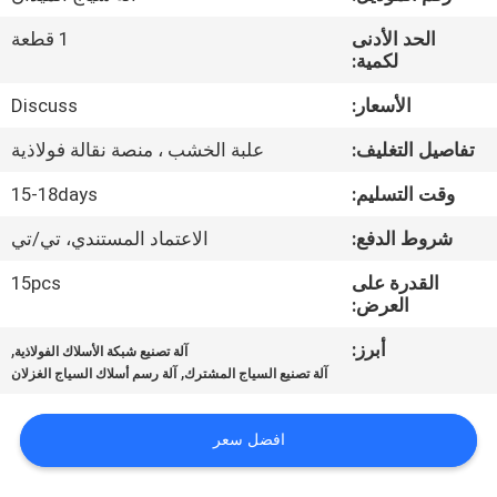
الحد الأدنى
1 قطعة
مراقبة
لكمية:
الجودة
الأسعار:
Discuss
تفاصيل التغليف:
علبة الخشب ، منصة نقالة فولاذية
اتصل
بنا
وقت التسليم:
15-18days
شروط الدفع:
الاعتماد المستندي، تي/تي
اطلب
القدرة على
15pcs
اقتباس
العرض:
أبرز:
,
آلة تصنيع شبكة الأسلاك الفولاذية
,
خريطة
آلة تصنيع السياج المشترك
آلة رسم أسلاك السياج الغزلان
الموقع
افضل سعر
PRIVACY