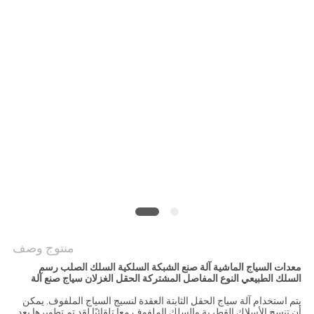
POLICY
منتوج وصف
معدات السياج الماشية آلة صنع الشبكة السلكية السلك الصلب رسم
السلك الطبيعي النوع المفاصل المشتركة الحقل الغزلان سياج صنع آلة
يتم استخدام آلة سياج الحقل الثابتة العقدة لنسيج السياج الملفوف. يمكن
أن تنسج الأسلاك القطرية والسلك الملفوف معا تلقائيًا.لقد تم تطويرها بعد