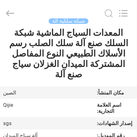
Qijie
Wire
Mesh
MFG
Co.,
شبكة سلكية آلة
Ltd.
All
Rights
المعدات السياج الماشية شبكة
الصفحة
Reserved.
السلك صنع آلة سلك الصلب رسم
الرئيسية
الأسلاك الطبيعي النوع المفاصل
منتجات
المشتركة الميدان الغزلان سياج
صنع آلة
معلومات
عنا
مكان المنشأ:
الصين
اسم العلامة
Qijie
جولة
التجارية:
في
إصدار الشهادات:
sgs
المعمل
رقم الموديل:
آلة سياج الميدان