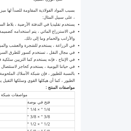
بسبب المواد الفولاذية المقاومة للصدأ لها ميز
، على سبيل المثال:
يستخدم تقليديا في التدفئة الأرضية ، بلاط ال
في الاستزراع المائي ، يتم استخدامه كضميمة ل
والأرانب والحمام وما إلى ذلك.
في الزراعة ، يستخدم للشجرة والعشب والمزرع
في مجال النقل ، تستخدم كسور للطرق السريعة
في الإنتاج ، فإنه يستخدم كما التزيين سلك
في حياتنا اليومية ، يستخدم كحاجز لاستئصال ا
بالنسبة للطيور ، فإن شبكة الأسلاك الملحومة 
الطيور ، كما أن هيكلها القوي وسلكها الثقيل ي
مواصفات المنتج :
مواصفات شبكة سلكية ملحومة 
فتح في بوصة
1/4 '' × 1/4 ''
3/8 '' × 3/8 ''
1/2 '' × 1/2 ''