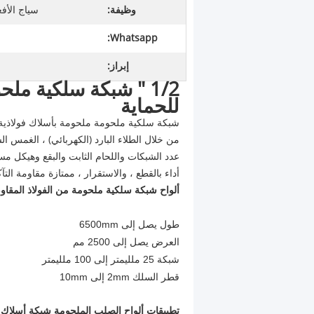
وظيفة:
سياج الأفع
Whatsapp:
إبراز:
1/2 "
شبكة
سلكية
ملحو
للحماية
شبكة سلكية ملحومة ملحومة بأسلاك فولاذية
من خلال الطلاء البارد (الكهربائي) ، الغمس الساخن وطلاء الب
عدد الشبكات واللحام الثابت والبقع وهيكل مستق
أداء بالقطع ، والاستقرار ، ممتازة مقاومة التآكل resistanceand الاند
ألواح شبكة سلكية ملحومة من الفولاذ المقاو
طول يصل إلى 6500mm
العرض يصل إلى 2500 مم
شبكة 25 ملليمتر إلى 100 ملليمتر
قطر السلك 2mm إلى 10mm
تطبيقات ألواح الصلب الملحومة شبكة أسلاك ا