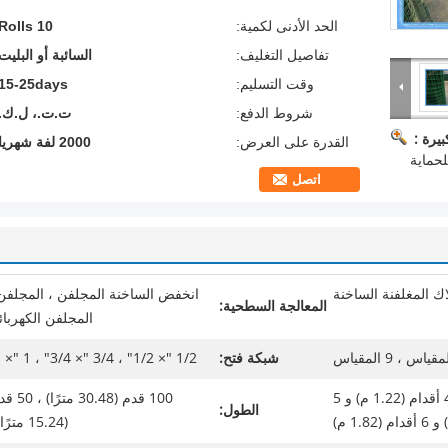
الحد الأدنى لكمية:
10 Rolls
تفاصيل التغليف:
السائبة أو البليت
وقت التسليم:
15-25days
شروط الدفع:
ت.ت.، ل.ك.
يرة :
القدرة على العرض:
2000 لفة شهريا
اتصل
ك المغلفنة الساخنة
انخفض الساخنة المجلفن ، المجلفن
المعالجة السطحية:
المجلفن الكهربائ
شبكة فتح:
1/2 "× 1/2" ، 3/4 "× 3/4" ، 1 "× 1"
3 أقدام (0.914 م) و 4 أقدام (1.22 م) و 5
100 قدم (30.48 مترً
الطول:
(15.24 مترًا) ،