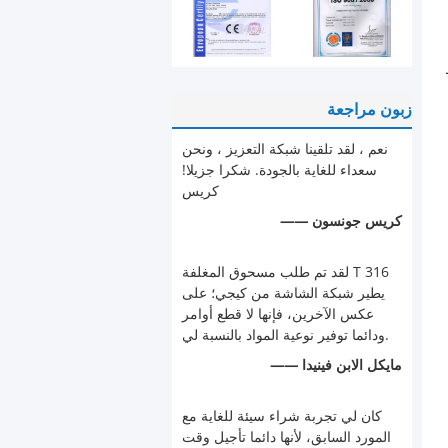
زبون مراجعة
نعم ، لقد تلقينا شبكة التعزيز ، ونحن
سعداء للغاية بالجودة. شكرا جزيلا!
كريس
—— كريس جونسون
لقد تم طلب مسحوق المغلفة T 316
يطير شبكة الشاشة من كيجي؛ على
عكس الآخرين، فإنها لا قطع أوامر
ودائما توفير نوعية المواد بالنسبة لي.
—— مايكل الابن فينيدا
كان لي تجربة شراء سيئة للغاية مع
المورد السابق، لأنها دائما تأجيل وقت