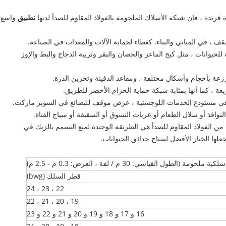
ة فريدة ، فإن شبكة الأسلاك الملحومة بالفولاذ المقاوم للصدأ لديها
تطبيق
واسع
سقف ، في المباني والبناء. كغطاء لحماية الآلات والمعدات في الصناعة.
لحيوانات ، مثل كبح الماعز والحصان والبقر وتربية الدجاج والبط والإوز
ة بأحجام وأشكال مختلفة ، ومقاعد الدفيئة وتخزين الذرة.
 ، كما أنها بمثابة شبكة حماية الحزام الأخضر للطريق.
ية في مستودع الخدمات اللوجستية ، عرض موقف للبضائع في السوبر ماركت.
لنوافذ أو سلال الطعام أو عربات التسوق أو السقيفة أو سياج القناة.
من الفولاذ المقاوم للصدأ هي الطريقة الوحيدة لمنع التسمم بالزنك في
جعلها الخيار الأفضل لسياج حدائق الحيوانات.
(الطول القياسي: 30 م / لفة ، العرض: 0.3 م - 2.5 م)
قطر السلك (bwg)
22 ، 23 ، 24
19 ، 20 ، 21 ، 22
16 و 17 و 18 و 19 و 20 و 21 و 22 و 23