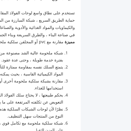
تستخدم على نطاق واسع لوحات الفولاذ المقاو
حماية الطريق السريع ، شبكة المبارزة من ال
والكيماويات والمواد الغذائية والأدوية والصناعا
في صناعة البناء ، والطرق السريعة وبناء الجس
مميزة
مقارنة مع pvc أو المجلفن سلكية ملحومة:
شبكة ملحومة عالية الشد مصنوعة من الفو
بفترة خدمة طويلة ، وحتى عدة عقود.
يتمتع السلك نفسه بمقاومة ممتازة للتآ
المواد الكيميائية القاسية ، بحيث يمكن
استخدامها للغذاء.
التعويض عن تكلفته المرتفعة على ما يب
نظرًا لأن لوحات الشبكات السلكية هذه 
النوع من المنتجات سهل التنظيف.
شبكة سلكية ملحومة مع تكامل قوي ، ون
على الوزن الثقيل.