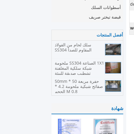
d
أسطوانات السلك
قبضة تبختر صريف
w
أفضل المنتجات
سلك لحام من الفولاذ
المقاوم للصدأ SS304
1X1 الصناعة SS304 ملحومة
شبكة سلكية المغلفنة
تشطيب صديقة للبيئة
حفرة مربعة 50 * 50mm
صفائح شبكية ملحومة 4.2 *
0.8 M الحجم
شهادة