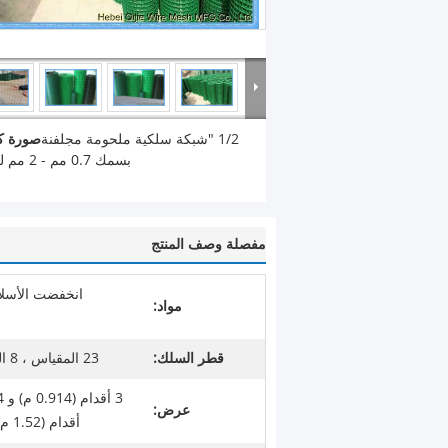
1/2 "شبكة سلكية ملحومة مجلفنة
صورة كب
بسمك 0.7 مم - 2 مم للحماية
مفصلة وصف المنتج
انخفضت الأسلا
مواد:
قطر السلك:
23 المقياس ، 8 المقياس ، 9 المقياس
عرض:
أقدام (1.52 م) و 6 أقدام (1.82 م)