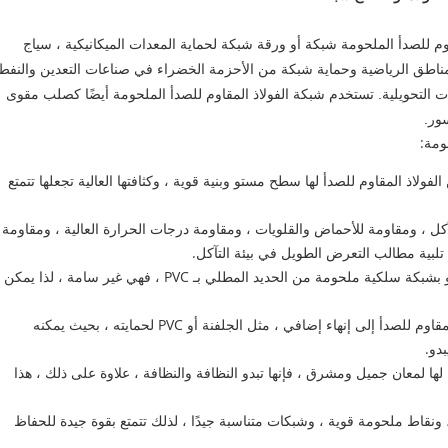
م للصدأ الملحومة شبكة أو ورقة شبكة لحماية المعدات الميكانيكية ، سياج
مناطق الرياضية وحماية شبكة من الأحزمة الخضراء في صناعات التعدين والنفط
ت التحويلية.
تستخدم شبكة الفولاذ المقاوم للصدأ الملحومة أيضًا كصلب مقوى
ور.
لاذ المقاوم للصدأ لها سطح مستو وبنية قوية ، وكثافتها العالية تجعلها تتمتع
كل ، ومقاومة للأحماض والقلويات ، ومقاومة درجات الحرارة العالية ، ومقاومة
ه تلبية مطالب التعرض الطويل في بيئة التآكل.
مقارنة بشبكة سلكية ملحومة أخرى أو بشبكة سلكية ملحومة من الحديد المطلي بـ PVC ، فهي غير سامة ، لذا يمكن
بحكم طبيعتها ، لا يحتاج سلك الفولاذ المقاوم للصدأ إلى إنهاء إضافي ، مثل الجلفنة أو PVC لحمايته ، بحيث يمكنه
دو.
لها لمعان جميل ومشرق ، فإنها تبدو النظافة والنظافة ، علاوة على ذلك ، هذا
قاط ملحومة قوية ، وشبكات متناسبة جيدًا ، لذلك تتمتع بقوة جيدة للحفاظ