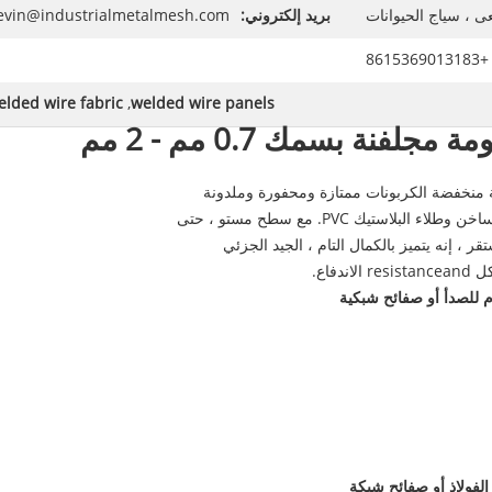
ى ، سياج الحيوانات
بريد إلكتروني:
evin@industrialmetalmesh.com
+8615369013183
elded wire fabric
,
welded wire panels
مة
مجلفنة بسمك 0.7 مم - 2 مم
 منخفضة الكربونات ممتازة ومحفورة وملدونة
لاستيك PVC. مع سطح مستو ، حتى
ر ، إنه يتميز بالكمال التام ، الجيد الجزئي
فاع.
م للصدأ أو صفائح شبكية
لفولاذ أو صفائح شبكة