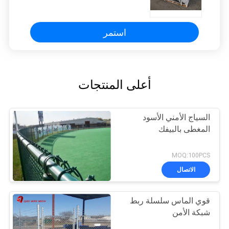
السور السور للدفاع
استمر
أعلى المنتجات
السياج الأمني الأسود
المغطى بالبيفك
MOQ:100PCS
الاتصال
قوي الماس سلسلة ربط
شبكة الأمن