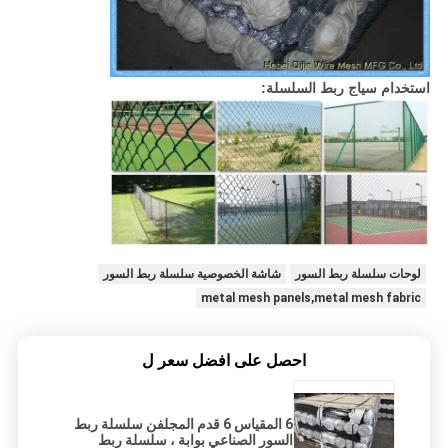
استخدام سياج ربط السلسلة:
لوحات سلسلة ربط السور
شاشة الخصوصية سلسلة ربط السور
metal mesh panels,metal mesh fabric
احصل على افضل سعر ل
6 المقياس 6 قدم المجلفن سلسلة ربط
السور الصناعي بوابة ، سلسلة ربط