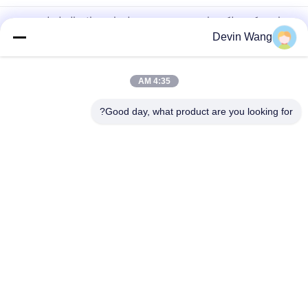
سياج شبكي سلكي ماسي بتقنية منسوجة لسياج وصلات السلسلة
للملاعب/الحدائق/المنتزهات/السياج السكني
Devin Wang
لفافة سياج شبكي ماسي مجلفن لملاعب التنس
4:35 AM
سد السلسلة المغطاة بالبي.في.سي.م المزودة بالبودر المخصصة
السلكية الشبكية للسياحة
Good day, what product are you looking for?
فئات شعبية
جميع
شبكة معدنية مثقبة
توسيع شبكة معدنية
شبكة سلكية آلة
معدن سلك شبكة
شبكة الأسلاك 
المبارزة مش مؤقتة
الملحومة
سلسلة ارتباط السور 