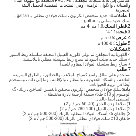
أساسي إلى ثلاثة منتجات مجلفنة ، PVC ، PE المغلفة مع سهولة البناء
والصيانة ، والألوان الزاهية ، وهي المنتجات المفضلة لتجميل البيئة
الحضرية.
1.
مادة
:
سلك حديد منخفض الكربون ، سلك فولاذي مطلي بـ galfan ،
سلك حديد مطلي بـ galfan
2.
قطر السلك
:
1.8 مم -4 مم
3.
فتحة:
1 "-4"
4.
عرض:
0.5-5 م
5.
طول:
0.5-100 م
6.
تشكيلات:
> الكهربائية المجلفن ثم بولي كلوريد الفينيل المغلفة سلسلة ربط السور
> سلك حديد صلب أسود ثم سياج ربط سلسلة مطلي بالبلاستيك
> سياج ربط سلسلة الفولاذ المقاوم للصدأ
7.
طلب
:
تستخدم على نطاق واسع كسياج للملاعب والحدائق ، والطرق السريعة
الفائقة ، والسكك الحديدية ، والمطار ، والإقامة ، وما إلى ذلك ، وتستخدم
أيضًا في تربية الحيوانات.
مادة:
سلك فولاذي منخفض الكربون مجلفن بالغمس الساخن ، زنك -5٪
ألومنيوم أو 10٪ طلاء سبيكة أرضية نادرة مختلطة ،
المسمى أيضا جالفان
1) طلاء الزنك العادي (40-60 جم ​​/ م 2)
2) طلاء الزنك الثقيل (200-280 جم / م 2)
3) جالفان 5٪ أسلاك الفولاذ المطلية بالزنك (200-500 جم / م 2)
جالفان 10٪ سلك فولاذي مطلي بالزنك (200-500 جم / م 2)