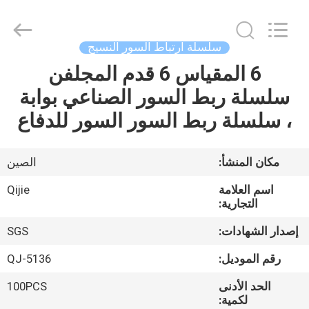
Qijie
Wire
Mesh
MFG
Co.,
سلسلة ارتباط السور النسيج
Ltd.
All
Rights
6 المقياس 6 قدم المجلفن
الصفحة
Reserved.
سلسلة ربط السور الصناعي بوابة
الرئيسية
، سلسلة ربط السور السور للدفاع
منتجات
مكان المنشأ:
الصين
معلومات
اسم العلامة
Qijie
عنا
التجارية:
إصدار الشهادات:
SGS
جولة
رقم الموديل:
QJ-5136
في
الحد الأدنى
100PCS
المعمل
لكمية: