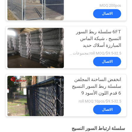
MOQ:200pcs
الاتصال
6FT سلسلة ربط السور
النسيج ، شبكة الماس
المبارزة أسلاك حديد
منخفض الكربون
$9.5-32.5/roll MOQ:مجموعات 50
الاتصال
انخفض الساخنة المجلفن
سلسلة ربط السور النسيج
6 قدم اللون الأسود 9
المقياس
$9.5-32.5/roll MOQ:10pcs
الاتصال
سلسلة ارتباط السور النسيج