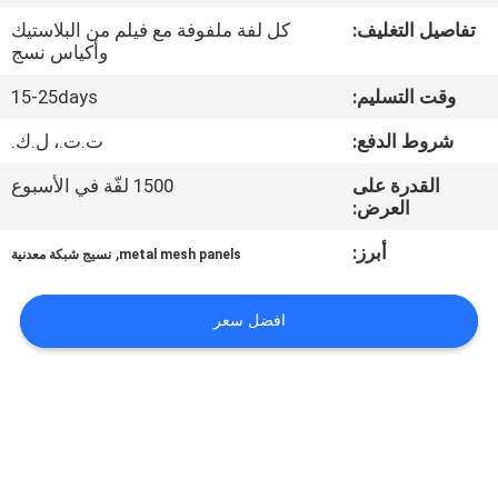
تفاصيل التغليف:
كل لفة ملفوفة مع فيلم من البلاستيك
مراقبة
وأكياس نسج
الجودة
وقت التسليم:
15-25days
شروط الدفع:
ت.ت.، ل.ك.
اتصل
القدرة على
1500 لفّة في الأسبوع
بنا
العرض:
أبرز:
,
metal mesh panels
نسيج شبكة معدنية
اطلب
اقتباس
افضل سعر
خريطة
الموقع
PRIVACY