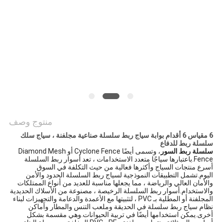
POLICY
منتوج وصف
6 مقياس 6 أقدام بوابة سياج ربط سلسلة صناعية مجلفنة ، سياج سلك
سلسلة ربط للدفاع
سلسلة ربط السور
، وتسمى أيضًا Cyclone Fence أو Diamond Mesh
Fence.باعتبارها سياجًا متعدد الاستخدامات ، تعد أسوار ربط السلسلة
أسرع منتجات السياج وأكثرها فعالية من حيث التكلفة في السوق
اليوم.تشمل التطبيقات النموذجية لسياج ربط السلسلة الحدود والأمن
والأمان العالي والرياضة ، مما يجعلها مناسبة للعديد من أنواع الممتلكات
والاستخدام.أسوار ربط السلسلة الرخيصة ، مصنوعة من الأسلاك الحديدية
المجلفنة أو المطلية بـ PVC ، لتثبيتها مع الأعمدة والدعامة والتجهيزات لبناء
نظام سياج ربط سلسلة في الحديقة وملعب التنس والمطار وأماكن
أخرى.يمكن استخدامها أيضًا في تربية الحيوانات.وهي مقسمة بشكل