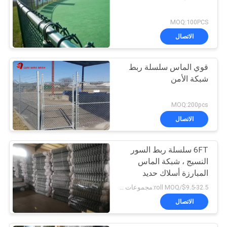
MOQ:100PCS
الاتصال
قوي الماس سلسلة ربط
شبكة الأمن
MOQ:200pcs
الاتصال
6FT سلسلة ربط السور
النسيج ، شبكة الماس
المبارزة أسلاك حديد
منخفض الكربون
$9.5-32.5/roll MOQ:مجموعات 50
الاتصال