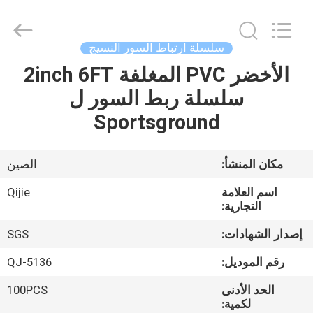
Qijie
Wire
Mesh
MFG
Co.,
سلسلة ارتباط السور النسيج
Ltd.
All
Rights
الأخضر PVC المغلفة 2inch 6FT
الصفحة
Reserved.
سلسلة ربط السور ل
الرئيسية
Sportsground
منتجات
مكان المنشأ:
الصين
معلومات
اسم العلامة
Qijie
عنا
التجارية:
إصدار الشهادات:
SGS
جولة
رقم الموديل:
QJ-5136
في
الحد الأدنى
100PCS
المعمل
لكمية: