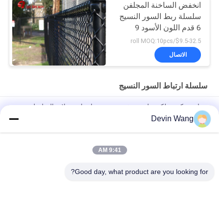
انخفض الساخنة المجلفن
سلسلة ربط السور النسيج
6 قدم اللون الأسود 9
المقياس
$9.5-32.5/roll MOQ:10pcs
الاتصال
سلسلة ارتباط السور النسيج
سياج شبكي سلكي ماسي بتقنية منسوجة لسياج وصلات السلسلة
للملاعب/الحدائق/المنتزهات/السياج السكني
Devin Wang
لفافة سياج شبكي ماسي مجلفن لملاعب التنس
9:41 AM
سد السلسلة المغطاة بالبي.في.سي.م المزودة بالبودر المخصصة
السلكية الشبكية للسياحة
Good day, what product are you looking for?
فئات شعبية
جميع