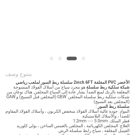
POLICY
منتوج وصف
الأخضر PVC المغلفة 2inch 6FT سلسلة ربط السور لملعب رياضي
شبكة سلكية ربط سلسلة
هو مجرد سياج من أسلاك الفولاذ المنسوجة
المغلفة بالزنك لمنع الصدأ. يشار عادة إلى السياج المجلفن. هناك نوعان من
شبكات سلكية ربط سلسلة المجلفن: GBW (المجلفن قبل النسيج) و GAW
(المجلفن بعد النسيج)
سلسلة ربط السور :
المواد: جودة عالية أسلاك الفولاذ منخفض الكربون ، وأسلاك الفولاذ المقاوم
للصدأ ، والأسلاك البلاستيكية.
قطر السلك: 1.2mm ---- 5.0mm
العلاج: المجلفن الكهربائية ، المجلفن بالغمس الساخن ، بولي كلوريد
الفينيل المغلفة ، سياج رابط سلسلة الرش.