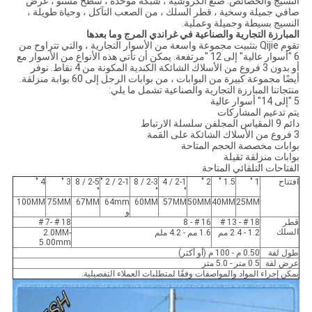
النسيج والخصائص: صنع الكروشيه ، شبكة موحدة ، سطح مستو ، عرض
صافي جميلة وسخية ، قطر السلك ، من الصعب التآكل ، وحياة طويلة ،
النسيج بسيطة وجميلة وعملية.
المبارزة التجارية والصناعية في غراندي المرج وما بعدها
تقوم Qijie بتثبيت مجموعة واسعة من الأسوار التجارية ، والتي تتراوح من
6 "أسوار عالية" إلى 12 "مرتفعة. يمكن أن تأتي هذه الأنواع من الأسوار مع
أو بدون 3 فروع من الأسلاك الشائكة الكندية المكونة من 4 نقاط. نوفر
أيضًا مجموعة كبيرة من البوابات ، من بوابات الرجل إلى 60 بوابة منزلقة.
منتجاتنا المبارزة التجارية والصناعية تشمل ما يلي:
5 "إلى 14" أسوار عالية
يتم تدعيم المشاركات
دائم 9 المقياس المجلفن سلسلة الارتباط
3 فروع من الأسلاك الشائكة على القمة
بوابات مخصصة الحجم المتاحة
بوابات منزلقة ثقيلة
الفتاحات التلقائي المتاحة
افتتاح
1 "
1.5 "
2 "
2-1 / 4
2-3 / 8
2-1 / 2 "
2-5 / 8
3 "
4 "
"
"
"
100MM
75MM
67MM
64mm
60MM
57MM
50MM
40MM
25MM
و
قطر
18 # - 13 #
16 # - 8
18 # -7 #
السلك
1.2 - 2.4 مم
1.6 مم - 4.2 ملم
2.0MM-
5.00mm
طول لفة
0.50 م - 100 م (أو أكثر)
عرض لفة
0.5 متر - 5.0 متر
يمكن إجراء المواد والمواصفات وفقًا لمتطلبات العملاء التفصيلية.