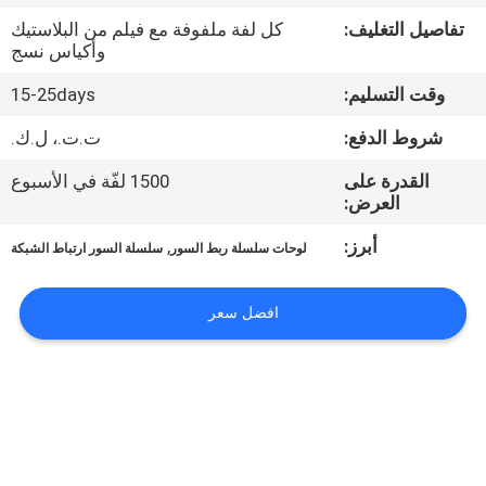
تفاصيل التغليف:
كل لفة ملفوفة مع فيلم من البلاستيك
مراقبة
وأكياس نسج
الجودة
وقت التسليم:
15-25days
شروط الدفع:
ت.ت.، ل.ك.
اتصل
القدرة على
1500 لفّة في الأسبوع
بنا
العرض:
أبرز:
,
لوحات سلسلة ربط السور
سلسلة السور ارتباط الشبكة
اطلب
اقتباس
افضل سعر
خريطة
الموقع
PRIVACY