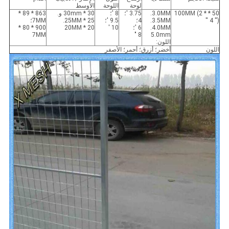
لوحة
اللوحة
الأوسط
50 * 100MM (2 *
3.0MM.
3.75 '؛
8 '؛
30 * 30mm و.
863 * 89 *
'' 4 '')
3.5MM.
4؛
9.5 '؛
25 * 25MM.
7MM؛
4.0MM.
6 '؛
10 '
20 * 20MM
900 * 80 *
7MM
8 "
5.0mm
اللون:
اللون
أخضر؛ أزرق؛ أحمر؛ الأصفر