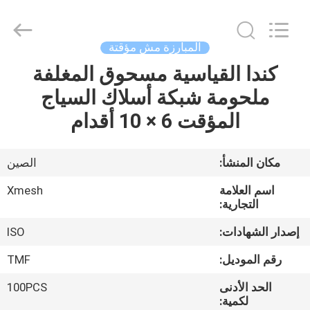
Qijie
Wire
Mesh
MFG
Co.,
المبارزة مش مؤقتة
Ltd.
All
Rights
كندا القياسية مسحوق المغلفة
الصفحة
Reserved.
ملحومة شبكة أسلاك السياج
الرئيسية
المؤقت 6 × 10 أقدام
منتجات
مكان المنشأ:
الصين
معلومات
اسم العلامة
Xmesh
عنا
التجارية:
إصدار الشهادات:
ISO
جولة
رقم الموديل:
TMF
في
الحد الأدنى
100PCS
المعمل
لكمية: