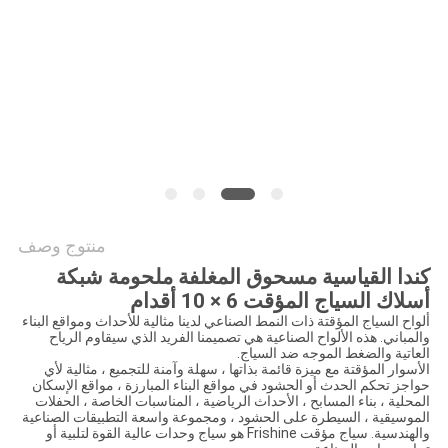
POLICY
منتوج وصف
كندا القياسية مسحوق المغلفة ملحومة شبكة
أسلاك السياج المؤقت 6 × 10 أقدام
ألواح السياج المؤقتة ذات النمط الصناعي لدينا مثالية للأحداث ومواقع البناء
والمباني. هذه الألواح الصناعية هي تصميمنا الفريد الذي سيقاوم الرياح
العاتية والضغط الموجه ضد السياج.
الأسوار المؤقتة مع ميزة قائمة بذاتها ، سهلة وآمنة للتجميع ، مثالية لأي
حواجز تحكم الحدث أو الحشود في مواقع البناء المبارزة ، مواقع الإسكان
المحلية ، بناء المسابح ، الأحداث الرياضية ، المناسبات الخاصة ، الحفلات
الموسيقية ، السيطرة على الحشود ، ومجموعة واسعة التطبيقات الصناعية
والهندسية. سياج مؤقت Frishine هو سياج وحدات عالية القوة لتلبية أو