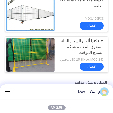
مغلفة
MOQ:100PCS
الاتصال
6ft كندا ألواح السياج البناء
مسحوق المغلفة شبكة
السياج المؤقت
USD 25-38/set MOQ:250 مجموعة
الاتصال
المبارزة مش مؤقتة
Devin Wang
سياج سلكي مؤقت
لوح سياج مؤقت للبناء الخارجي في كندا أصفر اللون بارتفاع 1.8 متر
2:58 AM