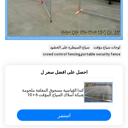
لوحات سياج مؤقت
سياج السيطرة على الحشود
crowd control fencing,portable security fence
احصل على افضل سعر ل
كندا القياسية مسحوق المغلفة ملحومة
شبكة أسلاك السياج المؤقت 6 × 10
أقدام
استمر