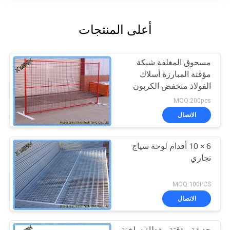
أعلى المنتجات
مسحوق المغلفة شبكة
مؤقتة المبارزة أسلاك
الفولاذ منخفض الكربون
8FT X 10FT لوحة شبكة
MOQ:200pcs
الاتصال
6 × 10 أقدام لوحة سياج
تجاري
MOQ:100PCS
الاتصال
حديقة مؤقتة مغطاة ساخنة