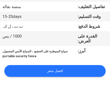
تفاصيل التغليف:
منصة نقالة
مراقبة
وقت التسليم:
15-25days
الجودة
شروط الدفع:
ت.ت.، ل.ك.
اتصل
القدرة على
1000 / يس
العرض:
بنا
أبرز:
,
سياج السيطرة على الحشود ، السياج الأمني ​​المحمول
portable security fence
اطلب
اقتباس
افضل سعر
خريطة
الموقع
PRIVACY