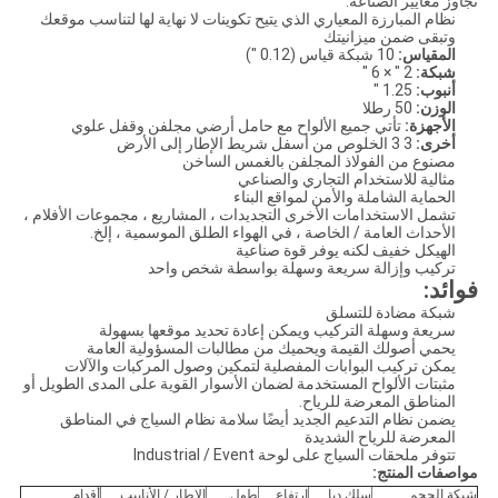
تجاوز معايير الصناعة.
نظام المبارزة المعياري الذي يتيح تكوينات لا نهاية لها لتناسب موقعك
وتبقى ضمن ميزانيتك
المقياس:
10 شبكة قياس (0.12 ″)
شبكة:
2 ″ × 6 ″
أنبوب:
1.25 ″
الوزن:
50 رطلا
الأجهزة:
تأتي جميع الألواح مع حامل أرضي مجلفن وقفل علوي
أخرى:
3 3 الخلوص من أسفل شريط الإطار إلى الأرض
مصنوع من الفولاذ المجلفن بالغمس الساخن
مثالية للاستخدام التجاري والصناعي
الحماية الشاملة والأمن لمواقع البناء
تشمل الاستخدامات الأخرى التجديدات ، المشاريع ، مجموعات الأفلام ،
الأحداث العامة / الخاصة ، في الهواء الطلق الموسمية ، إلخ.
الهيكل خفيف لكنه يوفر قوة صناعية
تركيب وإزالة سريعة وسهلة بواسطة شخص واحد
فوائد:
شبكة مضادة للتسلق
سريعة وسهلة التركيب ويمكن إعادة تحديد موقعها بسهولة
يحمي أصولك القيمة ويحميك من مطالبات المسؤولية العامة
يمكن تركيب البوابات المفصلية لتمكين وصول المركبات والآلات
مثبتات الألواح المستخدمة لضمان الأسوار القوية على المدى الطويل أو
المناطق المعرضة للرياح.
يضمن نظام التدعيم الجديد أيضًا سلامة نظام السياج في المناطق
المعرضة للرياح الشديدة
تتوفر ملحقات السياج على لوحة Industrial / Event
مواصفات المنتج:
شبكة الحجم
سلك ديا
ارتفاع
طول
الإطار / الأنابيب
أقدام