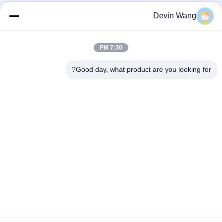
شفرة الدموع BTO-30 سلك الحلاقة كونسيرتينا سلك الحلاقة
Devin Wang
أسلاك شائكة من الفولاذ المقاوم للصدأ من PVC
7:30 PM
PVC المغلفة الأمن شبكة أسلاك شائكة سياج كونسرتينا الأسلاك
الشائكة
Good day, what product are you looking for?
فئات شعبية
جميع
شبكة معدنية مثقبة
توسيع شبكة معدنية
شبكة سلكية آلة
معدن سلك شبكة
شبكة الأسلاك 
المبارزة مش مؤقتة
الملحومة
سلسلة ارتباط السور 
أسلاك سلكية لوحات
النسيج