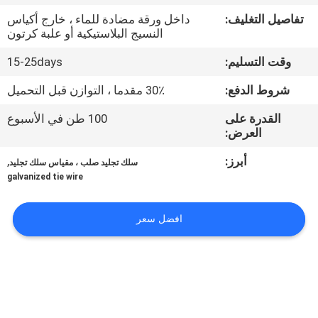
تفاصيل التغليف:
داخل ورقة مضادة للماء ، خارج أكياس
مراقبة
النسيج البلاستيكية أو علبة كرتون
الجودة
وقت التسليم:
15-25days
شروط الدفع:
30٪ مقدما ، التوازن قبل التحميل
اتصل
القدرة على
100 طن في الأسبوع
بنا
العرض:
أبرز:
,
سلك تجليد صلب ، مقياس سلك تجليد
اطلب
galvanized tie wire
اقتباس
افضل سعر
خريطة
الموقع
PRIVACY