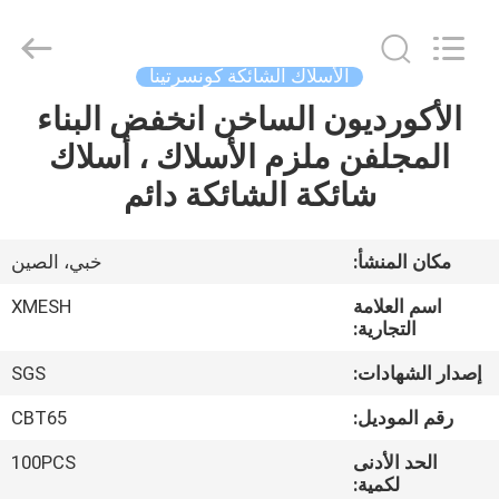
Qijie
Wire
Mesh
MFG
Co.,
الأسلاك الشائكة كونسرتينا
Ltd.
All
Rights
الأكورديون الساخن انخفض البناء
الصفحة
Reserved.
المجلفن ملزم الأسلاك ، أسلاك
الرئيسية
شائكة الشائكة دائم
منتجات
مكان المنشأ:
خبي، الصين
معلومات
اسم العلامة
XMESH
عنا
التجارية:
إصدار الشهادات:
SGS
جولة
رقم الموديل:
CBT65
في
الحد الأدنى
100PCS
المعمل
لكمية: