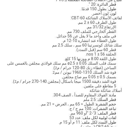
قطر الدائرة:
20 ".
طول:
بطول 150 قدمًا.
لون:
لون أخضر.
لفائف الأسلاك الشائكة CBT-60:
طول الطرف 60 ± 2 مم.
الإرتفاع 31/32 مم.
القطر الخارجي للملف 730 مم.
في ملف واحد ما لا يقل عن 56 جدائل.
طول الغطاء عند انتشاره 10-12 م.
سلك شائك كونسرتينا 60 سم ، سلك 2.5 مم
قطر 60 سم (قبل التمدد).
الحلقة 56 ± 1 nos.
طول اللفة 8.00 م ووزنها 15 كلغ.
سمك قلب السلك ø2.5 ± 0.05 مم سلك فولاذي مجلفن بالغمس على
الساخن (غطاء زنك 80-120 جرام / م
).
2
قوة شد السلك 1310-1960 نيوتن / مم
.
2
بسمك 0.5 ± 0.05 مم صاج مجلفن.
قوة الشد دقيقة.1500 ميجا باسكال (مجلفن 140-270 جرام / م
).
2
5 مقاطع على ملفين.
أسلاك شائكة شائكة
مادة:
الفولاذ المقاوم للصدأ ، الصف 304.
قطر السلك:
2.5 ملم
حجم الشفرة:
الطول = 65 مم ، العرض = 21 مم.
تباعد الشفرات:
100 مم ج / ج.
قطر الملف:
3'-2 "أو 960 مم.
لفات لولبية لكل ملف:
عدد 53
طول التمدد لكل ملف:
11 م أو 15 م.
نوع:
CBT-65 (مجلفن).