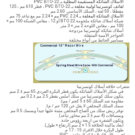
الأسلاك الشائكة المستقيمة المطلية بـ PVC:
BTO-22.
لفائف كونسرتينا لولبية مغلفة بـ PVC:
BTO-22 ، قطر 610 مم ، 125
مقطعًا ، 50 لفة ، السلك الأساسي: 2.60 مم.
الأسلاك الشائكة المغلفة بـ PVC:
2.24 مم × 2.24 مم مع تباعد 75 مم.
شبكة أسلاك شائكة ملحومة BTO 22 أو 12 ، مقاس الشبكة 100 مم ×
100 مم ، مقاس اللوحة 2 متر × 3 متر.
أسلاك شائكة كونسرتينا مزدوجة.
الحواجز الأمنية المتنقلة.
مسامير الحائط من أنواع مختلفة.
شفرات حلاقة أسلاك كونسرتينا
في شكل الأسلاك الشائكة يكون قطر البكرة الفردي 65 سم ± 2 سم.
يتكون سلك كونسرتينا من سلك أملس بقطر 2.5 مم ± 0.2 مم.
مقاومة شد السلك 60 ± 5 كجم / مم
.
2
سمك السلك المجلفن لا يقل عن 120 جم / م
.
2
توفر ريش سلك من الصاج المجلفن مثبتة عليها جيداً وبسمك 0.5 مم
وبمسافات (4 سم ± 2 مم محاور تباعد).
وتكون الشفرة من اربعة رؤوس حادة.
أبعاد ماكينة الحلاقة 1.5 × 2 سم (ارتفاع × طول).
طول البكرة خلال الافراد 15 - 17 م.
سياج من الأسلاك الشائكة المغلفة بـ PVC