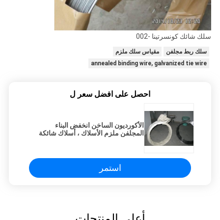
سلك شائك كونسرتينا -002
سلك ربط مجلفن
مقياس سلك ملزم
annealed binding wire, galvanized tie wire
احصل على افضل سعر ل
الأكورديون الساخن انخفض البناء
المجلفن ملزم الأسلاك ، أسلاك شائكة
الشائكة دائم
استمر
أعلى المنتجات