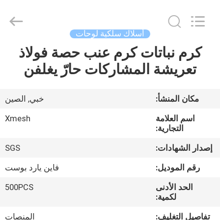
Qijie
Wire
Mesh
MFG
Co.,
أسلاك سلكية لوحات
Ltd.
All
Rights
كرم نباتات كرم عنب حصة فولاذ
الصفحة
Reserved.
تعريشة المشاركات حارّ يغلفن
الرئيسية
منتجات
مكان المنشأ:
خبي, الصين
اسم العلامة
Xmesh
معلومات
التجارية:
عنا
إصدار الشهادات:
SGS
رقم الموديل:
فاين يارد بوست
جولة
الحد الأدنى
500PCS
في
لكمية:
المعمل
تفاصيل التغليف:
المنصات