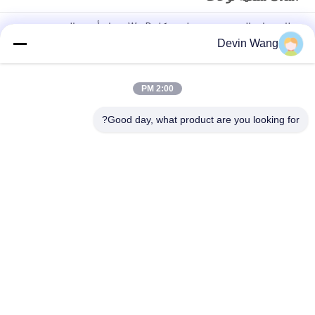
نظام سياج باليسيد معدني على شكل D و W، سياج أمني باليسيد
Devin Wang
ملحقات سياج الحاجز لمحطة برج الاتصالات مع غلاف حار DIP
أسطوانات من الفولاذ المربع ضد التسلق 358 السياج شبكة الأسلاك
2:00 PM
الأمن مكافحة التسلق السياج الفولاذ الأمن العالي الأسوار شبكة الأسلاك
السياج
Good day, what product are you looking for?
فئات شعبية
جميع
شبكة معدنية مثقبة
توسيع شبكة معدنية
شبكة سلكية آلة
معدن سلك شبكة
شبكة الأسلاك 
المبارزة مش مؤقتة
الملحومة
سلسلة ارتباط السور 