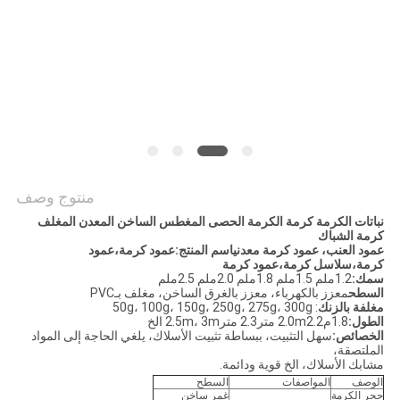
POLICY
منتوج وصف
نباتات الكرمة كرمة الكرمة الحصى المغطس الساخن المعدن المغلف
كرمة الشباك
عمود العنب، عمود كرمة معدنياسم المنتج:عمود كرمة،عمود
كرمة،سلاسل كرمة،عمود كرمة
سمك:
1.2ملم 1.5ملم 1.8ملم 2.0ملم 2.5ملم
السطح
معزز بالكهرباء، معزز بالغرق الساخن، مغلف بـPVC
مغلفة بالزنك
: 50g، 100g، 150g، 250g، 275g، 300g
الطول:
1.8م2.0m2.2 متر2.3 متر2.5m، 3m الخ
الخصائص:
سهل التثبيت، ببساطة تثبيت الأسلاك، يلغي الحاجة إلى المواد
الملتصقة،
مشابك الأسلاك، الخ قوية ودائمة.
الوصف
المواصفات
السطح
حجر الكرمة
غمر ساخن