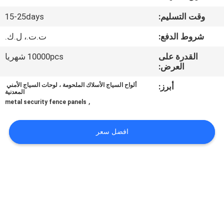
وقت التسليم:
15-25days
مراقبة
شروط الدفع:
ت.ت.، ل.ك.
الجودة
القدرة على
10000pcs شهريا
العرض:
اتصل
أبرز:
ألواح السياج الأسلاك الملحومة ، لوحات السياج الأمني ​​
بنا
المعدنية
,
metal security fence panels
اطلب
افضل سعر
اقتباس
خريطة
الموقع
PRIVACY