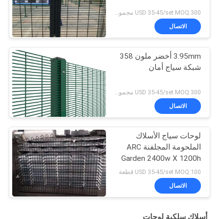
USD 35-45/set MOQ:300 مجموعة
الاتصال
3.95mm أخضر ملون 358
شبكة سياج أمان
USD 35-45/set MOQ:300 مجموعة
الاتصال
لوحات سياج الأسلاك
الملحومة المجلفنة ARC
Garden 2400w X 1200h
USD 35-45/set MOQ:100 قطعة
الاتصال
أسلاك سلكية لوحات