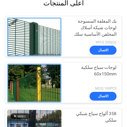
أعلى المنتجات
بك المغلفة المنسوجة
لوحات شبكة أسلاك
المجلفن الأساسية سلك
قوي للسجن
MOQ:200pcs
الاتصال
لوحات سياج سلكية
60x150mm
MOQ:100PCS
الاتصال
358 ألواح سياج شبكي
سلكي