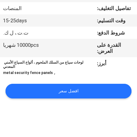
تفاصيل التغليف:
المنصات
مراقبة
وقت التسليم:
15-25days
الجودة
شروط الدفع:
ت.ت.، ل.ك.
اتصل
القدرة على
10000pcs شهريا
العرض:
بنا
أبرز:
لوحات سياج من السلك الملحوم ، ألواح السياج الأمني ​​
المعدني
,
اطلب
metal security fence panels
اقتباس
افضل سعر
خريطة
الموقع
PRIVACY