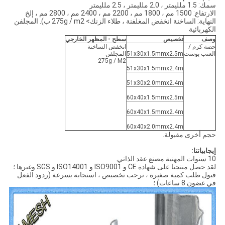
سمك: 1.5 ملليمتر ، 2.0 ملليمتر ، 2.5 ملليمتر
الارتفاع: 1500 مم ، 1800 مم ، 2200 مم ، 2400 مم ، 2800 مم ، إلخ
النهاية: الساخنة انخفض المغلفنة ، طلاء الزنك> 275g / m2 ب). المجلفن
الكهربائية
وصف
تخصيص
سطح - المظهر الخارجي
حصة كرم /
انخفض الساخنة
العنب بوست
51x30x1.5mmx2.5m
المجلفن
275g / M2
51x30x1.5mmx2.4m
51x30x2.0mmx2.4m
60x40x1.5mmx2.5m
60x40x1.5mmx2.4m
60x40x2.0mmx2.4m
حجم أخرى مقبولة.
إيجابياتنا:
10 سنوات المهنية مصنع عقد الذاتي.
لقد حصل منتجنا على شهادة CE و ISO9001 و ISO14001 و SGS وغيرها ؛
قبول طلب كمية صغيرة ، نرحب تخصيص ، استجابة بسرعة (ردود الفعل
في غضون 8 ساعات) ؛