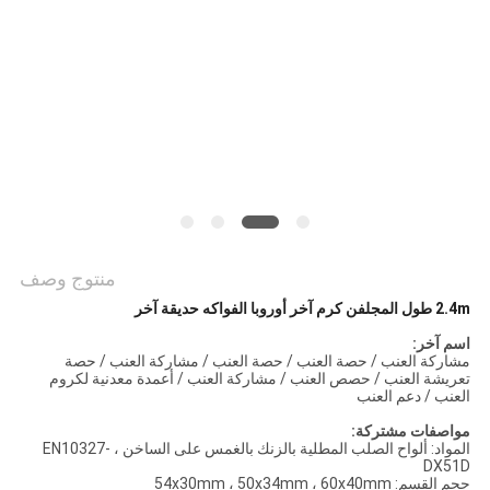
POLICY
منتوج وصف
2.4m طول المجلفن كرم آخر أوروبا الفواكه حديقة آخر
اسم آخر:
مشاركة العنب / حصة العنب / حصة العنب / مشاركة العنب / حصة
تعريشة العنب / حصص العنب / مشاركة العنب / أعمدة معدنية لكروم
العنب / دعم العنب
مواصفات مشتركة:
المواد: ألواح الصلب المطلية بالزنك بالغمس على الساخن ، EN10327-
DX51D
حجم القسم: 54x30mm ، 50x34mm ، 60x40mm