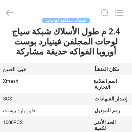
Qijie
Wire
Mesh
MFG
Co.,
أسلاك سلكية لوحات
Ltd.
All
Rights
2.4 م طول الأسلاك شبكة سياج
الصفحة
Reserved.
لوحات المجلفن فينيارد بوست
الرئيسية
أوروبا الفواكه حديقة مشاركة
منتجات
مكان المنشأ:
خبي, الصين
معلومات
اسم العلامة
Xmesh
عنا
التجارية:
إصدار الشهادات:
SGS
جولة
رقم الموديل:
فاين يارد بوست
في
الحد الأدنى
1000PCS
المعمل
لكمية: