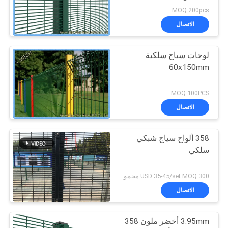
قوي للسجن
MOQ:200pcs
الاتصال
لوحات سياج سلكية
60x150mm
MOQ:100PCS
الاتصال
358 ألواح سياج شبكي
سلكي
USD 35-45/set MOQ:300 مجموعة
الاتصال
3.95mm أخضر ملون 358