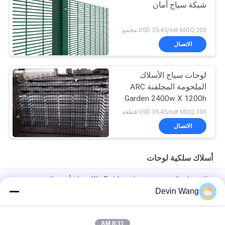
شبكة سياج أمان
USD 35-45/set MOQ:300 مجموعة
الاتصال
لوحات سياج الأسلاك
الملحومة المجلفنة ARC
Garden 2400w X 1200h
USD 35-45/set MOQ:100 قطعة
الاتصال
أسلاك سلكية لوحات
نظام سياج باليسيد معدني على شكل D و W، سياج أمني باليسيد
Devin Wang
ملحقات سياج الحاجز لمحطة برج الاتصالات مع غلاف حار DIP
أسطوانات من الفولاذ المربع ضد التسلق 358 السياج شبكة الأسلاك
8:11 AM