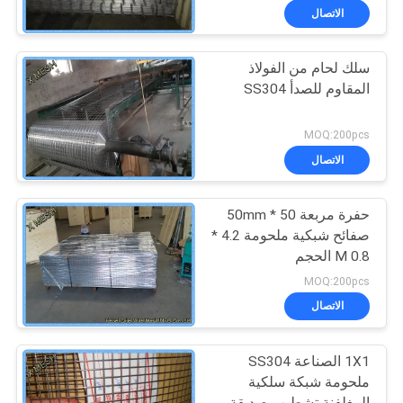
الاتصال
سلك لحام من الفولاذ
المقاوم للصدأ SS304
MOQ:200pcs
الاتصال
حفرة مربعة 50 * 50mm
صفائح شبكية ملحومة 4.2 *
0.8 M الحجم
MOQ:200pcs
الاتصال
1X1 الصناعة SS304
ملحومة شبكة سلكية
المغلفنة تشطيب صديقة