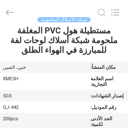
Qijie
Wire
Mesh
MFG
Co.,
شبكة الأسلاك الملحومة
Ltd.
All
Rights
مستطيلة هول PVC المغلفة
الصفحة
Reserved.
ملحومة شبكة أسلاك لوحات لفة
الرئيسية
للمبارزة في الهواء الطلق
منتجات
مكان المنشأ:
خبي، الصين
معلومات
اسم العلامة
XMESH
عنا
التجارية:
إصدار الشهادات:
SGS
جولة
رقم الموديل:
QJ-442
في
الحد الأدنى
200pcs
المعمل
لكمية: