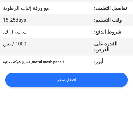
تفاصيل التغليف:
مع ورقة إثبات الرطوبة
مراقبة
وقت التسليم:
15-25days
الجودة
شروط الدفع:
ت.ت.، ل.ك.
اتصل
القدرة على
1000 / يس
العرض:
بنا
أبرز:
,
metal mesh panels
نسيج شبكة معدنية
اطلب
افضل سعر
اقتباس
خريطة
الموقع
PRIVACY