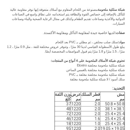
شبكة سلكية ملحومة
مصنوعة من اللحام المقاوم مع أسلاك متفوقة.إنها توفر مقاومة عالية
للتآكل بالإضافة إلى خصائص القوة والنظافة.يتم استخدامه على نطاق واسع في الصناعات
الدوائية والأغذية وصناعات تقديم الطعام وكذلك في مجال الرعاية الصحية والبناء وصناعات
السيارات.
صفات:
لديها خاصية جيدة لمقاومة التآكل ومقاومة الأكسدة.
مواد:
سلك صلب مجلفن ، ثم مطلي بـ PVC بعد اللحام
يبلغ طول الأسطوانة القياسي لدينا 30 مترًا ، وتتوفر عروض مختلفة للفة ، مثل 0.9 مترًا ، 1.2
مترًا ، 1.5 مترًا و 1.8 مترًا.يتم قبول المواصفات المخصصة أيضًا.
تحتوي شبكة الأسلاك الملحومة على 4 أنواع من المنتجات:
شبكة سلكية ملحومة مجلفنة Elcetro
شبكة سلكية ملحومة مجلفنة بالغمس الساخن
شبكة سلكية ملحومة مجلفنة مغلفة بـ PVC
سلك أسود / لا شبكة سلكية ملحومة مغلفة
التحديد:
مش
قطر السلك
عرض
وزن اللفة
مم
مم
مم
كلغ
37
1220
2.0
50.8 × 50.8
48
1220
2.0
38.1 × 38.1
72
1220
2.0
25.4 × 25.4
46
1220
1.6
25.4 × 25.4
18
1220
1.0
25.4 × 25.4
95
1220
2.0
19.05 × 19.05