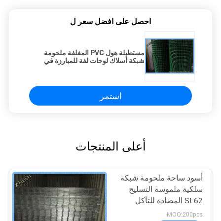
احصل على افضل سعر ل
مستطيلة هول PVC المغلفة ملحومة
شبكة أسلاك لوحات لفة للمبارزة في
الهواء الطلق
استمر
أعلى المنتجات
أسود ساحة ملحومة شبكة
سلكية ملموسة التسليح
SL62 المضادة للتآكل
MOQ:200pcs