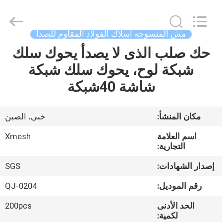
Qijie
Wire
Mesh
MFG
Co.,
مش المنسوجة أسلاك الفولاذ المقاوم للصدأ
Ltd.
All
Rights
حك صلب الذى لا يصدأ يحوك سلك
الصفحة
Reserved.
شبكة لوح، يحوك سلك شبكة
الرئيسية
شاشة 40شبكة
منتجات
مكان المنشأ:
خبي، الصين
معلومات
اسم العلامة
Xmesh
عنا
التجارية:
إصدار الشهادات:
SGS
جولة
رقم الموديل:
QJ-0204
في
الحد الأدنى
200pcs
المعمل
لكمية: