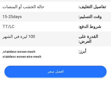
تفاصيل التغليف:
حالة الخشب أو المنصات
مراقبة
وقت التسليم:
15-25days
الجودة
شروط الدفع:
TT/LC
اتصل
القدرة على
100 ليرة في الشهر
العرض:
بنا
أبرز:
,
stainless woven mesh
stainless woven wire mesh
اطلب
اقتباس
افضل سعر
خريطة
الموقع
PRIVACY