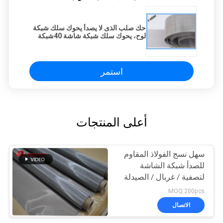
حك صلب الذى لا يصدأ يحوك سلك شبكة
لوح، يحوك سلك شبكة شاشة 40شبكة
استمر
أعلى المنتجات
سهل نسج الفولاذ المقاوم
للصدأ شبكة الشاشة
لتصفية / غربال / الصيدلة
MOQ:200pcs
الاتصال