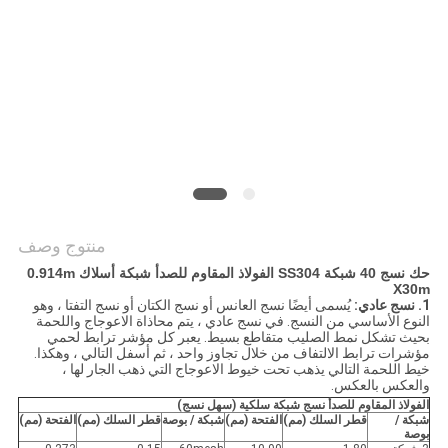
POLICY
منتوج وصف
حك نسج 40 شبكة SS304 الفولاذ المقاوم للصدأ شبكة أسلاك 0.914m
X30m
1. نسج عادي:
يُسمى أيضًا نسج العانس أو نسج الكتان أو نسج التفتا ، وهو
النوع الأساسي من النسج. في نسج عادي ، يتم محاذاة الاعوجاج واللحمة
بحيث تشكل نمط الصليب متقاطع بسيط. يعبر كل مؤشر ترابط لحمي
مؤشرات ترابط الالتفاف من خلال تجاوز واحد ، ثم أسفل التالي ، وهكذا.
خيط اللحمة التالي يذهب تحت خيوط الاعوجاج التي ذهب الجار لها ،
والعكس بالعكس.
الفولاذ المقاوم للصدأ نسج شبكة سلكية (سهل نسج)
شبكة /
قطر السلك (مم)
الفتحة (مم)
شبكة / بوصة
قطر السلك (مم)
الفتحة (مم)
بوصة