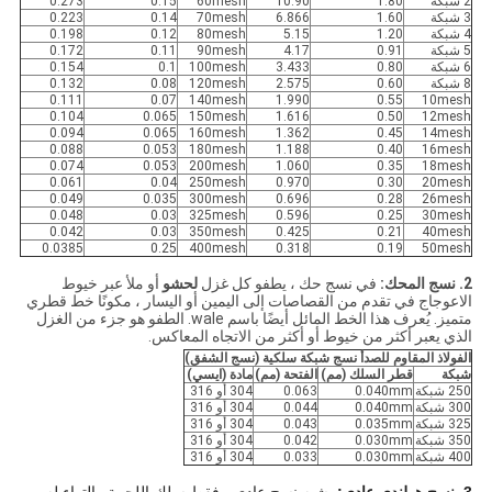
2 شبكة
1.80
10.90
60mesh
0.15
0.273
3 شبكة
1.60
6.866
70mesh
0.14
0.223
4 شبكة
1.20
5.15
80mesh
0.12
0.198
5 شبكة
0.91
4.17
90mesh
0.11
0.172
6 شبكة
0.80
3.433
100mesh
0.1
0.154
8 شبكة
0.60
2.575
120mesh
0.08
0.132
0.111
0.07
140mesh
1.990
0.55
10mesh
0.104
0.065
150mesh
1.616
0.50
12mesh
0.094
0.065
160mesh
1.362
0.45
14mesh
0.088
0.053
180mesh
1.188
0.40
16mesh
0.074
0.053
200mesh
1.060
0.35
18mesh
0.061
0.04
250mesh
0.970
0.30
20mesh
0.049
0.035
300mesh
0.696
0.28
26mesh
0.048
0.03
325mesh
0.596
0.25
30mesh
0.042
0.03
350mesh
0.425
0.21
40mesh
0.0385
0.25
400mesh
0.318
0.19
50mesh
2. نسج المحك:
في نسج حك ، يطفو كل غزل
لحشو
أو ملأ عبر خيوط
الاعوجاج في تقدم من القصاصات إلى اليمين أو اليسار ، مكونًا خط قطري
متميز. يُعرف هذا الخط المائل أيضًا باسم wale. الطفو هو جزء من الغزل
الذي يعبر أكثر من خيوط أو أكثر من الاتجاه المعاكس.
الفولاذ المقاوم للصدأ نسج شبكة سلكية (نسج الشفق)
شبكة
قطر السلك (مم)
الفتحة (مم)
مادة (ايسي)
250 شبكة
0.040mm
0.063
304 أو 316
300 شبكة
0.040mm
0.044
304 أو 316
325 شبكة
0.035mm
0.043
304 أو 316
350 شبكة
0.030mm
0.042
304 أو 316
400 شبكة
0.030mm
0.033
304 أو 316