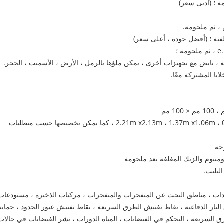
لفنة ؛ (أفضل جودة ، أعلى سعر)
 ؛
 ، نابض مع تجهيزات أخرى ، يمكن ملؤها بالرمل ، الأرض ، الأسمنت ، الحجر.
ا المشتركة معًا.
حجم لوحة الحاجز العسكري: 2.21m x2.13m ، 1.37m x1.06m ، 0.61m x0.61m ، كما يمكن تخصيصها حسب متطلبات
وجة
لومنيوم والزنك المغلفة بعد ملحومة
البليت.
معدات ، مناطق البحث عن المتفجرات والمتفجرات ، مركبات الذخيرة ، مستودعات
ق النار الدفاعية ، نقاط تفتيش الطرق السريعة ، نقاط تفتيش عبور الحدود ، حماية
رق السريعة ، التحكم في الفيضانات ، المياه الدورات ، نشر الفيضانات في حالات