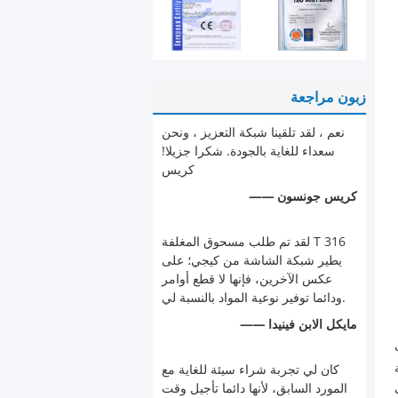
زبون مراجعة
نعم ، لقد تلقينا شبكة التعزيز ، ونحن
سعداء للغاية بالجودة. شكرا جزيلا!
كريس
—— كريس جونسون
لقد تم طلب مسحوق المغلفة T 316
يطير شبكة الشاشة من كيجي؛ على
عكس الآخرين، فإنها لا قطع أوامر
ودائما توفير نوعية المواد بالنسبة لي.
—— مايكل الابن فينيدا
كان لي تجربة شراء سيئة للغاية مع
المورد السابق، لأنها دائما تأجيل وقت