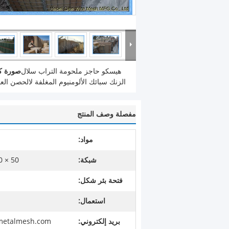
هيسكو حاجز ملحومة التراب سلال
صورة كب
الزنك سبائك الألومنيوم المغلفة لالحصن ا
مفصلة وصف المنتج
مواد:
شبكة:
50 × 100 مم ، 75 × 75 مم
فتحة بئر شكل:
استعمال:
بريد إلكتروني:
lmetalmesh.com