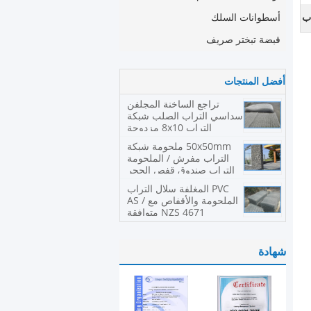
ب
أسطوانات السلك
قبضة تبختر صريف
أفضل المنتجات
تراجع الساخنة المجلفن
سداسي التراب الصلب شبكة
التراب 8x10 مزدوجة
الملتوية
50x50mm ملحومة شبكة
التراب مفرش / الملحومة
التراب صندوق قفص الحجر
PVC المغلفة سلال التراب
الملحومة والأقفاص مع AS /
NZS 4671 متوافقة
شهادة