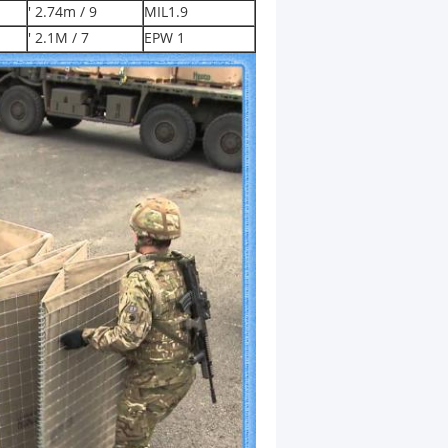
2.74m / 9 '
MIL1.9
2.1M / 7 '
EPW 1