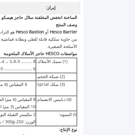
إبراز:
الساخنة انخفض المغلفنة سلال حاجز هيسكو 
وصف المنتج
Hesco Barrier
أو
Hesco Bastion
هو التراب
من حاوية سلكية قابلة للطي وبطانة قماشية ش
الأسلحة الصغيرة.
مواصفات HESCO حاجز الأسلاك الملحومة
(1) سمك الأسلاك:
MIL 1،2،3،4 ،، 5،8،9 ......... 8 المقياس (4MM
MIL 7،10 ....................... 6 المقياس (5mm) أس
(2) شبكة الحجم:
(3) سلك sprial:
8 ا
(4) دبابيس الانضمام:
8 المقياس (4 مم) الصلب المجلفن الأسلاك ،
10 المقياس (3 مم) الصلب المجلفن الأسلاك.
5) المموه:
2 ملليمتر الثقيلة البولي بروبلين القماش غير المنسوجة.
الوزن: 250-300g / متر مربع. اللون: البيج ، الأخضر
نوع الإنتاج: