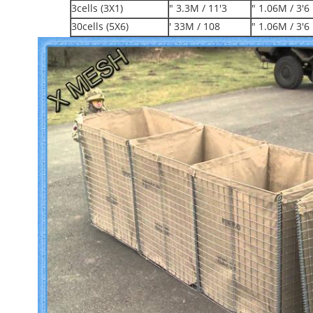
3cells (3X1)
3.3M / 11'3 "
1.06M / 3'6 "
30cells (5X6)
33M / 108 '
1.06M / 3'6 "