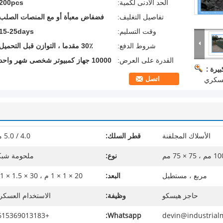
الحد الأدنى لكمية:
200pcs
تفاصيل التغليف:
فضفاض معبأة أو مع المنصات الصلب
وقت التسليم:
15-25days
شروط الدفع:
30٪ مقدما ، التوازن قبل التحميل
القدرة على العرض:
10000 جهاز كمبيوتر شخصى شهر واحد
يرة :
اتصل
لعسكري
الأسلاك المجلفنة
قطر السلك:
4.0 / 5.0 مم
نوع:
ملحومة شبك
مربع ، مستطيل
البعد:
20 × 1 × 1 م ، 30 × 1.5 × 1 م
حاجز هيسكو
وظيفة:
الاستخدام العسكر
+8615369013183
Whatsapp:
devin@industria