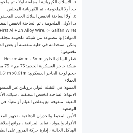
a. الأسلاك الكهربائية المجلفنة أولا ، ثم ملحومة ؛ (أدنى سعر)
ب. أولا الملحومة ، ثم الكهربائية المجلفن.
c. أولا الساخنة انخفض اسلاك الحديد المجلفن ، ثم ملحومة.
د. الأولى الملحومة ، ثم الساخنة انخفض المغ
e.First Al + Zn Alloy Wire. (= Galfan Wire) ، ثم ملحومة
المواد: إنها مصنوعة من شبكة ملحومة مجلفنة
يمكن استخدامه في خلية منفصلة أو بعض الخلاي
تخصيص:
قطر السلك الحاجز Hesco: 4mm - 5mm
شبكة حاجز العسكرية الحجم: 75 مم × 75 مم ، 100 مم × 100 مم
العملاء
المموه: في الثقيلة البولي بروبلين غير المنس
الانتهاء: الساخنة انخفض المغلفنة ، سبائك الأ
التعبئة: ملفوفة مع يتقلص الفيلم أو معبأة في 
الوضعية
الأمن المحيط والجدران الدفاعية ، تجهيز ال
الأفراد والمواد ، نقاط المراقبة ، مواقع إطلا
الهياكل الحالية ، إدارة حركة المرور على الط