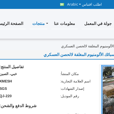
اطلب اقتباس
Arabic
جولة في المعمل
معلومات عنا
منتجات
الصفحة الرئيس
لألومنيوم المغلفة لالحصن العسكري
بائك الألومنيوم المغلفة لالحصن العسكري
تفاصيل المنتج:
مكان المنشأ:
خبي، الصين
اسم العلامة التجارية:
XMESH
إصدار الشهادات:
SGS
رقم الموديل:
QJ-220
شروط الدفع والشحن: