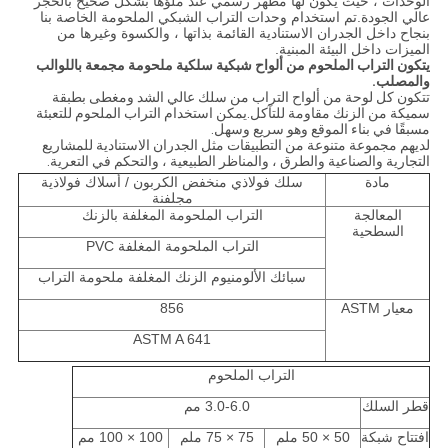
الوحدات ، حيث يكون لها مظهر رسمي عند ملؤها بشكل صحيح بالحجر
عالي الجودة.تم استخدام وحدات التراب الشبكي الملحومة الخاصة بنا
بنجاح داخل الجدران الاستنادية القائمة بذاتها ، والكسوة وغيرها من
الميزات داخل البيئة المبنية.
يتكون التراب الملحوم من ألواح شبكية سلكية ملحومة مجمعة باللوالب
والمصلب.
تتكون كل لوحة من ألواح التراب من سلك عالي الشد ومغطى بطبقة
سميكة من الزنك مقاومة للتآكل.يمكن استخدام التراب الملحوم للتعبئة
مسبقًا في بناء الموقع وهو سريع وسهل.
لديهم مجموعة متنوعة من التطبيقات مثل الجدران الاستنادية للمشاريع
التجارية والصناعية والطرق ، والمناظر الطبيعية ، والتحكم في التعرية.
مادة
سلك فولاذي منخفض الكربون / أسلاك فولاذية
مجلفنة
المعالجة
التراب الملحومة المغلفة بالزنك
السطحية
التراب الملحومة المغلفة PVC
سبائك الألومنيوم الزنك المغلفة ملحومة التراب
معيار ASTM
856
ASTM A 641
التراب الملحوم
قطر السلك
3.0-6.0 مم
افتتاح شبكة
50 × 50 ملم
75 × 75 ملم
100 × 100 مم