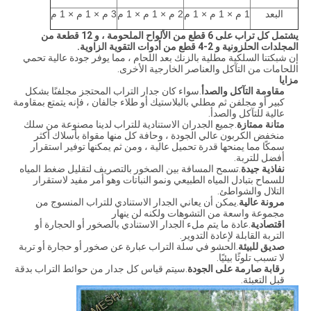
البعد
1 م × 1 م × 1 م
2 م × 1 م × 1 م
3 م × 1 م × 1 م
يشتمل كل تراب على 6 قطع من الألواح الملحومة ، و 12 قطعة من
المجلدات الحلزونية و 2-4 قطع من أدوات التقوية الزاوية.
إن شبكتنا السلكية مطلية بالزنك بعد اللحام ، مما يوفر جودة عالية تحمي
اللحامات من التآكل والعناصر الخارجية الأخرى.
مزايا
مقاومة التآكل والصدأ
.سواء كان جدار التراب المحتجز مجلفنًا بشكل
كبير أو مجلفن ثم مطلي بالبلاستيك أو طلاء جالفان ، فإنه يتمتع بمقاومة
عالية للتآكل والصدأ.
متانة ممتازة
.جميع الجدران الاستنادية للتراب لدينا مصنوعة من سلك
منخفض الكربون عالي الجودة ، وحافة كل منها مقواة بأسلاك أكثر
سمكًا مما يمنحها قدرة تحميل عالية ، ومن ثم يمكنها توفير استقرار
أفضل للتربة.
نفاذية جيدة
.تسمح المسافة بين الصخور بالتصريف لتقليل ضغط المياه
للسماح بتبادل المياه الطبيعي ونمو النباتات وهو أمر مفيد لاستقرار
التلال والشواطئ.
مرونة عالية
.يمكن أن يعاني الجدار الاستنادي للتراب المنسوج من
مجموعة واسعة من التشوهات ولكنه لن ينهار
اقتصادية
.عادة ما يتم ملء الجدار الاستنادي بالصخور أو الحجارة أو
التربة القابلة لإعادة التدوير.
صديق للبيئة
.الحشو في سلة التراب عبارة عن صخور أو حجارة أو تربة
لا تسبب تلوثًا بيئيًا.
رقابة صارمة على الجودة
.سيتم قياس كل جدار من حوائط التراب بدقة
قبل التعبئة.