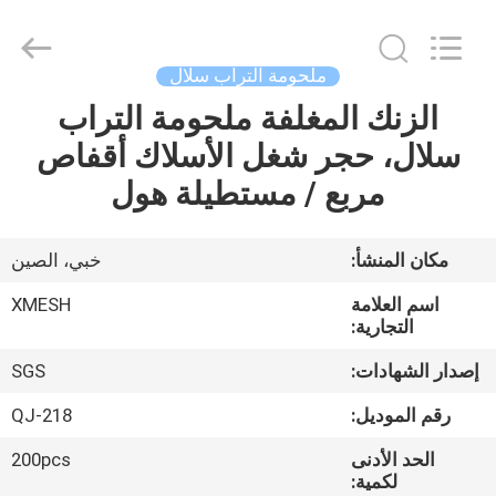
Qijie
Wire
Mesh
MFG
Co.,
ملحومة التراب سلال
Ltd.
All
Rights
الزنك المغلفة ملحومة التراب
الصفحة
Reserved.
سلال، حجر شغل الأسلاك أقفاص
الرئيسية
مربع / مستطيلة هول
منتجات
مكان المنشأ:
خبي، الصين
معلومات
اسم العلامة
XMESH
عنا
التجارية:
إصدار الشهادات:
SGS
جولة
رقم الموديل:
QJ-218
في
الحد الأدنى
200pcs
المعمل
لكمية: