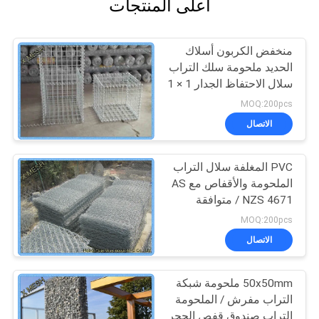
أعلى المنتجات
منخفض الكربون أسلاك
الحديد ملحومة سلك التراب
سلال الاحتفاظ الجدار 1 × 1
× 1 متر
MOQ:200pcs
الاتصال
PVC المغلفة سلال التراب
الملحومة والأقفاص مع AS
/ NZS 4671 متوافقة
MOQ:200pcs
الاتصال
50x50mm ملحومة شبكة
التراب مفرش / الملحومة
التراب صندوق قفص الحجر