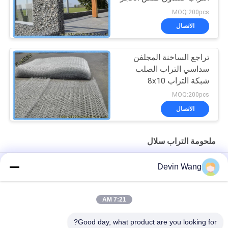
MOQ:200pcs
الاتصال
تراجع الساخنة المجلفن
سداسي التراب الصلب
شبكة التراب 8x10
مزدوجة الملتوية
MOQ:200pcs
الاتصال
ملحومة التراب سلال
2.5mm مقاومة للأشعة فوق البنفسجية البوليستر الشبكة الستة
Devin Wang
الأطراف لمكافحة التآكل وحماية المنحدر
شبكة جابيون للحماية من الانزلاق مطلية بالزنك بالغمس الساخن
7:21 AM
سلك مجلفن منخفض الكربون جابيون لمشروع الحفاظ على المياه
Good day, what product are you looking for?