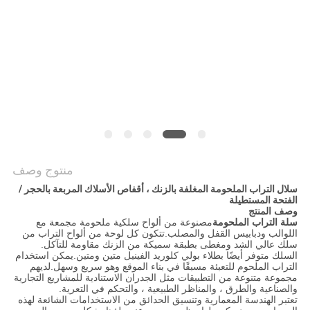
POLICY
منتوج وصف
سلال التراب الملحومة المغلفة بالزنك ، أقفاص الأسلاك المربعة بالحجر /
الفتحة المستطيلة
وصف المنتج
سلة التراب الملحومة
مصنوعة من ألواح سلكية ملحومة مجمعة مع
اللوالب ودبابيس القفل والمصلب.تتكون كل لوحة من ألواح التراب من
سلك عالي الشد ومغطى بطبقة سميكة من الزنك مقاومة للتآكل.
السلك متوفر أيضًا بطلاء بولي كلوريد الفينيل متين ومتين.يمكن استخدام
التراب الملحوم للتعبئة مسبقًا في بناء الموقع وهو سريع وسهل.لديهم
مجموعة متنوعة من التطبيقات مثل الجدران الاستنادية للمشاريع التجارية
والصناعية والطرق ، والمناظر الطبيعية ، والتحكم في التعرية.
تعتبر الهندسة المعمارية وتنسيق الحدائق من الاستخدامات الشائعة لهذه