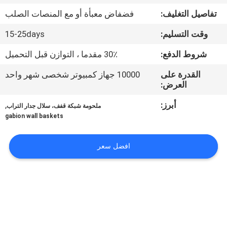
تفاصيل التغليف:
فضفاض معبأة أو مع المنصات الصلب
مراقبة
وقت التسليم:
15-25days
الجودة
شروط الدفع:
30٪ مقدما ، التوازن قبل التحميل
اتصل
القدرة على
10000 جهاز كمبيوتر شخصى شهر واحد
العرض:
بنا
أبرز:
,
ملحومة شبكة قفف، سلال جدار التراب
gabion wall baskets
اطلب
اقتباس
افضل سعر
خريطة
الموقع
PRIVACY