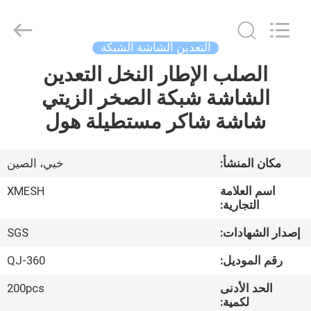
Qijie
Wire
Mesh
MFG
Co.,
التعدين الشاشة الشبكة
Ltd.
All
Rights
الصلب الإطار النخل التعدين
الصفحة
Reserved.
الشاشة شبكة الصخر الزيتي
الرئيسية
شاشة شاكر مستطيلة هول
منتجات
مكان المنشأ:
خبي، الصين
معلومات
اسم العلامة
XMESH
عنا
التجارية:
إصدار الشهادات:
SGS
جولة
رقم الموديل:
QJ-360
في
الحد الأدنى
200pcs
المعمل
لكمية: