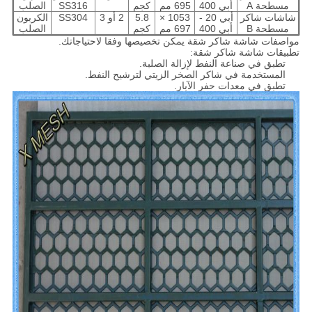
مسطحة A
أبي 400
695 مم
كجم
SS316
الصلب
شاشات شاكر
أبي 20 -
1053 ×
5.8
2 أو 3
SS304
الكربون
مسطحة B
أبي 400
697 مم
كجم
الصلب
مواصفات شاشة شاكر شقة يمكن تخصيصها وفقا لاحتياجاتك.
تطبيقات شاشة شاكر شقة:
تطبق في صناعة النفط لإزالة الصلبة.
المستخدمة في شاكر الصخر الزيتي لترشيح النفط.
تطبق في معدات حفر الآبار.