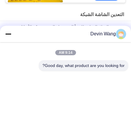
التعدين الشاشة الشبكة
مخصصة الفولاذ المقاوم للصدأ المضغوطة التعدين شبكة الأسلاك
Devin Wang
شبكة غربلة الأسلاك المنسوجة ذات الخطاف لشاشة الاهتزاز لمنجم
الحجر
9:14 AM
شبكة غربلة اهتزازية للتعدين مباشرة من المصنع 65mn / شبكة سلكية
مجدولة
Good day, what product are you looking for?
فئات شعبية
جميع
شبكة معدنية مثقبة
توسيع شبكة معدنية
شبكة سلكية آلة
معدن سلك شبكة
شبكة الأسلاك 