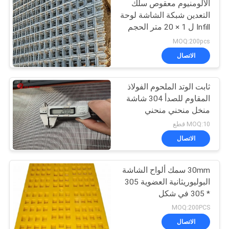
الألومنيوم معقوص سلك
التعدين شبكة الشاشة لوحة
Infill ل 1 × 20 متر الحجم
MOQ:200pcs
الاتصال
ثابت الوتد الملحوم الفولاذ
المقاوم للصدأ 304 شاشة
منخل منحني منحني
MOQ:10 قطع
الاتصال
30mm سمك ألواح الشاشة
البوليوريثانية العضوية 305
* 305 في شكل
هكساجونال
MOQ:200PCS
الاتصال