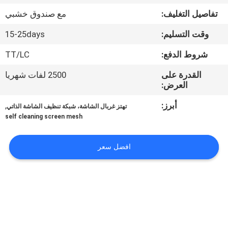
تفاصيل التغليف:
مع صندوق خشبي
مراقبة
وقت التسليم:
15-25days
الجودة
شروط الدفع:
TT/LC
اتصل
القدرة على
2500 لفات شهريا
العرض:
بنا
أبرز:
,
تهتز غربال الشاشة، شبكة تنظيف الشاشة الذاتي
self cleaning screen mesh
اطلب
اقتباس
افضل سعر
خريطة
الموقع
PRIVACY