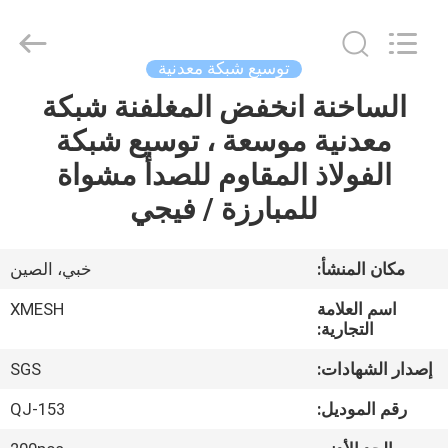
Qijie
Wire
Mesh
MFG
Co.,
توسيع شبكة معدنية
Ltd.
All
Rights
الساخنة انخفض المغلفنة شبكة
الصفحة
Reserved.
معدنية موسعة ، توسيع شبكة
الرئيسية
الفولاذ المقاوم للصدأ مشواة
منتجات
للمبارزة / فيجي
معلومات
مكان المنشأ:
خبي، الصين
عنا
اسم العلامة
XMESH
التجارية:
جولة
إصدار الشهادات:
SGS
في
رقم الموديل:
QJ-153
المعمل