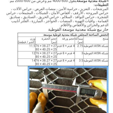
4
شبكة معدنية موسعة
بطول 600-4000 مم وعرض من 600-2000 مم.
التطبيقات:
المرشحات ، التعزيز ، حراسة الأمن ، منصات العرض ، حراس الآلات ،
حراس المروحة ، الأرفف ، أقفاص الأمان ، الشبكات ، المجمعات ، حراس
الشجرة ، حراس النوافذ ، السلالم ، حراس الحريق ، الصناديق ، صناديق
القمامة ، واقيات التهوية ، المنصات ، الحواجز ، المبارزة ، الفلتر أنابيب
الدعم والخزائن والأقفاص والأقلام.
حار بيع شبكة معدنية موسعة القوطية
انخفض الساخنة المجلفن شبكة معدنية قوطية موسعة
منتج
سماكة
حجم ورقة
حجم الحفرة
وزن
(مم)
(مم)
(كجم / قطعة)
شبكة AISN القوطية
2.75
4 قدم × 8 قدم
27 × 38،27 × 76
11.5
25 × 40،25 × 80
شبكة AISN القوطية
3
4 قدم × 8 قدم
27 × 38،27 × 76
12
25 × 40،25 × 80
شبكة AISN القوطية
3.5
4 قدم × 8 قدم
27 × 38،27 × 76
14
25 × 40،25 × 80