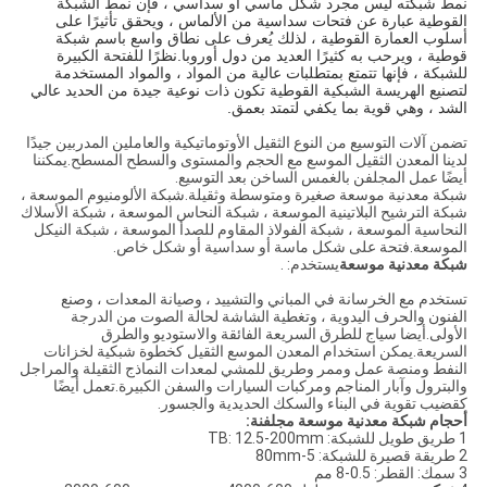
نمط شبكته ليس مجرد شكل ماسي أو سداسي ، فإن نمط الشبكة
القوطية عبارة عن فتحات سداسية من الألماس ، ويحقق تأثيرًا على
أسلوب العمارة القوطية ، لذلك يُعرف على نطاق واسع باسم شبكة
قوطية ، ويرحب به كثيرًا العديد من دول أوروبا.نظرًا للفتحة الكبيرة
للشبكة ، فإنها تتمتع بمتطلبات عالية من المواد ، والمواد المستخدمة
لتصنيع الهريسة الشبكية القوطية تكون ذات نوعية جيدة من الحديد عالي
الشد ، وهي قوية بما يكفي لتمتد بعمق.
تضمن آلات التوسيع من النوع الثقيل الأوتوماتيكية والعاملين المدربين جيدًا
لدينا المعدن الثقيل الموسع مع الحجم والمستوى والسطح المسطح.يمكننا
أيضًا عمل المجلفن بالغمس الساخن بعد التوسيع.
شبكة معدنية موسعة صغيرة ومتوسطة وثقيلة.شبكة الألومنيوم الموسعة ،
شبكة الترشيح البلاتينية الموسعة ، شبكة النحاس الموسعة ، شبكة الأسلاك
النحاسية الموسعة ، شبكة الفولاذ المقاوم للصدأ الموسعة ، شبكة النيكل
الموسعة.فتحة على شكل ماسة أو سداسية أو شكل خاص.
شبكة معدنية موسعة
يستخدم: .
تستخدم مع الخرسانة في المباني والتشييد ، وصيانة المعدات ، وصنع
الفنون والحرف اليدوية ، وتغطية الشاشة لحالة الصوت من الدرجة
الأولى.أيضا سياج للطرق السريعة الفائقة والاستوديو والطرق
السريعة.يمكن استخدام المعدن الموسع الثقيل كخطوة شبكية لخزانات
النفط ومنصة عمل وممر وطريق للمشي لمعدات النماذج الثقيلة والمراجل
والبترول وآبار المناجم ومركبات السيارات والسفن الكبيرة.تعمل أيضًا
كقضيب تقوية في البناء والسكك الحديدية والجسور.
أحجام شبكة معدنية موسعة مجلفنة:
1 طريق طويل للشبكة: TB: 12.5-200mm
2 طريقة قصيرة للشبكة: 5-80mm
3 سمك: القطر: 0.5-8 مم