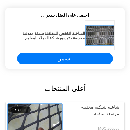
احصل على افضل سعر ل
الساخنة انخفض المغلفنة شبكة معدنية
موسعة ، توسيع شبكة الفولاذ المقاوم
للصدأ مشواة للمبارزة / فيجي
استمر
أعلى المنتجات
شاشة شبكية معدنية
موسعة مثقبة
MOQ:200pcs