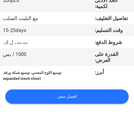
الحد الأدنى
200pcs
لكمية:
مراقبة
تفاصيل التغليف:
مع البليت الصلب
الجودة
وقت التسليم:
15-25days
اتصل
شروط الدفع:
ت.ت.، ل.ك.
بنا
القدرة على
1000 / يس
العرض:
اطلب
أبرز:
,
توسيع اللوح المعدني، توسيع شبكة ورقة
expanded mesh sheet
اقتباس
افضل سعر
خريطة
الموقع
PRIVACY