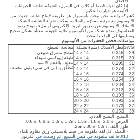
الأفضل.
إذا كان لديك قطط أو كلاب في المنزل، الشبكة شاشة الحيوانات
الأليفة هو خيارك الحكيم.
كشركة رائدة، نحن نبحث باستمرار عن طريقة لإنتاج شاشة جديدة من
الألومنيوم مع مرئية ممتازة والسلامة.يمكنك شراء الشاشة الشبكة
الأسلاك الألومنيوم عن طريق البريد الإلكتروني أو ملء نموذج ردود
الفعلسوف نقدم شبكة من الألومنيوم عالية الجودة، معبأة بشكل صحيح
وتسليمها في الوقت المحدد.
مواصفات فحص الحشرات من الألومنيوم:
SWG
قطر الأسلاك (ملم)
الشبكة
معالجة السطح
29
0.345
14 × 14
سطح مشرق طبيعي
طبقة إيبوكسي سوداء
14 × 14
0.315
30
مغلف بالفحم الأسود
14 × 14
0.295
31
مُطَلَّق بـ (بي.في.سي) بلون مختلف.
14 × 14
0.274
32
16 × 14
0.274
32
16 × 16
0.254
33
18 × 14
0.234
34
18 × 16
0.213
35
18 × 18
0.193
36
20 × 20
0.193
36
22 × 22
0.173
37
24 × 24
0.152
38
النسيج: النسيج العادي.
العرض: 0.6m، 0.8m، 1.0m، 1.2m، 1.5m، 1.8m، 2.0m.
طول اللف: 25m، 30m، 50m.
· التعبئة: كل لفة ملفوفة في فيلم بلاستيكي ورق مقاوم للماء،
6/8/10 لفة ملفوفة في كيس النسيج، ثم وضعت في الكرتون.