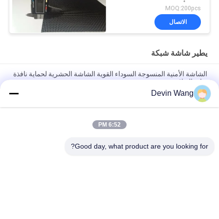
للصدأ
MOQ:200pcs
الاتصال
يطير شاشة شبكة
الشاشة الأمنية المنسوجة السوداء القوية الشاشة الحشرية لحماية نافذة
بوابة الفيلا
Devin Wang
304 المادة 090 قطر أسود الفولاذ المقاوم للصدأ شبكة شباك النافذة
الأمنية
6:52 PM
201/304/316 شاشات النافذة الأمنية المقاومة للرصاص من الفولاذ
المقاوم للصدأ
Good day, what product are you looking for?
فئات شعبية
جميع
شبكة معدنية مثقبة
توسيع شبكة معدنية