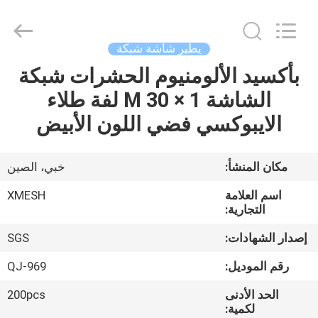
Qijie
Wire
Mesh
MFG
Co.,
يطير شاشة شبكة
Ltd.
All
Rights
بأكسيد الألومنيوم الحشرات شبكة
الصفحة
Reserved.
الشاشة 1 × 30 M لفة طلاء
الرئيسية
الايبوكسي فضي اللون الأبيض
منتجات
مكان المنشأ:
خبي، الصين
معلومات
اسم العلامة
XMESH
عنا
التجارية:
إصدار الشهادات:
SGS
جولة
رقم الموديل:
QJ-969
في
الحد الأدنى
200pcs
المعمل
لكمية: