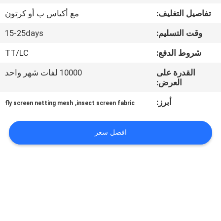
تفاصيل التغليف:
مع أكياس ب أو كرتون
مراقبة
وقت التسليم:
15-25days
الجودة
شروط الدفع:
TT/LC
اتصل
القدرة على
10000 لفات شهر واحد
العرض:
بنا
أبرز:
,
fly screen netting mesh
insect screen fabric
اطلب
افضل سعر
اقتباس
خريطة
الموقع
PRIVACY