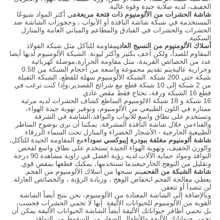
الخفيف، لديه صلابة جيدة وقوة عالية.
شاشة الحشرات من الألومنيوم ذات فتحة مربعة
هي أكثر المواد شيوعًا
المستخدمة في شبكة شاشة النافذة أو الأبواب ، وحجوزات الشاشة ضد
الحشرات والحشرات في الفنادق والمطاعم والمباني العامة والمنازل
السكنية.
أسلاك الألومنيوم من النسيج العادي
مقاومة للتآكل مثل شبكة الفولاذ
المقاوم للصدأ، ولكن أخف بكثير وأكثر ليونة. الشبكة الألومنيوم لديها أيضا
عدد من الخصائص الفريدة، مثل مقاومة الحرارة،موصلة كهربائية
وحرارية عاليةيتم تقديم مجموعة واسعة من أحجام الشبكة من 0.58
شبكة حتى 200 شبكة. الشبكة الألومنيوم سهلة للقطع، الشبكة الثقيلة
من 2 شبكة إلى 10 شبكة قطع مع شرائح القصدير،وإذا كنت ترغب في
قطع 16 الشبكة ورقة، تحتاج فقط مقص عادي.
16 شبكة و 18 شبكة الالومنيوم الساطع كشاف الحشرات لديه مرئية
ممتازة في اللون الطبيعي من الألومنيوم، وتوفير تهوية جيدة الهواء،
وتستخدم على نطاق واسع للأبواب والنوافذ،الشاشة في الشرفة
والفناءمن خلال شاشة النافذة المشرقة، يمكننا أن نرى بوضوح المناظر
الطبيعية الخارجية - الأشجار الخضراء والمنازل تحت السماء الزرقاء.
شاشة ألومنيوم مغلفة ببودرة إيبوكسي سوداء
مع المقاومة الجيدة للتآكل،
والوزن الخفيف، وتهوية الهواء الجيدة تستخدم على نطاق واسع لفحص
النوافذ ومواد حماية الآلات.لديه رؤية أفضل في زاوية مشاهدة 90 درجة
وتقليل من التوهج الخارجيعندما تستخدمها، يمكنك قطعها بمقص قوي.
شاشة الشبكة من الفحم
يتم نسجها من أسلاك الألومنيوم من الفحم.
يعطي معالجة الفحم انخفاض الوهج ، وزيادة الرؤية ، والخصائص العازلة.
لن تتصدأ أو تتعفن.
وبالإضافة إلى الشاشة المعتادة من الألومنيوم، نحن ننتج أيضاً الشاشة
القوية من الألومنيوم للحيوانات الأليفة. إنها لا تحمي الحشرات فحسب،
بل تحمي أظافر حيواناتك الأليفة أيضاً.الشاشة الحيوانات الأليفة يمكن أن
تحمي حيواناتك الأليفة والأطفال الصغار من السقوط من النوافذ.