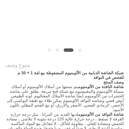
POLICY
منتوج وصف
شبكة الشاشة الذبابية من الألومنيوم المضغوطة مع لفة 1 × 30 م
للفحص في النوافذ
وصف المنتج
شاشة النافذة من الألومنيوم
يتم نسجها من أسلاك الألومنيوم أو أسلاك
سبيكة الألومنيوم والمغنيسيوم مع شبكة فتح مربعة. يطلق على شاشة
الحشرات من الألومنيوم أيضًا شاشة الأسلاك المغناليوم. لونه الطبيعي
أبيض فضي.وشاشة النوافذ الألومنيوم يمكن طلاء مع طبقة البوكسي إلى
الأخضر، الرمادي الفضي، الأصفر والأزرق، أو مع الفحم المطلي باللون
الأسود.
شاشة النوافذ من الألومنيوم
لديها العديد من المزايا ، مثل درجة حرارة
الغرفة لا تسقط ، درجة حرارة عالية 120 درجة مئوية لا تتلاشى ، مضادة
للحمض ومضادة للقلي ، مقاومة للتآكل ، لا تتفاعل مع المواد المأكسة
،مناسبة للبيئة الرطبة، لا صدأ أو عفن، وزنا خفيفا، جيدة الهواء والجريان