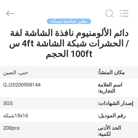
Qijie
Wire
Mesh
MFG
Co.,
يطير شاشة شبكة
Ltd.
All
Rights
دائم الألومنيوم نافذة الشاشة لفة
الصفحة
Reserved.
/ الحشرات شبكة الشاشة 4ft س
الرئيسية
100ft الحجم
منتجات
مكان المنشأ:
خبي، الصين
معلومات
اسم العلامة
QJ20200908144
عنا
التجارية:
إصدار الشهادات:
SGS
جولة
رقم الموديل:
18x16شبكة
في
الحد الأدنى
200pcs
المعمل
لكمية: