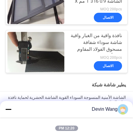
الشاشة T 316 0.9 مم X
10 شبكة
MOQ:200pcs
الاتصال
نافذة واقية من الغبار واقية
شاشة سوداء شفافة
مسحوق الفولاذ المقاوم
للصدأ
MOQ:200pcs
الاتصال
يطير شاشة شبكة
الشاشة الأمنية المنسوجة السوداء القوية الشاشة الحشرية لحماية نافذة
بوابة الفيلا
Devin Wang
304 المادة 090 قطر أسود الفولاذ المقاوم للصدأ شبكة شباك النافذة
الأمنية
12:20 PM
201/304/316 شاشات النافذة الأمنية المقاومة للرصاص من الفولاذ