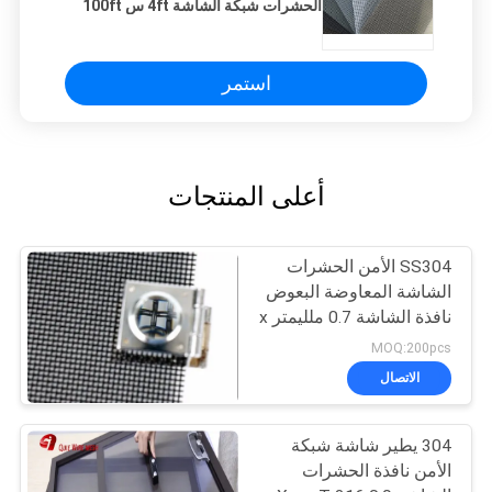
الحشرات شبكة الشاشة 4ft س 100ft
الحجم
استمر
أعلى المنتجات
SS304 الأمن الحشرات
الشاشة المعاوضة البعوض
نافذة الشاشة 0.7 ملليمتر x
11 شبكة
MOQ:200pcs
الاتصال
304 يطير شاشة شبكة
الأمن نافذة الحشرات