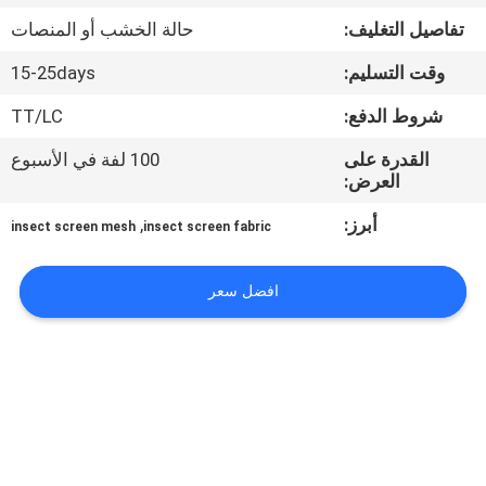
تفاصيل التغليف:
حالة الخشب أو المنصات
مراقبة
وقت التسليم:
15-25days
الجودة
شروط الدفع:
TT/LC
اتصل
القدرة على
100 لفة في الأسبوع
العرض:
بنا
أبرز:
,
insect screen mesh
insect screen fabric
اطلب
افضل سعر
اقتباس
خريطة
الموقع
PRIVACY