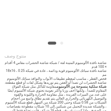
POLICY
منتوج وصف
شاشة نافذة الألومنيوم المتينة لفة / شبكة شاشة الحشرات مقاس 4 أقدام
× 100 قدم
شاشة نافذة سبائك الألومنيوم قوية ودائمة ، عادة في شبكة 18x16 ، 0.25
مم
فحص القطر ، مناسب لمعظم تطبيقات الأبواب والنوافذ.سبائك الألومنيوم
شاشة الحشرات لن تصدأ أو العفن.يتم توريدها بشكل لفات أو قطع مقطعة.
شبكة سلكية منسوجة من الألومنيوم
مقاومة للتآكل مثل شبكة الفولاذ
المقاوم للصدأ ، ولكنها أخف وزنا وأكثر نعومة.تحتوي شبكة الألمنيوم أيضًا
على عدد من الميزات الفريدة ، مثل مقاومة الحرارة والليونة والقوة
والتوصيل الكهربائي والحراري العالي.يتم تقديم نطاق واسع من أحجام
الشبكات من 0.58 شبكة وحتى 200 شبكة.من السهل قطع شبكة الألمنيوم
، والشبكة شديدة التحمل من شبكتين إلى 10 شبكات مقطوعة بقصاصات
من الصفيح ، وإذا كنت ترغب في قطع 16 شبكة ، فأنت تحتاج فقط إلى