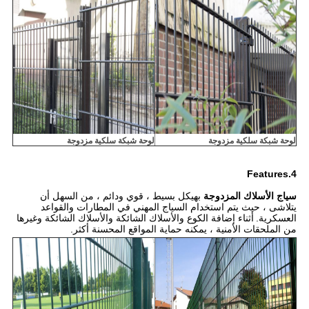
لوحة شبكة سلكية مزدوجة
لوحة شبكة سلكية مزدوجة
4.Features
سياج الأسلاك المزدوجة
بهيكل بسيط ، قوي ودائم ، من السهل أن
يتلاشى ، حيث يتم استخدام السياج المهني في المطارات والقواعد
العسكرية.
أثناء إضافة الكوع والأسلاك الشائكة والأسلاك الشائكة وغيرها
من الملحقات الأمنية ، يمكنه حماية المواقع المحسنة أكثر.