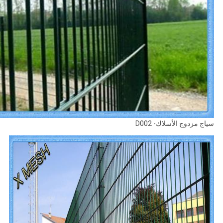
سياج مزدوج الأسلاك- D002