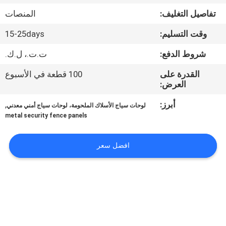
تفاصيل التغليف:
المنصات
مراقبة
وقت التسليم:
15-25days
الجودة
شروط الدفع:
ت.ت.، ل.ك.
اتصل
القدرة على
100 قطعة في الأسبوع
العرض:
بنا
أبرز:
,
لوحات سياج الأسلاك الملحومة، لوحات سياج أمني معدني
metal security fence panels
اطلب
اقتباس
افضل سعر
خريطة
الموقع
PRIVACY