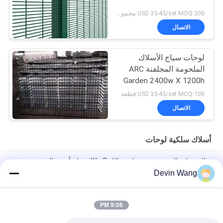
USD 35-45/set MOQ:300 مجموعة
الاتصال
لوحات سياج الأسلاك
الملحومة المجلفنة ARC
Garden 2400w X 1200h
USD 35-45/set MOQ:100 قطعة
الاتصال
أسلاك سلكية لوحات
نظام سياج باليسيد معدني على شكل D و W، سياج أمني باليسيد
Devin Wang
ملحقات سياج الحاجز لمحطة برج الاتصالات مع غلاف حار DIP
أسطوانات من الفولاذ المربع ضد التسلق 358 السياج شبكة الأسلاك
9:06 PM
الأمن مكافحة التسلق السياج الفولاذ الأمن العالي الأسوار شبكة الأسلاك
السياج