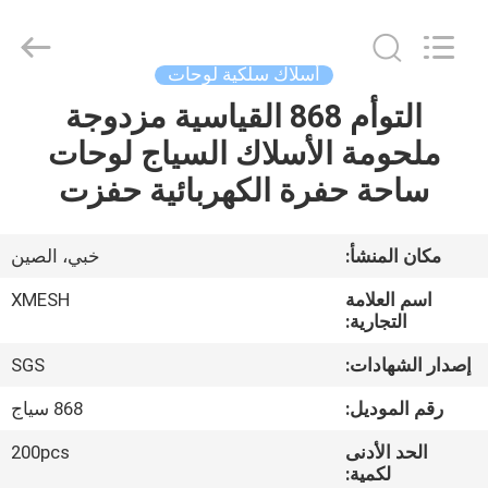
Qijie
Wire
Mesh
MFG
Co.,
أسلاك سلكية لوحات
Ltd.
All
Rights
التوأم 868 القياسية مزدوجة
الصفحة
Reserved.
ملحومة الأسلاك السياج لوحات
الرئيسية
ساحة حفرة الكهربائية حفزت
منتجات
مكان المنشأ:
خبي، الصين
معلومات
اسم العلامة
XMESH
عنا
التجارية:
إصدار الشهادات:
SGS
جولة
رقم الموديل:
868 سياج
في
الحد الأدنى
200pcs
المعمل
لكمية: