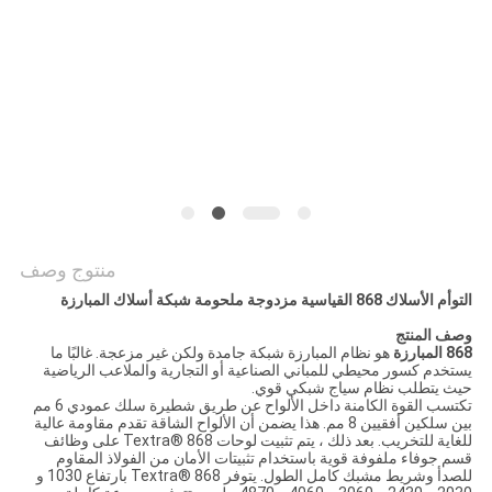
POLICY
منتوج وصف
التوأم الأسلاك 868 القياسية مزدوجة ملحومة شبكة أسلاك المبارزة
وصف المنتج
868 المبارزة
هو نظام المبارزة شبكة جامدة ولكن غير مزعجة. غالبًا ما
يستخدم كسور محيطي للمباني الصناعية أو التجارية والملاعب الرياضية
حيث يتطلب نظام سياج شبكي قوي.
تكتسب القوة الكامنة داخل الألواح عن طريق شطيرة سلك عمودي 6 مم
بين سلكين أفقيين 8 مم. هذا يضمن أن الألواح الشاقة تقدم مقاومة عالية
للغاية للتخريب. بعد ذلك ، يتم تثبيت لوحات Textra® 868 على وظائف
قسم جوفاء ملفوفة قوية باستخدام تثبيتات الأمان من الفولاذ المقاوم
للصدأ وشريط مشبك كامل الطول. يتوفر Textra® 868 بارتفاع 1030 و