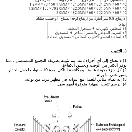
مستطيل آخر
آخر مربع
آخر جولة
آخر الخوخ
50 * 70 * 1.2MM
40 * 1.5MM
60 * 60 * 1.5MM
40 * 60 * 1.2MM
70 * 100 * 1.2MM
42 * 2.0MM
60 * 60 * 2.0MM
40 * 60 * 1.5MM
48 * 2.0MM
60 * 60 * 2.5MM
40 * 60 * 2.0MM
الارتفاع: 0.5 متر أطول من ارتفاع لوحة السياج ، أو حسب طلبك
إنهاء:
1) المجلفن الكهربائية + مسحوق المغلفة
2) الشريط المجلفن بالغمس الساخن + المسحوق
3) الساخنة انخفض الأنابيب المجلفن + مسحوق المغلفة
3. التثبيت
1) لا تحتاج إلى أي أجزاء ثابتة. يتم تثبيته بطريقة التجميع المتسلسل ، مما
يوفر الكثير من الوقت ويحسن الكفاءة.
2) كل جزء بجودة عالية ، ومكافحة التآكل لمدة 10 سنوات لجعل الجدار
يسير على ما يرام.
3) إنه نظام مثالي للعمل مع البوابة في مظهر فريد من نوعه.
4) الرسم تثبيت المهنية متوفرة لفهم سهل