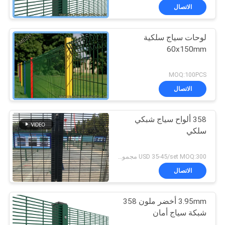
الاتصال
لوحات سياج سلكية
60x150mm
MOQ:100PCS
الاتصال
358 ألواح سياج شبكي
سلكي
USD 35-45/set MOQ:300 مجموعة
الاتصال
3.95mm أخضر ملون 358
شبكة سياج أمان