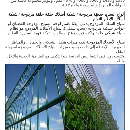
2030 و 2430 و 3060 و 4060 و 4870 ملم ، وتتوفر مجموعة كاملة من
البوابات المفردة والمزدوجة والانزلاقية.
ألواح السياج حديقة مزدوجة / شبكة أسلاك حلقة حلقة مزدوجة / شبكة
أسلاك الإطار التوأم
سياج السلك المزدوج يدعى أيضًا باسم لوحة السياج مزدوجة القضبان أو
حواجز شبكية مزدوجة (سياج شبكي). سياج الأسلاك المزدوج هو نظام
سياج شبكي جامد ولكنه غير مزعج. مطلوب شبكة قوية المبارزة النظام.
سياج الأسلاك المزدوجة
لديه ميزات هيكل الشبكة ، والجمال ، والمناظر
الطبيعية. بالإضافة إلى ذلك ، بسبب ميزات سياج الأسلاك المزدوجة لسهولة
النقل
وتثبيت دون قيود التضاريس الخاصة. هو التكيف مع المناطق الجبلية والتلال
واللف.