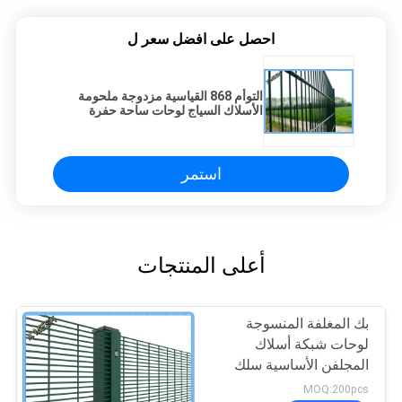
احصل على افضل سعر ل
التوأم 868 القياسية مزدوجة ملحومة
الأسلاك السياج لوحات ساحة حفرة
الكهربائية حفزت
استمر
أعلى المنتجات
بك المغلفة المنسوجة
لوحات شبكة أسلاك
المجلفن الأساسية سلك
قوي للسجن
MOQ:200pcs