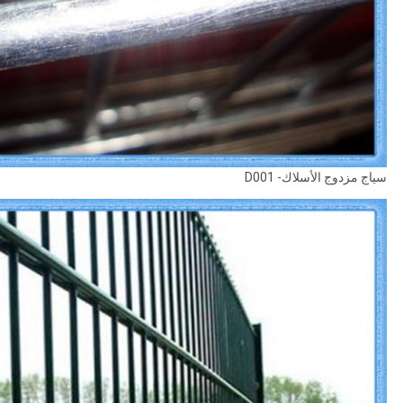
سياج مزدوج الأسلاك- D001