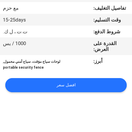
تفاصيل التغليف:
مع حزم
مراقبة
وقت التسليم:
15-25days
الجودة
شروط الدفع:
ت.ت.، ل.ك.
اتصل
القدرة على
1000 / يس
العرض:
بنا
أبرز:
,
لوحات سياج مؤقت، سياج أمني محمول
portable security fence
اطلب
اقتباس
افضل سعر
خريطة
الموقع
PRIVACY