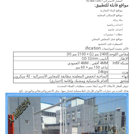
المعيار الأسترالي AS 4687-2007
مواقع قابلة للتطبيق:
مواقع البناء التجارية
مواقع الإسكان المحلية
بناء بركة
احداث رياضيه
أحداث خاصة
حفلات / مسيرات
مواقع عمل المجلس المحلي
السيطرة على الحشود
ification
الأكثر شعبية المواصفات
مقاس اللوحه:
2400 مم (L) × 2100 مم (H)
الإطار:
أنابيب OD 32mm
شبكة Infill:
4MM أفقي ، 4MM العمودي
تباعد 150 مم × 60 مم
وزن:
24kgs
إنهاء:
الساخنة انخفض المغلفنة مطابقة للمعايير الأسترالية - 42 ميكرون
ملحق
أقدام بلاستيكية ومشبك وإقامة (اختياري)
تتوفر أقطار الأسلاك الأخرى أيضًا حسب متطلبات العملاء المحددة.
هناك العديد من خيارات الألوان للأرجل البلاستيكية لتختار منها ، مثل الأحمر والبرتقالي والوردي ، إلخ.