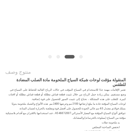
POLICY
منتوج وصف
المنقولة مؤقت لوحات شبكة السياج الملحومة مادة الصلب المضادة
للطقس
تعتبر الإقامات مهمة جدًا للاستخدام في السياج المؤقت في حالات الرياح العالية للحفاظ على السياج في
وضع مستقيم.
يمكن زيادة حمل الرياح من خلال تثبيت قطعة قماش مظللة أو قطعة قماش مظللة أو لافتات
كبيرة.
للتغلب على هذه المشكلة ، نحتاج إلى تثبيت السور للحصول على قوة إضافية.
لوحات السياج المؤقتة عادة ما يبلغ ارتفاعها 2100 مم وعرضها 2400 مم.
هذه الألواح والشبك ملحومة يدويًا
بسلك فولاذي معتدل 4.0 مم عالي الجودة للحصول على أفضل قوة ومغلفنة بالحرارة لضمان المتانة.
تتوافق ألواح السياج المؤقتة مع المعيار الأسترالي AS 4687-2007 ، عند استخدامها بالاقتران مع أقدام بلاستيكية
مؤقتة من السياج (مملوءة بالخرسانة) والمشابك.
يد ملحومة صلات
انخفض الساخنة المجلفن