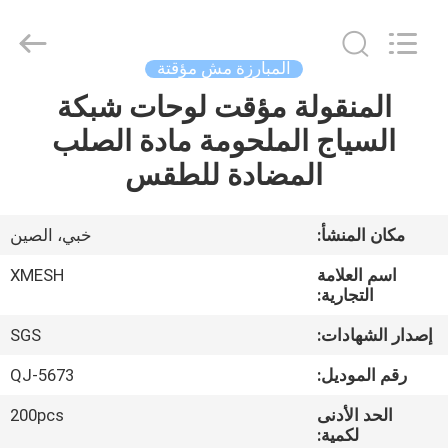
Qijie
Wire
Mesh
MFG
Co.,
المبارزة مش مؤقتة
Ltd.
All
Rights
المنقولة مؤقت لوحات شبكة
الصفحة
Reserved.
السياج الملحومة مادة الصلب
الرئيسية
المضادة للطقس
منتجات
مكان المنشأ:
خبي، الصين
معلومات
اسم العلامة
XMESH
عنا
التجارية:
إصدار الشهادات:
SGS
جولة
رقم الموديل:
QJ-5673
في
الحد الأدنى
200pcs
المعمل
لكمية: