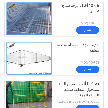
6 × 10 أقدام لوحة سياج
تجاري
MOQ:100PCS
الاتصال
حديقة مؤقتة مغطاة ساخنة
مغلفة
MOQ:100PCS
الاتصال
6ft كندا ألواح السياج البناء
مسحوق المغلفة شبكة
السياج المؤقت
USD 25-38/set MOQ:250 مجموعة