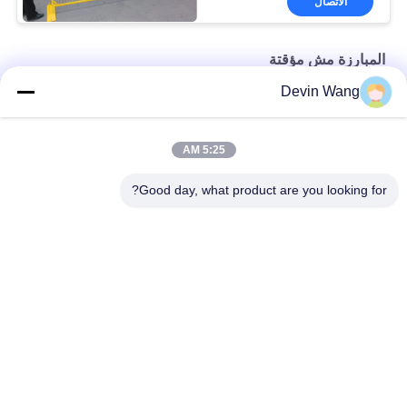
الاتصال
المبارزة مش مؤقتة
Devin Wang
سياج سلكي مؤقت
لوح سياج مؤقت للبناء الخارجي في كندا أصفر اللون بارتفاع 1.8 متر
5:25 AM
كندا البناء المجلفن المؤقتة المبارزة مسحوق المغلفة
Good day, what product are you looking for?
فئات شعبية
جميع
شبكة معدنية مثقبة
توسيع شبكة معدنية
شبكة سلكية آلة
معدن سلك شبكة
شبكة الأسلاك 
المبارزة مش مؤقتة
الملحومة