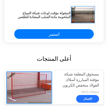
المنقولة مؤقت لوحات شبكة السياج
الملحومة مادة الصلب المضادة للطقس
استمر
أعلى المنتجات
مسحوق المغلفة شبكة
مؤقتة المبارزة أسلاك
الفولاذ منخفض الكربون
8FT X 10FT لوحة شبكة
MOQ:200pcs
الاتصال