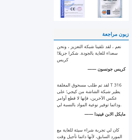
زبون مراجعة
نعم ، لقد تلقينا شبكة التعزيز ، ونحن
سعداء للغاية بالجودة. شكرا جزيلا!
كريس
—— كريس جونسون
لقد تم طلب مسحوق المغلفة T 316
يطير شبكة الشاشة من كيجي؛ على
عكس الآخرين، فإنها لا قطع أوامر
ودائما توفير نوعية المواد بالنسبة لي.
—— مايكل الابن فينيدا
كان لي تجربة شراء سيئة للغاية مع
المورد السابق، لأنها دائما تأجيل وقت