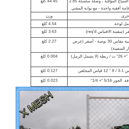
1.8 (m) HX 4.3 (m) W لوحة السياج المؤقتة ، وصلة سلسلة 2.85
44.45 كلغ
امة أفقية واحدة - مع بوابة المشي
أخرى
وزن
مل لوحة
4.54 كلغ
سفينة الاقتباس req'd)
3.63 كلغ
مرساة سبايك للقاعدة الأرضية مقاس 30 بوصة - أصفر (عرض
2.27 كلغ
ر السفينة)
0.004 كلغ
0.127 كلغ
فة.
الجوز 5/16 "× 1/4"
0.023 كلغ