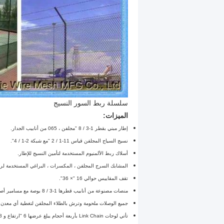
سلسلة ربط السور النسيج
الميزات:
إطار مبني بقطر 1-3 / 8 "مجلفن ، 065 من أنابيب الجدار.
نسيج السياج المجلفن قياس 11-1 / 2 "مع شبكة 2-1 / 4".
أسلاك ربط الألمنيوم المستخدمة لتأمين النسيج للإطار.
المشابك السرج المجلفن ، المكسرات ، البراغي المستخدمة لرب
تقف المقاييس حوالي 16 "× 36".
منصات مصنوعة من أنابيب قطرها 1-3 / 8 بوصة مع مسامير أصغر قليلاً لتناسب الألواح.
جميع الوصلات ملحومة وترش بالطلاء المجلفن لتغطية أي معد
تأتي لوحات Link Chain بأربعة أحجام يبلغ عرضها 6 "ارتفاع و 8" أو 10 "أو 12" أو 14 ".