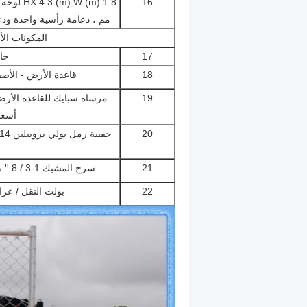
16
مم ، دعامة رأسية واحدة ودع
المكونات ال
17
حا
18
قاعدة الأرض - الأصفر (
19
أسعا
20
حقيبة رمل بولي بروبيلين 14 "× 26" ث / ربطة (لا يشمل الرمل)
21
سرج المشبك 1-3 / 8 '' س 1-3 / 8 '' 12 قياس المجلفن
22
بولت النقل / عرا