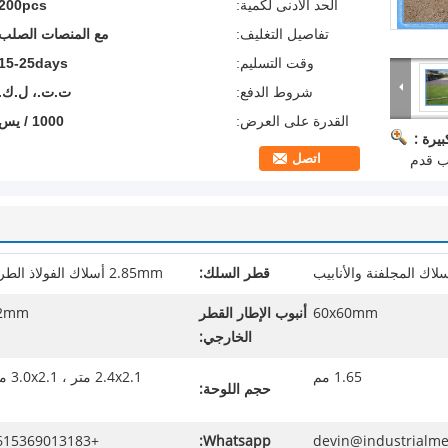
الحد الأدنى لكمية:
200pcs
تفاصيل التغليف:
مع المنصات الصلب
وقت التسليم:
15-25days
شروط الدفع:
ت.ت.، ل.ك.
القدرة على العرض:
1000 / يس
يرة :
اتصل
ب قدم
لاك المجلفنة والأنابيب
قطر السلك:
2.85mm أسلاك الفولاذ الطري
60x60mm
أنبوب الإطار القطر
2mm
الخارجي:
1.65 مم
2.4x2.1 متر ، 3.0x2.1 متر
حجم اللوحة:
+8615369013183
Whatsapp:
devin@industrialm