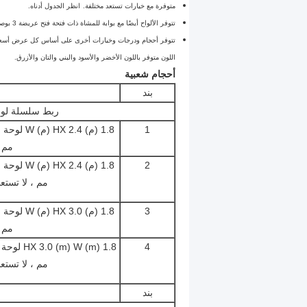
متوفرة مع خيارات تستعد مختلفة.
انظر الجدول أدناه.
تتوفر الألواح أيضًا مع بوابة للمشاة ذات فتحة فتح عريضة 3 بوصات مثبتة مسبقًا بمفصلات ومزلاج قابل للقفل.
تتوفر أحجام ودرجات وخيارات أخرى على أساس كل عرض أسعا
اللون متوفر باللون الأخضر والأسود والبني والتان والأزرق.
أحجام شعبية
بند
ربط سلسلة لوحا
1
مم ،
2
مم ، لا تستع
3
مم ،
4
مم ، لا تستع
بند