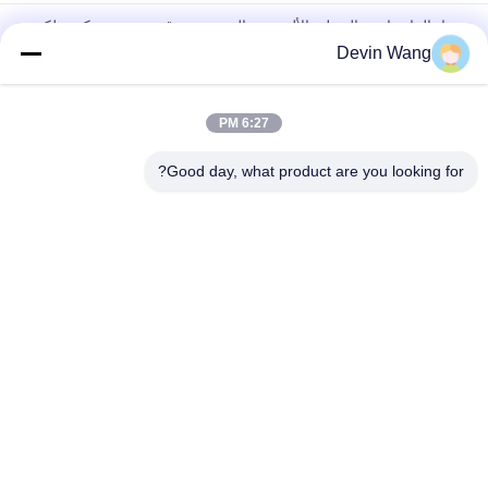
مواد البناء واجهة التغطية الألومنيوم الموسعة ورقة معدنية شبكة سلكية
للجناح الدرج
Devin Wang
الحماية من الإشارة المغناطيسية الترسية الشبكة المعدنية النحاس
الشبكة السلكية الموسعة
6:27 PM
الشبكة المعدنية الموسعة الزخرفية المخصصة لمشاريع البناء الأنيقة
Good day, what product are you looking for?
فئات شعبية
جميع
شبكة معدنية مثقبة
توسيع شبكة معدنية
شبكة سلكية آلة
معدن سلك شبكة
شبكة الأسلاك 
المبارزة مش مؤقتة
الملحومة
سلسلة ارتباط السور 
أسلاك سلكية لوحات