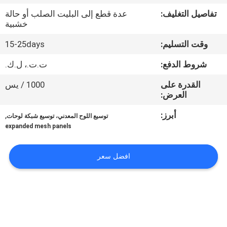
تفاصيل التغليف:
عدة قطع إلى البليت الصلب أو حالة
مراقبة
خشبية
الجودة
وقت التسليم:
15-25days
شروط الدفع:
ت.ت.، ل.ك.
اتصل
القدرة على
1000 / يس
بنا
العرض:
أبرز:
,
توسيع اللوح المعدني، توسيع شبكة لوحات
اطلب
expanded mesh panels
اقتباس
افضل سعر
خريطة
الموقع
PRIVACY