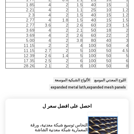
1.85
4
2
1.5
40
15
1
2.21
4
2
1.1
25
10
1.2
2.3
4
2
1.5
40
15
1.2
2.77
4
1.8
1.5
40
15
1.5
2.77
3.6
2
2.6
60
23
1.5
3.69
4
2
2.1
50
18
2
3.69
4
2
2.6
60
22
2
5.00
4
2
3.8
80
40
3
11.15
2
2
4
100
50
4
11.15
2.7
2
5
100
50
4.5
12.39
2.6
1.4
5
100
50
5
17.35
2.5
2
6
100
50
6
28.26
2.1
2
8
100
50
8
اللوح المعدني الموسع
الألواح الشبكية الموسعة
expanded metal lath,expanded mesh panels
احصل على افضل سعر ل
النحاس توسيع شبكة معدنية، ورقة
المعمارية شبكة معدنية الشاشة