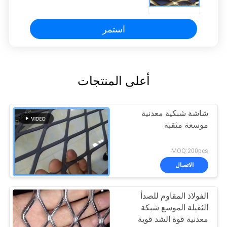
المضادة-- زلة السطح
استمر
أعلى المنتجات
شاشة شبكية معدنية
موسعة مثقبة
MOQ:200pcs
الاتصال
الفولاذ المقاوم للصدأ
الثقيلة الموسع شبكة
معدنية قوة الشد قوية