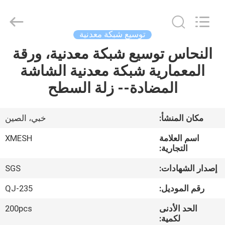
Qijie
Wire
Mesh
MFG
Co.,
توسيع شبكة معدنية
Ltd.
All
Rights
النحاس توسيع شبكة معدنية، ورقة
الصفحة
Reserved.
المعمارية شبكة معدنية الشاشة
الرئيسية
المضادة-- زلة السطح
منتجات
مكان المنشأ:
خبي، الصين
معلومات
اسم العلامة
XMESH
عنا
التجارية:
إصدار الشهادات:
SGS
جولة
رقم الموديل:
QJ-235
في
الحد الأدنى
200pcs
المعمل
لكمية: