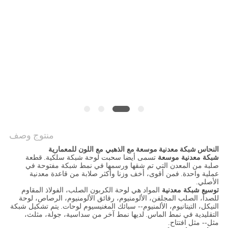
POLICY
منتوج وصف
النحاس
شبكة معدنية موسعة
مع الذهبي مع اللون للمعمارية
شبكة
معدنية موسعة
تسمى أيضا سحبت لوحة شبكة سلكية.
قطعة
صلبة من المعدن التي تم شقها ورسمها في نمط شبكة مفتوحة في
عملية واحدة.
فمن أقوى، أخف وزنا وأكثر صلابة من قاعدة معدنية
الأصلي.
توسيع
شبكة
معدنية
المواد هي لوحة الكربون الصلب، الفولاذ المقاوم
للصدأ، الصلب المجلفن، الألومنيوم، رقائق الألومنيوم، الرصاص، لوحة
النيكل، التيتانيوم، الألمنيوم-- سبائك المغنيسيوم لوحات.
يتم تشكيل شبكة
التقليدية في نمط الماس.
لديها نمط آخر من سداسية، جولة، مثلث،
مثل-- مثل افتتاح.