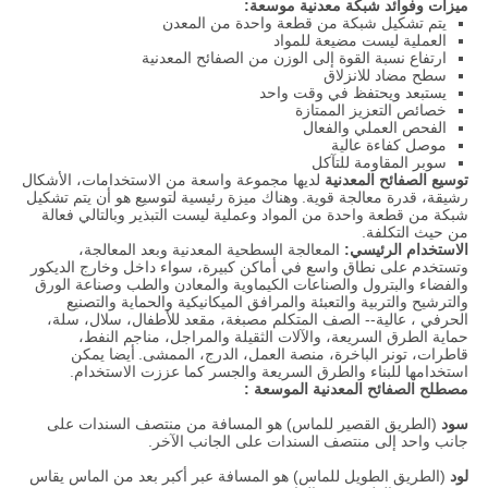
ميزات وفوائد شبكة معدنية موسعة:
يتم تشكيل شبكة من قطعة واحدة من المعدن
العملية ليست مضيعة للمواد
ارتفاع نسبة القوة إلى الوزن من الصفائح المعدنية
سطح مضاد للانزلاق
يستبعد ويحتفظ في وقت واحد
خصائص التعزيز الممتازة
الفحص العملي والفعال
موصل كفاءة عالية
سوبر المقاومة للتآكل
توسيع
الصفائح
المعدنية
لديها مجموعة واسعة من الاستخدامات، الأشكال
رشيقة، قدرة معالجة قوية.
وهناك ميزة رئيسية لتوسيع هو أن يتم تشكيل
شبكة من قطعة واحدة من المواد وعملية ليست التبذير وبالتالي فعالة
من حيث التكلفة.
الاستخدام الرئيسي:
المعالجة السطحية المعدنية وبعد المعالجة،
وتستخدم على نطاق واسع في أماكن كبيرة، سواء داخل وخارج الديكور
والفضاء والبترول والصناعات الكيماوية والمعادن والطب وصناعة الورق
والترشيح والتربية والتعبئة والمرافق الميكانيكية والحماية والتصنيع
الحرفي ، عالية-- الصف المتكلم مصبغة، مقعد للأطفال، سلال، سلة،
حماية الطرق السريعة، والآلات الثقيلة والمراجل، مناجم النفط،
قاطرات، تونر الباخرة، منصة العمل، الدرج، الممشى.
أيضا يمكن
استخدامها للبناء والطرق السريعة والجسر كما عززت الاستخدام.
مصطلح
الصفائح
المعدنية الموسعة
:
سود
(الطريق القصير للماس) هو المسافة من منتصف السندات على
جانب واحد إلى منتصف السندات على الجانب الآخر.
لود
(الطريق الطويل للماس) هو المسافة عبر أكبر بعد من الماس يقاس