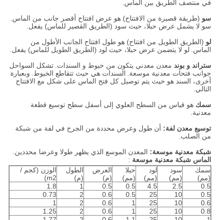
في منتصف الطريق بين الماس.
سو
(طريقة قصيرة من الافتتاح) هو عرض افتتاح أقصر جانب من الماس.
سو لا يشمل عرض حبلا، حيث سود (الطريق القصير للماس) يفعل.
لو
(الطريق الطويل من افتتاح) هو طول افتتاح الجانب الأطول من
الماس.
لو لا يتضمن عرض حبلا، حيث لود (الطريق الطويل للماس) يفعل.
ستراند و بوند
معدن معدني يتكون من خيوط و السندات.
تشكل السواحل
جوانب فتحات معدنية موسعة.
السندات هي حيث تتقاطع الخيوط.
وبعبارة
أخرى، السند هو حيث يتم توصيل كل فتح الماس على شكل مع الافتتاح
التالي.
سمك
هو قياس من السطح العلوي إلى أسفل سطح توسيع قطعة
معدنية.
توسيع معدن لفة:
أن طول وعرض محددة من الجرح في لفة من شبكة
من الصلب.
شبكة معدنية موسعة:
المعدن الموسع الذي يظهر طولا وعرضا محددين.
الماس شبكة معدنية موسعة
:
سمك
سود
لود
حبلا
العرض
الطول
الوزن (كجم /
(مم)
(مم)
(مم)
(مم)
(م)
(م)
m2)
1.8
1
0.5
0.5
4.5
2.5
0.5
0.73
2
0.6
0.5
25
10
0.5
1
2
0.6
1
25
10
0.6
1.25
2
0.6
1
25
10
0.8
1.77
2
0.6
1.1
25
10
1