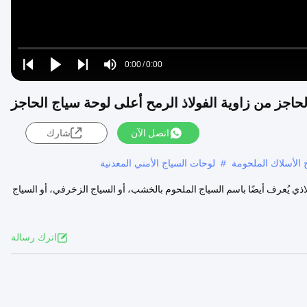
Loaded
:
0%
0:00
/
0:00
Play
Play
Play
Mute
Current
Duration
next
next
حاجز من زاوية الفولاذ الرمح أعلى لوحة سياج الحاجز
Time
اتصل الآن
شارك
ج الأسلاك الملحومة
#
لوحات السياج الأمني ​​المعدنية
ذي يُعرف أيضًا باسم السياج الملحوم بالخشب، أو السياج الزخرفي، أو السياج
اترك رسالة