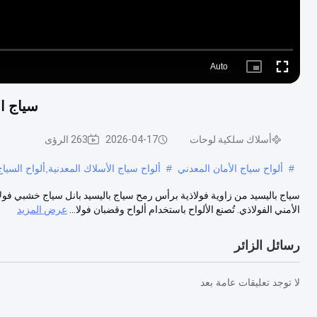
Auto
Picture-
Fullscreen
in-
Picture
سياج ال
أسلاك سلكية لوحات
2026-04-17
263 الرؤى
#
ألواح سياج الأمان المعدني
#
ألواح سياج الأسلاك المعدنية,ألواح السيا
سياج باليسيد من زاوية فولاذية برأس رمح سياج باليسيد بانل سياج خشبي فولا
الأمني الفولاذي. تُصنع الألواح باستخدام ألواح وقضبان فولا...
عرض المزيد
رسائل الزائر
لا توجد تعليقات عامة بعد