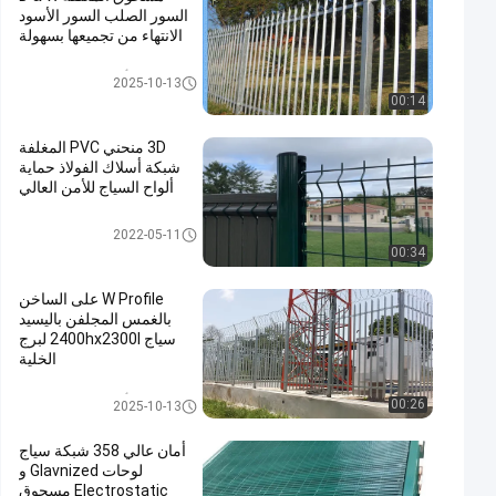
السور الصلب السور الأسود
الانتهاء من تجميعها بسهولة
أسلاك سلكية لوحات
2025-10-13
00:14
3D منحني PVC المغلفة
شبكة أسلاك الفولاذ حماية
ألواح السياج للأمن العالي
سياج معدني منحني
2022-05-11
00:34
W Profile على الساخن
بالغمس المجلفن باليسيد
سياج 2400hx2300l لبرج
الخلية
أسلاك سلكية لوحات
00:26
2025-10-13
أمان عالي 358 شبكة سياج
لوحات Glavnized و
Electrostatic مسحوق