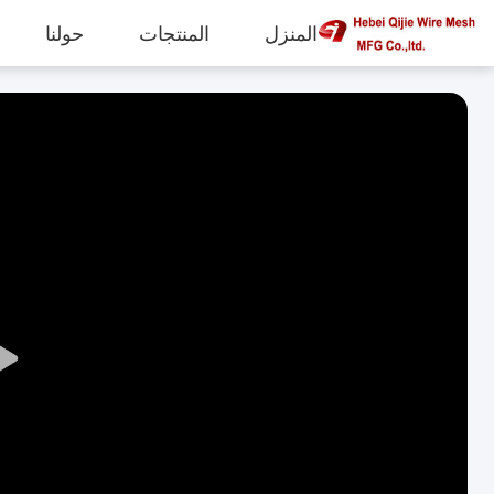
المنزل
المنتجات
حولنا