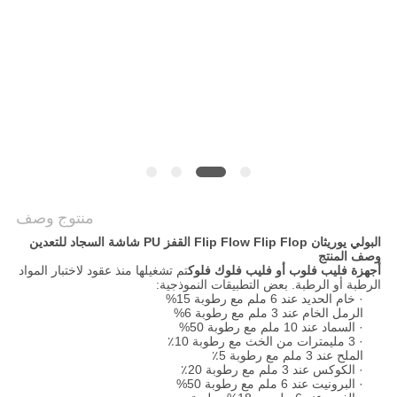
POLICY
منتوج وصف
البولي يوريثان Flip Flow Flip Flop القفز PU شاشة السجاد للتعدين
وصف المنتج
أجهزة فليب فلوب أو فليب فلوك فلوك
تم تشغيلها منذ عقود لاختبار المواد
الرطبة أو الرطبة. بعض التطبيقات النموذجية:
· خام الحديد عند 6 ملم مع رطوبة 15%
الرمل الخام عند 3 ملم مع رطوبة 6%
· السماد عند 10 ملم مع رطوبة 50%
· 3 مليمترات من الخث مع رطوبة 10٪
الملح عند 3 ملم مع رطوبة 5٪
· الكوكس عند 3 ملم مع رطوبة 20٪
· البرونيت عند 6 ملم مع رطوبة 50%