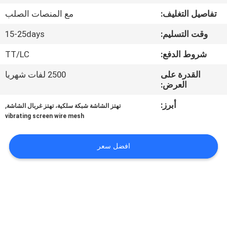
تفاصيل التغليف:
مع المنصات الصلب
مراقبة
وقت التسليم:
15-25days
الجودة
شروط الدفع:
TT/LC
اتصل
القدرة على
2500 لفات شهريا
العرض:
بنا
أبرز:
,
تهتز الشاشة شبكة سلكية، تهتز غربال الشاشة
vibrating screen wire mesh
اطلب
اقتباس
افضل سعر
خريطة
الموقع
PRIVACY