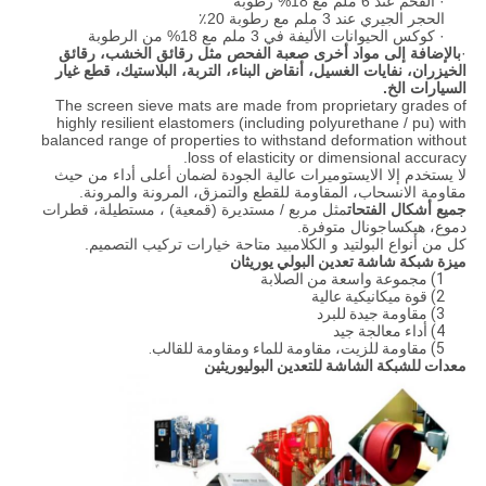
· الفحم عند 6 ملم مع 18% رطوبة
الحجر الجيري عند 3 ملم مع رطوبة 20٪
· كوكس الحيوانات الأليفة في 3 ملم مع 18% من الرطوبة
·
بالإضافة إلى مواد أخرى صعبة الفحص مثل رقائق الخشب، رقائق
الخيزران، نفايات الغسيل، أنقاض البناء، التربة، البلاستيك، قطع غيار
السيارات الخ.
The screen sieve mats are made from proprietary grades of
highly resilient elastomers (including polyurethane / pu) with
balanced range of properties to withstand deformation without
loss of elasticity or dimensional accuracy.
لا يستخدم إلا الايستوميرات عالية الجودة لضمان أعلى أداء من حيث
مقاومة الانسحاب، المقاومة للقطع والتمزق، المرونة والمرونة.
جميع أشكال الفتحات
مثل مربع / مستديرة (قمعية) ، مستطيلة، قطرات
دموع، هيكساجونال متوفرة.
كل من أنواع البولتيد و الكلامبيد متاحة خيارات تركيب التصميم.
ميزة شبكة شاشة تعدين البولي يوريثان
1) مجموعة واسعة من الصلابة
2) قوة ميكانيكية عالية
3) مقاومة جيدة للبرد
4) أداء معالجة جيد
5) مقاومة للزيت، مقاومة للماء ومقاومة للقالب.
معدات للشبكة الشاشة للتعدين البوليوريثين