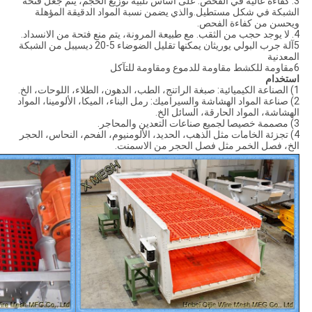
3. كفاءة عالية في الفحص. على أساس تلبية توزيع الحجم، يتم جعل فتحة
الشبكة في شكل مستطيل.والذي يضمن نسبة المواد الدقيقة المؤهلة
ويحسن من كفاءة الفحص.
4. لا يوجد حجب من الثقب. مع طبيعة المرونة، يتم منع فتحة من الانسداد.
5آلة جرب البولي يوريثان يمكنها تقليل الضوضاء 5-20 ديسيبل من الشبكة
المعدنية
6مقاومة للكشط مقاومة للدموع ومقاومة للتآكل
استخدام
1) الصناعة الكيميائية: صبغة الراتنج، الطب، الدهون، الطلاء، اللوحات، الخ.
2) صناعة المواد الهشاشة والسيراميك: رمل البناء، الميكا، الألومينا، المواد
الهشاشة، المواد الحارقة، السائل الخ.
3) مصممة خصيصا لجميع صناعات التعدين والمحاجر.
4) تجزئة الخامات مثل الذهب، الحديد، الألومنيوم، الفحم، النحاس، الحجر
الخ، فصل الخمر مثل فصل الحجر من الاسمنت.