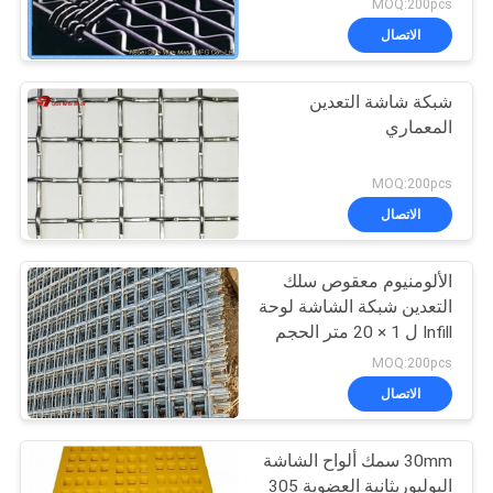
MOQ:200pcs
الاتصال
شبكة شاشة التعدين
المعماري
MOQ:200pcs
الاتصال
الألومنيوم معقوص سلك
التعدين شبكة الشاشة لوحة
Infill ل 1 × 20 متر الحجم
MOQ:200pcs
الاتصال
30mm سمك ألواح الشاشة
البوليوريثانية العضوية 305