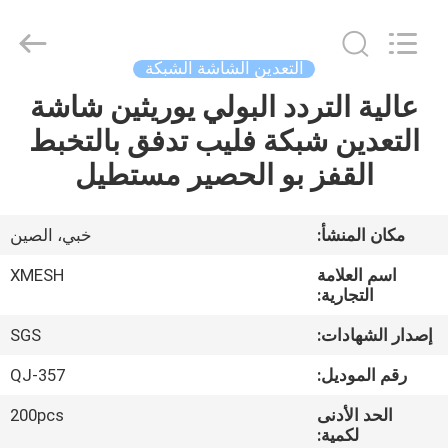
Qijie
Wire
Mesh
MFG
Co.,
التعدين الشاشة الشبكة
Ltd.
All
Rights
عالية التردد البولي يوريثين شاشة
الصفحة
Reserved.
التعدين شبكة فليب تدفق بالتخبط
الرئيسية
القفز بو الحصير مستطيل
منتجات
مكان المنشأ:
خبي، الصين
معلومات
اسم العلامة
XMESH
عنا
التجارية:
إصدار الشهادات:
SGS
جولة
رقم الموديل:
QJ-357
في
الحد الأدنى
200pcs
المعمل
لكمية: